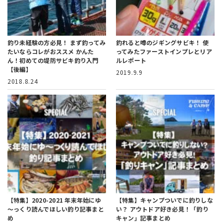
釣り未経験の方必見！
まず釣ってみ
釣れると噂のジギングサビキ！
使
たいならコレがおススメ かんた
ってみたファーストインプレとリア
ん！初めての堤防サビキ釣り入門
ルレポート
【後編】
2019.9.9
2018.8.24
【特集】2020-2021
年末年始にゆ
【特集】キャンプついでに釣りしな
～っくり読んでほしい釣り記事まと
い？
アウトドア好き必見！「釣り
め
キャン」記事まとめ