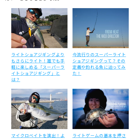
ライトショアジギングより
今流行りのスーパーライト
もさらにライト！誰でも手
ショアジギングって？その
軽に楽しめる「スーパーラ
定義や釣れる魚に迫ってみ
イトショアジギング」と
た！
は？
マイクロベイトを演出！よ
ライトゲームの基本を押さ