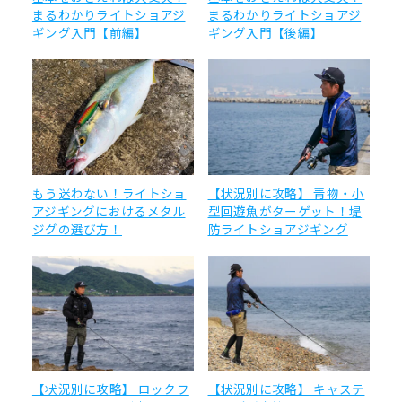
まるわかりライトショアジ
まるわかりライトショアジ
ギング入門【前編】
ギング入門【後編】
もう迷わない！ライトショ
【状況別に攻略】 青物・小
アジギングにおけるメタル
型回遊魚がターゲット！堤
ジグの選び方！
防ライトショアジギング
【状況別に攻略】 ロックフ
【状況別に攻略】 キャステ