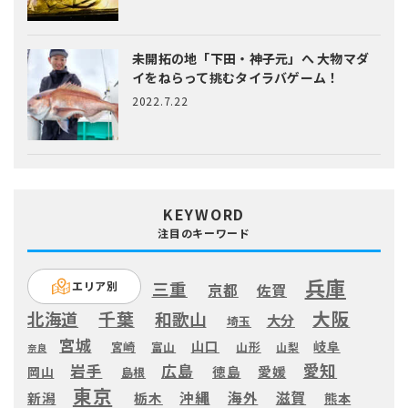
未開拓の地「下田・神子元」へ
大物マダ
イをねらって挑むタイラバゲーム！
2022.7.22
KEYWORD
注目のキーワード
兵庫
三重
エリア別
京都
佐賀
大阪
千葉
北海道
和歌山
大分
埼玉
宮城
山口
岐阜
宮崎
富山
山形
山梨
奈良
愛知
広島
岩手
徳島
愛媛
岡山
島根
東京
滋賀
沖縄
海外
新潟
栃木
熊本