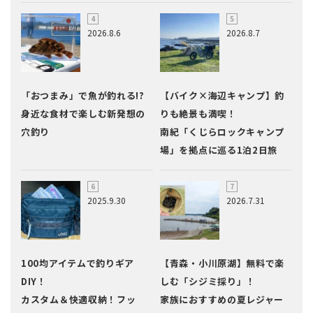
2026.8.6
2026.8.7
「おつまみ」で魚が釣れる!?
【バイク×海辺キャンプ】釣
身近な食材で楽しむ新発想の
りも絶景も満喫！
穴釣り
南紀「くじらロックキャンプ
場」を拠点に巡る1泊2日旅
2025.9.30
2026.7.31
100均アイテムで釣りギア
【青森・小川原湖】無料で楽
DIY！
しむ「シジミ採り」！
カスタム＆快適収納！フッ
家族におすすめの夏レジャー