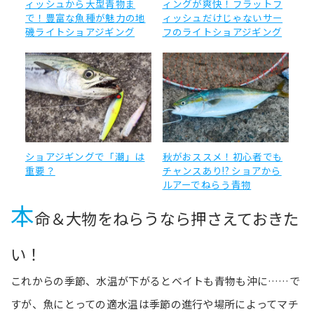
ィッシュから大型青物ま
ィングが爽快！フラットフ
で！豊富な魚種が魅力の地
ィッシュだけじゃないサー
磯ライトショアジギング
フのライトショアジギング
ショアジギングで「潮」は
秋がおススメ！初心者でも
重要？
チャンスあり!? ショアから
ルアーでねらう青物
本
命＆大物をねらうなら押さえておきた
い！
これからの季節、水温が下がるとベイトも青物も沖に……で
すが、魚にとっての適水温は季節の進行や場所によってマチ