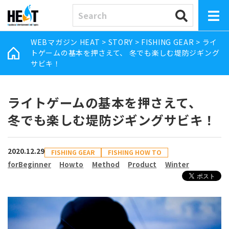
WEBマガジン HEAT
>
STORY
>
FISHING GEAR
>
ライ
トゲームの基本を押さえて、 冬でも楽しむ堤防ジギング
サビキ！
ライトゲームの基本を押さえて、
冬でも楽しむ堤防ジギングサビキ！
2020.12.29
FISHING GEAR
FISHING HOW TO
forBeginner
Howto
Method
Product
Winter