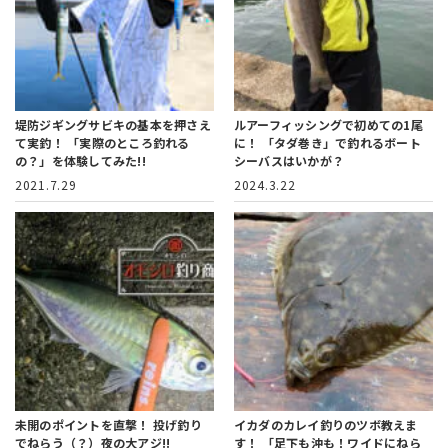
堤防ジギングサビキの基本を押さえ
ルアーフィッシングで初めての1尾
て実釣！
「実際のところ釣れる
に！
「タダ巻き」で釣れるボート
の？」を体験してみた!!
シーバスはいかが？
2021.7.29
2024.3.22
未開のポイントを直撃！
投げ釣り
イカダのカレイ釣りのツボ教えま
でねらう（？）夜の大アジ!!
す！
「足下も沖も！ワイドにねら