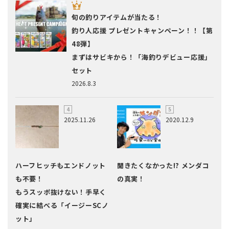
旬の釣りアイテムが当たる！
釣り人応援 プレゼントキャンペーン！！【第
48弾】
まずはサビキから！「海釣りデビュー応援」
セット
2026.8.3
2025.11.26
2020.12.9
ハーフヒッチもエンドノット
聞きたくなかった!? メンダコ
も不要！
の真実！
もうスッポ抜けない！手早く
確実に結べる「イージーSCノ
ット」