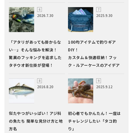
2026.7.30
2025.9.30
「アタリがあっても掛からな
100均アイテムで釣りギア
い…」そんな悩みを解決！
DIY！
驚異のフッキングを追求した
カスタム＆快適収納！フッ
タチウオ新仕掛が登場！
ク・ルアーケースのアイデア
2016.8.20
2025.9.12
似たやつがいっぱい！アジ科
初心者でもかんたん！一度は
の魚たち 簡単な見分け方と地
チャレンジしたい「タコ釣
方名
り」