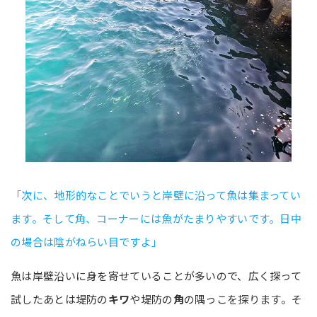
「次に、地形的なことでいうと岸壁に沿って魚は集まってい
ます。そして角、コーナーには魚がたまりやすいです。日中
の場合は陰がねらい目ですよ」
魚は岸壁沿いに身を寄せていることが多いので、広く探って
試したあとは堤防の
キワ
や堤防の
角
の隅っこを探ります。そ