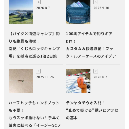
2026.8.7
2025.9.30
【バイク×海辺キャンプ】釣
100均アイテムで釣りギア
りも絶景も満喫！
DIY！
南紀「くじらロックキャンプ
カスタム＆快適収納！フッ
場」を拠点に巡る1泊2日旅
ク・ルアーケースのアイデア
2025.11.26
2026.8.7
ハーフヒッチもエンドノット
テンヤタチウオ入門！
も不要！
“止めて掛ける”誘いとアワセ
もうスッポ抜けない！手早く
の基本
確実に結べる「イージーSCノ