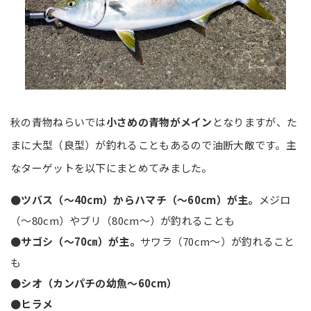
秋の青物ねらいでは
小さめの青物がメイン
となりますが、た
まに大型（良型）が釣れることもあるので油断大敵です。主
なターゲットを以下にまとめてみました。
●ツバス（～40cm）からハマチ（～60cm）が主。
メジロ
（～80cm）やブリ（80cm～）が釣れることも
●サゴシ（～70㎝）が主。
サワラ（70cm～）が釣れること
も
●シオ（カンパチの幼魚～60cm）
●ヒラメ