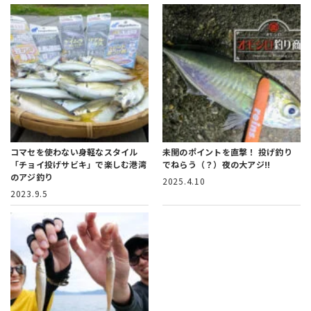
コマセを使わない身軽なスタイル
未開のポイントを直撃！
投げ釣り
「チョイ投げサビキ」で楽しむ港湾
でねらう（？）夜の大アジ!!
のアジ釣り
2025.4.10
2023.9.5