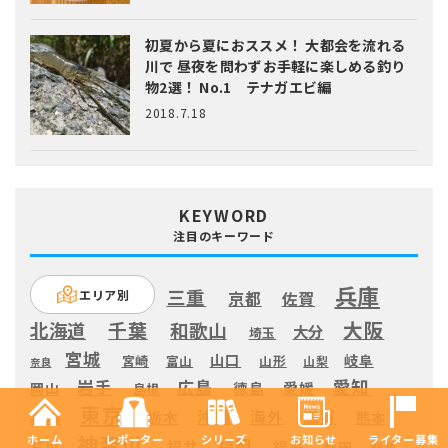
初夏から夏におススメ！ 大都会を流れる
川で 昼夜を問わずお手軽に楽しめる釣り
物2選！ No.1 テナガエビ編
2018.7.18
KEYWORD
注目のキーワード
兵庫
三重
エリア別
京都
佐賀
大阪
千葉
北海道
和歌山
大分
埼玉
宮城
山口
岐阜
宮崎
富山
山形
山梨
奈良
愛知
広島
岩手
徳島
愛媛
岡山
島根
東京
滋賀
沖縄
海外
新潟
栃木
熊本
神奈川
ホーム
レポーター
シリーズ
お知らせ
ライター募集
福岡
福井
福島
秋田
石川
群馬