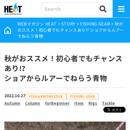
WEBマガジン HEAT
>
STORY
>
FISHING GEAR
>
秋が
おススメ！初心者でもチャンスあり!? ショアからルアー
でねらう青物
秋がおススメ！初心者でもチャンス
あり!?
ショアからルアーでねらう青物
2022.10.27
FISH＆KNOWLEDGE
FISHING GEAR
Autumn
Column
forBeginner
Item
Rigs
Tackle