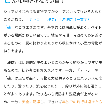
んな場所がねらい目？
ショアからねらえる青物ですがショアといってもいろんなと
ころがあり、
「テトラ」「堤防」「沖堤防（一文字）」
「磯」
などさまざまです。基本的には
潮通しがよく、ベイト
がいる場所
がねらい目です。地域や時期、時間帯で多少差は
あるものの、夏の終わりあたりから秋にかけて小型の青物が
ねらえます。
「堤防」
は比較的足場のよいところが多く釣りがしやすい場
所なので、初心者にもおススメです。一方、「テトラ」や
「磯」は足場が悪く、青物と力勝負するときにバランスを崩
したり、滑ったり、波を被ったり…、釣り以外に気を遣うこ
とが多くあります。取り込みも堤防より難易度が上がるた
め、十分に
安全に配慮
し、できれば
単独での釣行は避けた方