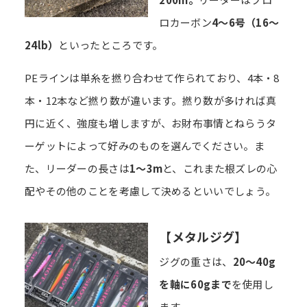
ロカーボン
4～6号（16～
24lb）
といったところです。
PEラインは単糸を撚り合わせて作られており、4本・8
本・12本など撚り数が違います。撚り数が多ければ真
円に近く、強度も増しますが、お財布事情とねらうタ
ーゲットによって好みのものを選んでください。ま
た、リーダーの長さは
1～3m
と、これまた根ズレの心
配やその他のことを考慮して決めるといいでしょう。
【メタルジグ】
ジグの重さは、
20～40g
を軸に60gまで
を使用し
ます。