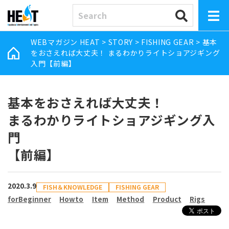
WEBマガジン HEAT
>
STORY
>
FISHING GEAR
>
基本
をおさえれば大丈夫！ まるわかりライトショアジギング
入門【前編】
基本をおさえれば大丈夫！
まるわかりライトショアジギング入
門
【前編】
2020.3.9
FISH＆KNOWLEDGE
FISHING GEAR
forBeginner
Howto
Item
Method
Product
Rigs