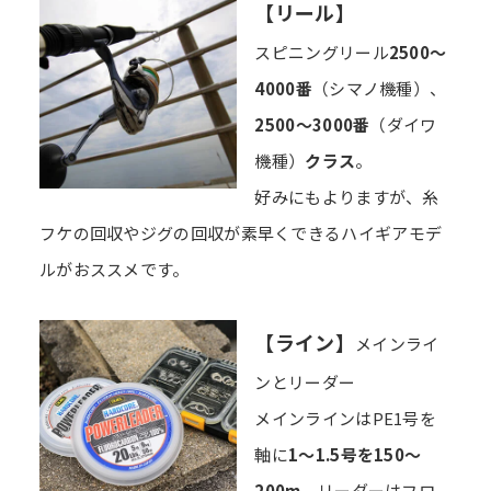
【リール】
スピニングリール
2500～
4000番
（シマノ機種）、
2500～3000番
（ダイワ
機種）
クラス
。
好みにもよりますが、糸
フケの回収やジグの回収が素早くできるハイギアモデ
ルがおススメです。
【ライン】
メインライ
ンとリーダー
メインラインはPE1号を
軸に
1～1.5号を150～
200m。
リーダーはフロ