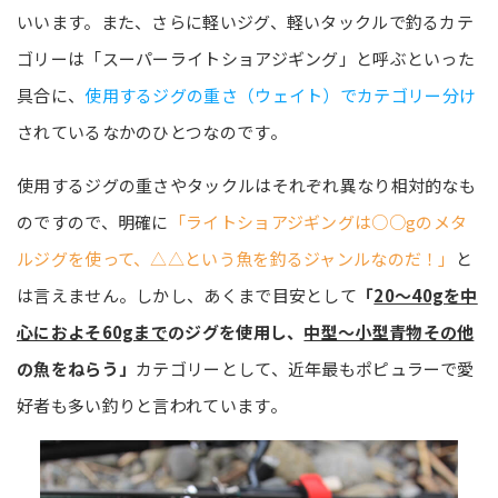
いいます。また、さらに軽いジグ、軽いタックルで釣るカテ
ゴリーは「スーパーライトショアジギング」と呼ぶといった
具合に、
使用するジグの重さ（ウェイト）でカテゴリー分け
されているなかのひとつなのです。
使用するジグの重さやタックルはそれぞれ異なり相対的なも
のですので、明確に
「ライトショアジギングは○○gのメタ
ルジグを使って、△△という魚を釣るジャンルなのだ！」
と
は言えません。しかし、あくまで目安として
「
20～40gを中
心におよそ60gまで
のジグを使用し、
中型～小型青物その他
の魚をねらう」
カテゴリーとして、近年最もポピュラーで愛
好者も多い釣りと言われています。