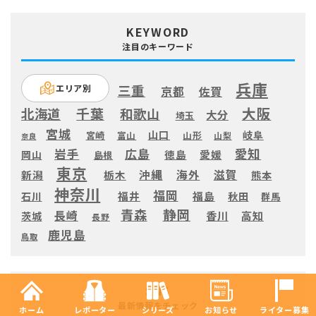
KEYWORD
注目のキーワード
兵庫
三重
エリア別
京都
佐賀
大阪
千葉
北海道
和歌山
大分
埼玉
宮城
山口
岐阜
宮崎
富山
山形
山梨
奈良
愛知
広島
岩手
徳島
愛媛
岡山
島根
東京
滋賀
沖縄
海外
新潟
栃木
熊本
神奈川
福岡
福井
福島
秋田
石川
群馬
静岡
青森
長崎
高知
香川
茨城
長野
鹿児島
鳥取
SNS
最新情報をチェック
ホーム
レポーター
シリーズ
お知らせ
ライター募集