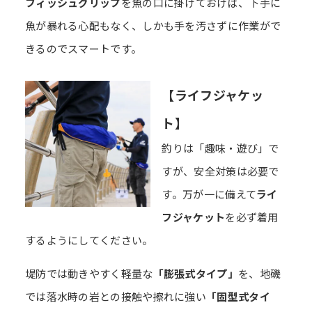
フィッシュグリップ
を魚の口に掛けておけば、下手に
魚が暴れる心配もなく、しかも手を汚さずに作業がで
きるのでスマートです。
【ライフジャケッ
ト】
釣りは「趣味・遊び」で
すが、安全対策は必要で
す。万が一に備えて
ライ
フジャケット
を必ず着用
するようにしてください。
堤防では動きやすく軽量な
「膨張式タイプ」
を、地磯
では落水時の岩との接触や擦れに強い
「固型式タイ