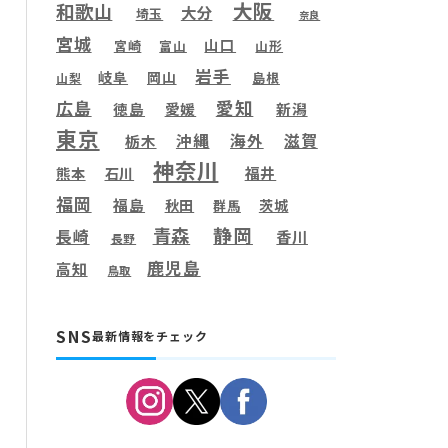
大阪
和歌山
大分
埼玉
奈良
宮城
山口
宮崎
富山
山形
岩手
岐阜
岡山
島根
山梨
愛知
広島
徳島
愛媛
新潟
東京
滋賀
沖縄
海外
栃木
神奈川
福井
熊本
石川
福岡
福島
秋田
茨城
群馬
静岡
青森
長崎
香川
長野
鹿児島
高知
鳥取
SNS
最新情報をチェック