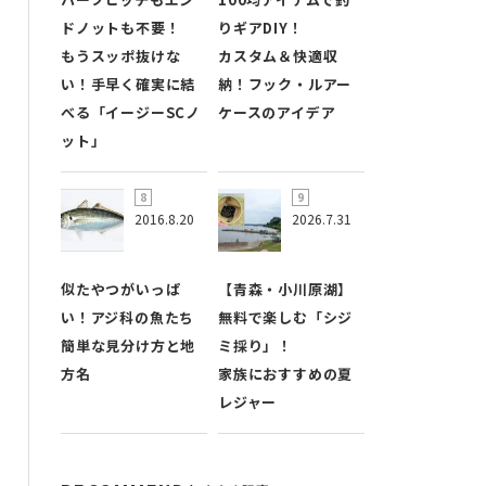
ドノットも不要！
りギアDIY！
もうスッポ抜けな
カスタム＆快適収
い！手早く確実に結
納！フック・ルアー
べる「イージーSCノ
ケースのアイデア
ット」
2016.8.20
2026.7.31
似たやつがいっぱ
【青森・小川原湖】
い！アジ科の魚たち
無料で楽しむ「シジ
簡単な見分け方と地
ミ採り」！
方名
家族におすすめの夏
レジャー