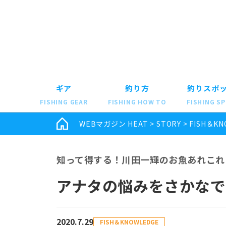
ギア
釣り方
釣りスポ
FISHING GEAR
FISHING HOW TO
FISHING S
WEBマガジン HEAT
>
STORY
>
FISH＆KN
知って得する！川田一輝のお魚あれこれ 
アナタの悩みをさかな
2020.7.29
FISH＆KNOWLEDGE