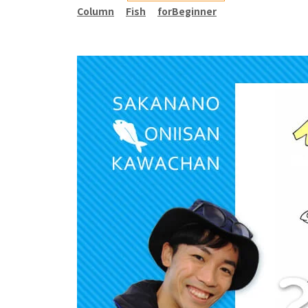
Column
Fish
forBeginner