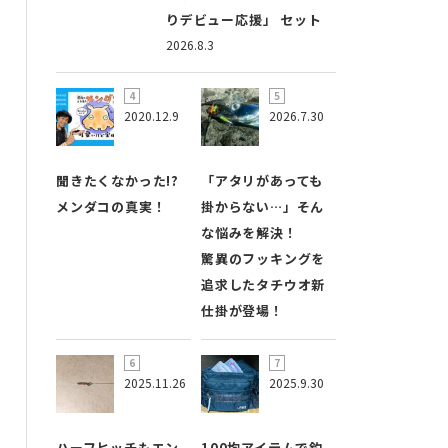
りデビュー応援」 セット
2026.8.3
2020.12.9
2026.7.30
聞きたくなかった!?
「アタリがあっても
メンダコの真実！
掛からない…」そん
な悩みを解決！
驚異のフッキングを
追求したタチウオ新
仕掛が登場！
2025.11.26
2025.9.30
ハーフヒッチもエン
100均アイテムで釣