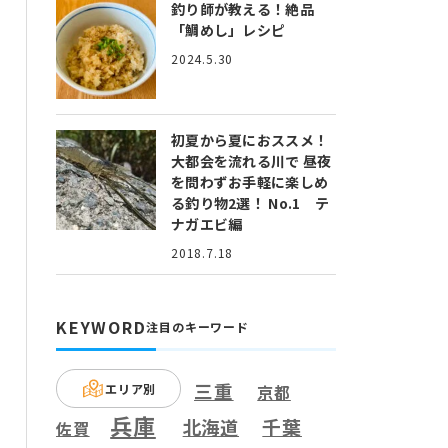
釣り師が教える！絶品
「鯛めし」レシピ
2024.5.30
初夏から夏におススメ！
大都会を流れる川で 昼夜
を問わずお手軽に楽しめ
る釣り物2選！ No.1 テ
ナガエビ編
2018.7.18
KEYWORD
注目のキーワード
三重
エリア別
京都
兵庫
千葉
北海道
佐賀