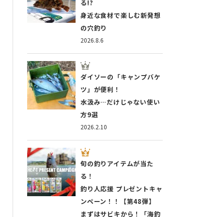
る!?
身近な食材で楽しむ新発想
の穴釣り
2026.8.6
ダイソーの「キャンプバケ
ツ」が便利！
水汲み…だけじゃない使い
方9選
2026.2.10
旬の釣りアイテムが当た
る！
釣り人応援 プレゼントキャ
ンペーン！！【第48弾】
まずはサビキから！「海釣