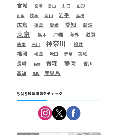
宮城
山口
宮崎
富山
山形
岩手
岐阜
岡山
島根
山梨
愛知
広島
徳島
愛媛
新潟
東京
滋賀
沖縄
海外
栃木
神奈川
福井
熊本
石川
福岡
福島
秋田
茨城
群馬
静岡
青森
長崎
香川
長野
鹿児島
高知
鳥取
SNS
最新情報をチェック