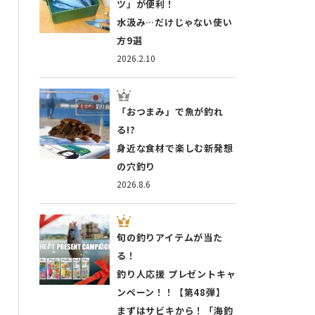
ツ」が便利！
水汲み…だけじゃない使い
方9選
2026.2.10
「おつまみ」で魚が釣れ
る!?
身近な食材で楽しむ新発想
の穴釣り
2026.8.6
旬の釣りアイテムが当た
る！
釣り人応援 プレゼントキャ
ンペーン！！【第48弾】
まずはサビキから！「海釣