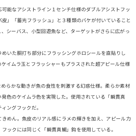
応可能なアシストライン１センチ仕様のダブルアシストフッ
バ皮」「蓄光フラッシュ」と３種類のバケが付いていること
ュ、シーバス、小型回遊魚など、ターゲットがさらに広がっ
ラめいた胴打ち部分にフラッシングホロシールを直貼りし
のケイムラ玉とフラッシャーもプラスされた超アピール仕様
なめらかな動きが魚の食性を刺激する幻惑仕様。柔らか素材
い発色のケイムラ色を実現した。使用されている「瞬貫真
ティングフックだ。
てきめん。魚皮のリアル感にラメの輝きを加え、アピール力
。フックには同じく「瞬貫真鯛」鈎を使用している。