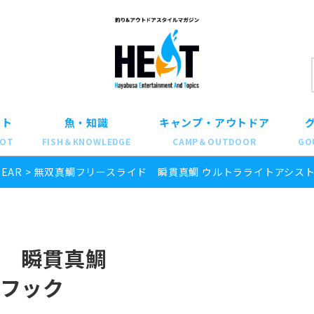
ット
魚・知識
キャンプ・アウトドア
POT
FISH＆KNOWLEDGE
CAMP＆OUTDOOR
GO
GEAR
>
無双真鯛フリースライド 瞬貫真鯛 ウルトラライトアシス
 瞬貫真鯛
フック