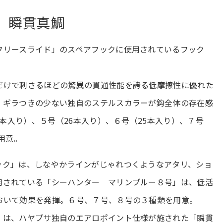
 瞬貫真鯛
フリースライド」のスペアフックに使用されているフック
だけで刺さるほどの驚異の貫通性能を誇る低摩擦性に優れた
。ギラつきの少ない独自のステルスカラーが鈎全体の存在感
7本入り）、５号（26本入り）、６号（25本入り）、７号
用意。
ック」は、しなやかラインがじゃれつくようなアタリ、ショ
用されている「シーハンター マリンブルー８号」は、低活
おいて効果を発揮。６号、７号、８号の３種類を用意。
」は、ハヤブサ独自のエアロポイント仕様が施された「瞬貫