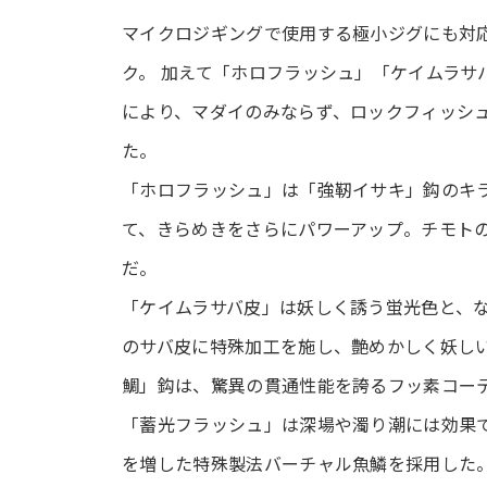
マイクロジギングで使用する極小ジグにも対
ク。 加えて「ホロフラッシュ」「ケイムラサ
により、マダイのみならず、ロックフィッシ
た。
「ホロフラッシュ」は「強靭イサキ」鈎のキ
て、きらめきをさらにパワーアップ。チモト
だ。
「ケイムラサバ皮」は妖しく誘う蛍光色と、
のサバ皮に特殊加工を施し、艶めかしく妖し
鯛」鈎は、驚異の貫通性能を誇るフッ素コー
「蓄光フラッシュ」は深場や濁り潮には効果
を増した特殊製法バーチャル魚鱗を採用した