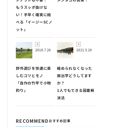
もうスッポ抜けな
い！手早く確実に結
べる「イージーSCノ
ット」
2018.7.26
2021.5.20
野外遊びを快適に楽
縮められなくなった
しむコツとモノ
振出竿どうしてます
「自作の竹竿で小物
か？
釣り」
1人でもできる固着解
消法
RECOMMEND
おすすめ記事