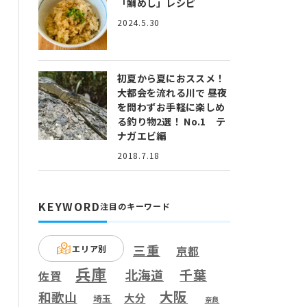
「鯛めし」レシピ
2024.5.30
初夏から夏におススメ！
大都会を流れる川で 昼夜
を問わずお手軽に楽しめ
る釣り物2選！ No.1 テ
ナガエビ編
2018.7.18
KEYWORD
注目のキーワード
三重
エリア別
京都
兵庫
千葉
北海道
佐賀
大阪
和歌山
大分
埼玉
奈良