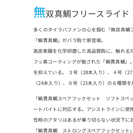
無
双真鯛フリースライド
多くのタイラバファンの心を掴む「無双真鯛
「瞬貫真鯛」がバラ鈎で新登場。
高炭素鋼を化学研磨した高品質鈎に、触れる
フッ素コーティングが施された「瞬貫真鯛」
を抑えている。 ３号（28本入り）、４号（2
（24本入り）、８号（23本入り）の６種類を
「瞬貫真鯛スペアフックセット ソフトスペ
ートバイトに対応する。アシストラインに使
性時のアタリはあるが乗り切らない状況下に
「瞬貫真鯛 ストロングスペアフックセット