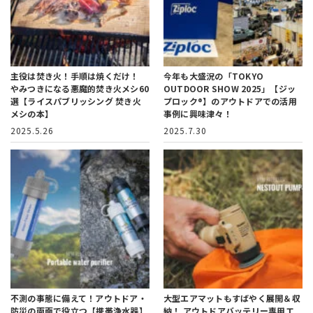
主役は焚き火！手順は焼くだけ！
今年も大盛況の「TOKYO
やみつきになる悪魔的焚き火メシ60
OUTDOOR SHOW 2025」
【ジッ
選【ライスパブリッシング 焚き火
プロック®】のアウトドアでの活用
メシの本】
事例に興味津々！
2025.5.26
2025.7.30
不測の事態に備えて！
アウトドア・
大型エアマットもすばやく展開＆収
防災の両面で役立つ【携帯浄水器】
納！
アウトドアバッテリー専用エ