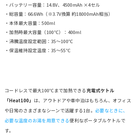
・バッテリー容量：14.8V、4500mAh ×4セル
・総容量：66.6Wh（※3.7V換算 約18000mAh相当）
・本体最大容量：500ml
・加熱時最大容量（100℃）：400ml
・沸騰温度設定範囲：35～100℃
・保温維持設定温度：35～55℃
コードレスで最大100℃まで加熱できる
充電式ケトル
「Heat100」
は、アウトドアや車中泊はもちろん、オフィス
や日常のさまざまなシーンで活躍する1台。
必要なときに、
必要な温度のお湯を用意できる
便利なポータブルケトルで
す。