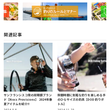
関連記事
サンフランシスコ発の双眼鏡ブラン
隙間時間に気軽な釣りを楽しめる
手
ド【Nocs Provisions】
2024年春
のひらサイズの釣具【DOD 釣りボ
夏アイテムを紹介!!
トル】
2024.5.8
2024.11.23