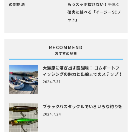
の対処法
もうスッポ抜けない！手早く
確実に結べる「イージーSCノ
ット」
RECOMMEND
おすすめ記事
大海原に漕ぎ出す醍醐味！
ゴムボートフ
ィッシングの魅力と出船までのステップ！
2024.7.31
ブラックバスタックルでいろいろな釣りを
2024.7.24