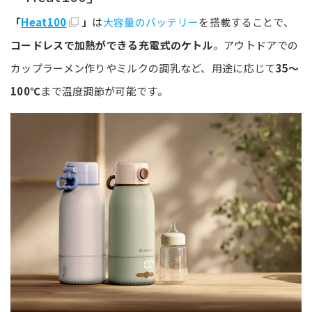
「
Heat100
」
は
大容量のバッテリー
を搭載することで、
コードレスで加熱ができる充電式のケトル
。アウトドアでの
カップラーメン作りやミルクの調乳など、用途に応じて
35～
100℃
まで温度調節が可能です。