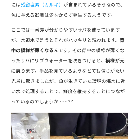
には
残留塩素（カルキ）
が含まれているそうなので、
魚に与える影響は少なからず発生するようです。
ここでは一番差が分かりやすいサバを使っています
が、水道水で洗うとそれがハッキリと現われます。
背
中の模様が薄くなる
んです。その背中の模様が薄くな
ったサバにリブウォーターを吹きつけると、
模様が元
に戻り
ます。手品を見ているようなとても信じがたい
光景に驚きましたが、魚が生きていた環境の海水に近
い水で処理することで、鮮度を維持することにつなが
っているのでしょうか……??