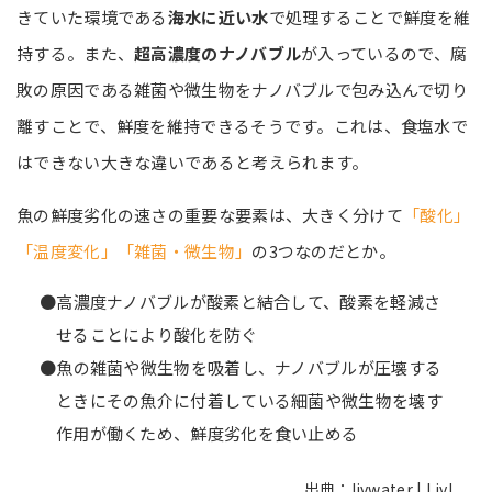
きていた環境である
海水に近い水
で処理することで鮮度を維
持する。また、
超高濃度のナノバブル
が入っているので、腐
敗の原因である雑菌や微生物をナノバブルで包み込んで切り
離すことで、鮮度を維持できるそうです。これは、食塩水で
はできない大きな違いであると考えられます。
魚の鮮度劣化の速さの重要な要素は、大きく分けて
「酸化」
「温度変化」「雑菌・微生物」
の3つなのだとか。
●高濃度ナノバブルが酸素と結合して、酸素を軽減さ
せることにより酸化を防ぐ
●魚の雑菌や微生物を吸着し、ナノバブルが圧壊する
ときにその魚介に付着している細菌や微生物を壊す
作用が働くため、鮮度劣化を食い止める
出典：livwater | Livl