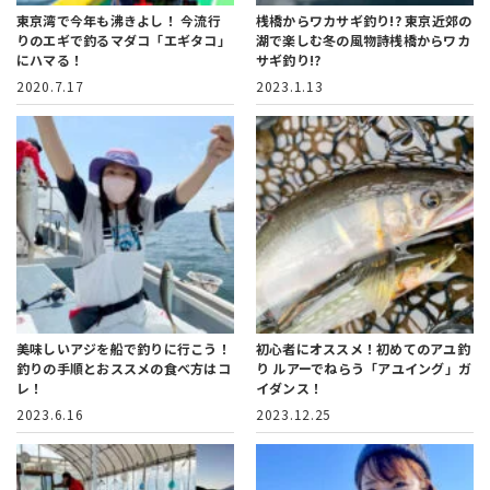
東京湾で今年も沸きよし！
今流行
桟橋からワカサギ釣り!?
東京近郊の
りのエギで釣るマダコ「エギタコ」
湖で楽しむ冬の風物詩桟橋からワカ
にハマる！
サギ釣り!?
2020.7.17
2023.1.13
美味しいアジを船で釣りに行こう！
初心者にオススメ！初めてのアユ釣
釣りの手順とおススメの食べ方はコ
り
ルアーでねらう「アユイング」ガ
レ！
イダンス！
2023.6.16
2023.12.25