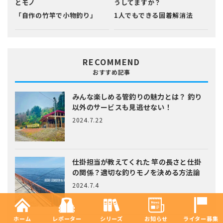
とモノ
うしてますか？
「自作の竹竿で小物釣り」
1人でもできる固着解消法
RECOMMEND
おすすめ記事
みんな楽しめる管釣りの魅力とは？
釣り
以外のサービスも見逃せない！
2024.7.22
仕掛担当が教えてくれた
竿の長さと仕掛
の関係？適切な釣りモノを決める方法論
2024.7.4
ホーム
レポーター
シリーズ
お知らせ
ライター募集