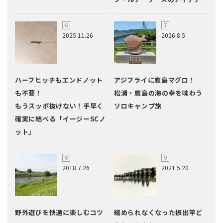
2025.11.26
2026.8.5
ハーフヒッチもエンドノット
アジフライに鷹島マグロ！
も不要！
松浦・鷹島の海の幸を味わう
もうスッポ抜けない！手早く
ソロキャンプ旅
確実に結べる「イージーSCノ
ット」
2018.7.26
2021.5.20
野外遊びを快適に楽しむコツ
縮められなくなった振出竿ど