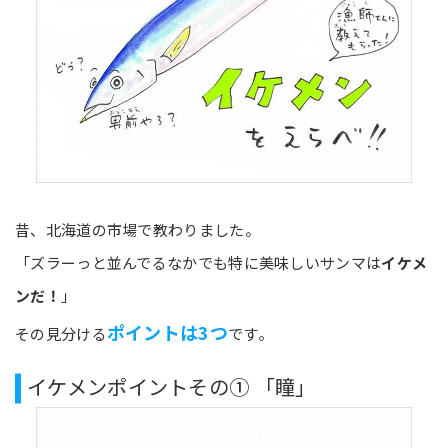
昔、北海道の市場で教わりました。
「ズラーっと並んでるなかでも特に美味しいサンマは
イケメ
ンだ！
」
ポイントは3つ
その見分ける
です。
イケメンポイントその① 「瞳」