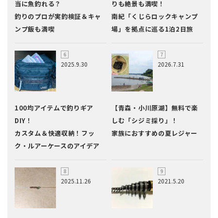
当に魚釣れる？
りも絶景も満喫！
釣りのプロが実釣検証＆キャ
南紀「くじらロックキャンプ
ンプ飯も満喫
場」を拠点に巡る1泊2日旅
2025.9.30
2026.7.31
100均アイテムで釣りギア
【青森・小川原湖】無料で楽
DIY！
しむ「シジミ採り」！
カスタム＆快適収納！フッ
家族におすすめの夏レジャー
ク・ルアーケースのアイデア
2025.11.26
2021.5.20