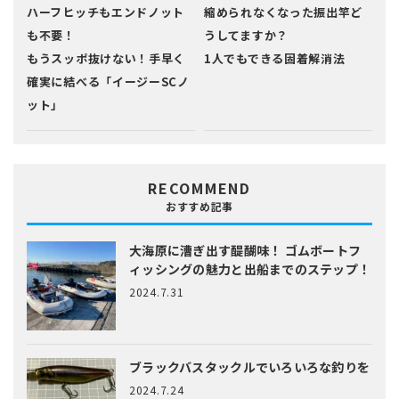
ハーフヒッチもエンドノット
縮められなくなった振出竿ど
も不要！
うしてますか？
もうスッポ抜けない！手早く
1人でもできる固着解消法
確実に結べる「イージーSCノ
ット」
RECOMMEND
おすすめ記事
大海原に漕ぎ出す醍醐味！
ゴムボートフ
ィッシングの魅力と出船までのステップ！
2024.7.31
ブラックバスタックルでいろいろな釣りを
2024.7.24