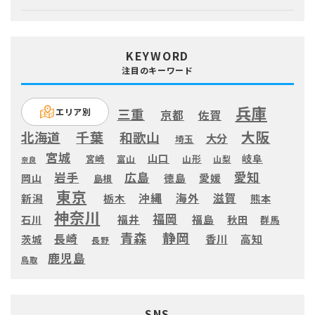
KEYWORD
注目のキーワード
兵庫
三重
エリア別
京都
佐賀
大阪
千葉
北海道
和歌山
大分
埼玉
宮城
山口
岐阜
宮崎
富山
山形
山梨
奈良
愛知
広島
岩手
徳島
愛媛
岡山
島根
東京
滋賀
沖縄
海外
新潟
栃木
熊本
神奈川
福岡
福井
福島
秋田
石川
群馬
静岡
青森
長崎
高知
香川
茨城
長野
鹿児島
鳥取
SNS