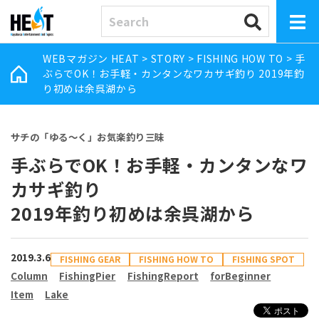
WEBマガジン HEAT
>
STORY
>
FISHING HOW TO
>
手
ぶらでOK！お手軽・カンタンなワカサギ釣り 2019年釣
り初めは余呉湖から
サチの「ゆる～く」お気楽釣り三昧
手ぶらでOK！お手軽・カンタンなワ
カサギ釣り
2019年釣り初めは余呉湖から
2019.3.6
FISHING GEAR
FISHING HOW TO
FISHING SPOT
Column
FishingPier
FishingReport
forBeginner
Item
Lake