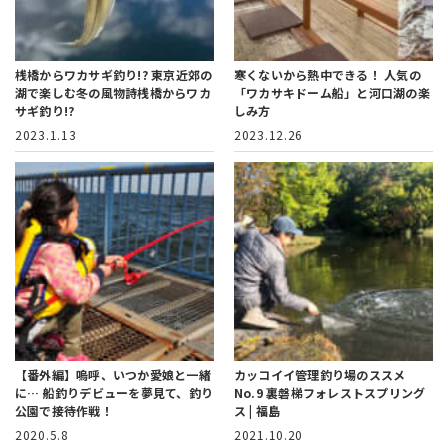
桟橋からワカサギ釣り!?
東京近郊の
寒くないから熱中できる！
人気の
湖で楽しむ冬の風物詩桟橋からワカ
「ワカサキドーム船」と河口湖の楽
サギ釣り!?
しみ方
2023.1.13
2023.12.26
【番外編】嗚呼、いつか愛娘と一緒
カッコイイ管理釣り場のススメ
に…
船釣りデビューを夢見て、釣り
No.9
裏磐梯フォレストスプリング
公園で接待作戦！
ス | 福島
2020.5.8
2021.10.20