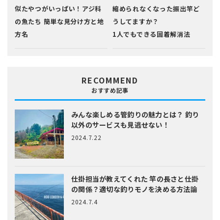
似たやつがいっぱい！アジ科
縮められなくなった振出竿ど
の魚たち 簡単な見分け方と地
うしてますか？
方名
1人でもできる固着解消法
RECOMMEND
おすすめ記事
みんな楽しめる管釣りの魅力とは？
釣り
以外のサービスも見逃せない！
2024.7.22
仕掛担当が教えてくれた
竿の長さと仕掛
の関係？適切な釣りモノを決める方法論
2024.7.4