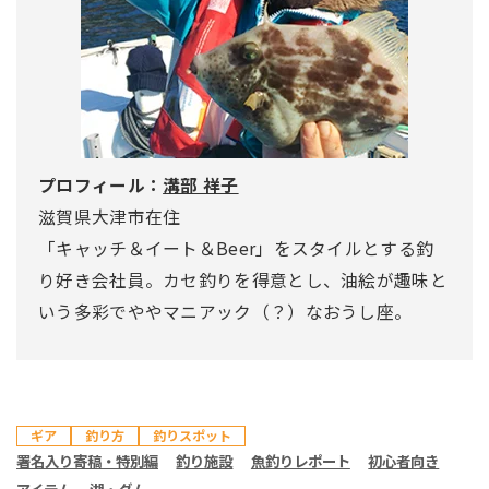
プロフィール：
溝部 祥子
滋賀県大津市在住
「キャッチ＆イート＆Beer」をスタイルとする釣
り好き会社員。カセ釣りを得意とし、油絵が趣味と
いう多彩でややマニアック（？）なおうし座。
ギア
釣り方
釣りスポット
署名入り寄稿・特別編
釣り施設
魚釣りレポート
初心者向き