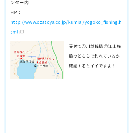
ンター内
HP：
http://www.ozatoya.co.jp/kumiai/yogoko_fishing.h
tml
受付で①川並桟橋 ②江土桟
橋のどちらで釣れているか
確認するとイイですよ！