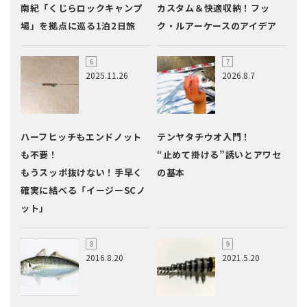
南紀「くじらロックキャンプ
カスタム＆快適収納！フッ
場」を拠点に巡る1泊2日旅
ク・ルアーケースのアイデア
2025.11.26
2026.8.7
ハーフヒッチもエンドノット
テンヤタチウオ入門！
も不要！
“止めて掛ける”誘いとアワセ
もうスッポ抜けない！手早く
の基本
確実に結べる「イージーSCノ
ット」
2016.8.20
2021.5.20