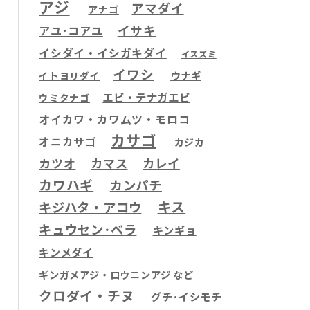
アジ
アマダイ
アナゴ
イサキ
アユ･コアユ
イシダイ・イシガキダイ
イスズミ
イワシ
ウナギ
イトヨリダイ
エビ・テナガエビ
ウミタナゴ
オイカワ・カワムツ・モロコ
カサゴ
オニカサゴ
カジカ
カツオ
カマス
カレイ
カワハギ
カンパチ
キス
キジハタ・アコウ
キュウセン･ベラ
キンギョ
キンメダイ
ギンガメアジ・ロウニンアジ など
クロダイ・チヌ
グチ･イシモチ