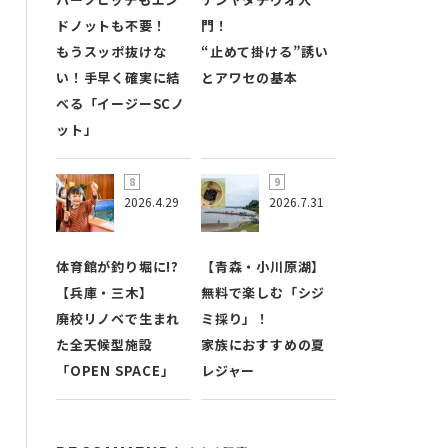
ドノットも不要！
門！
もうスッポ抜けな
“止めて掛ける”誘い
い！手早く確実に結
とアワセの基本
べる「イージーSCノ
ット」
2026.4.29
2026.7.31
体育館が釣り堀に!?
【青森・小川原湖】
【兵庫・三木】
無料で楽しむ「シジ
廃校リノベで生まれ
ミ採り」！
た全天候型施設
家族におすすめの夏
「OPEN SPACE」
レジャー