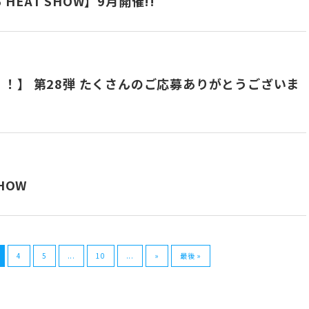
 HEAT SHOW】9月開催!!
！】 第28弾 たくさんのご応募ありがとうございま
HOW
4
5
...
10
...
»
最後 »