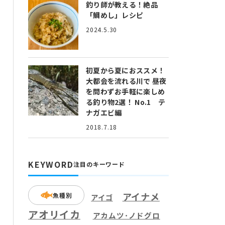
釣り師が教える！絶品
「鯛めし」レシピ
2024.5.30
初夏から夏におススメ！
大都会を流れる川で 昼夜
を問わずお手軽に楽しめ
る釣り物2選！ No.1 テ
ナガエビ編
2018.7.18
KEYWORD
注目のキーワード
アイナメ
魚種別
アイゴ
アオリイカ
アカムツ･ノドグロ