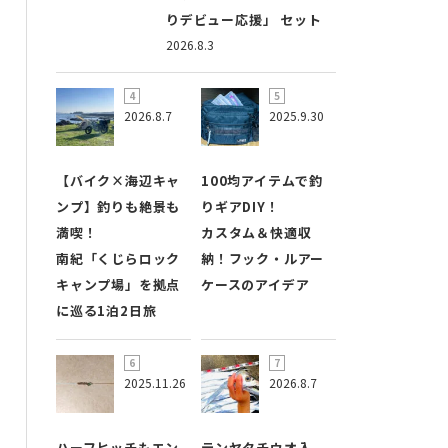
りデビュー応援」 セット
2026.8.3
2026.8.7
2025.9.30
【バイク×海辺キャ
100均アイテムで釣
ンプ】釣りも絶景も
りギアDIY！
満喫！
カスタム＆快適収
南紀「くじらロック
納！フック・ルアー
キャンプ場」を拠点
ケースのアイデア
に巡る1泊2日旅
2025.11.26
2026.8.7
ハーフヒッチもエン
テンヤタチウオ入