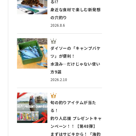
る!?
身近な食材で楽しむ新発想
の穴釣り
2026.8.6
ダイソーの「キャンプバケ
ツ」が便利！
水汲み…だけじゃない使い
方9選
2026.2.10
旬の釣りアイテムが当た
る！
釣り人応援 プレゼントキャ
ンペーン！！【第48弾】
まずはサビキから！「海釣