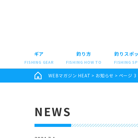
ギア
釣り方
釣りスポ
FISHING GEAR
FISHING HOW TO
FISHING S
WEBマガジン HEAT
>
お知らせ
>
ページ 3
NEWS