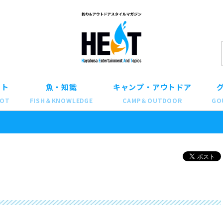
ット
魚・知識
キャンプ・アウトドア
POT
FISH＆KNOWLEDGE
CAMP＆OUTDOOR
GO