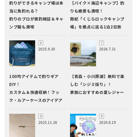
釣りができるキャンプ場は本
【バイク×海辺キャンプ】釣
当に魚釣れる？
りも絶景も満喫！
釣りのプロが実釣検証＆キャ
南紀「くじらロックキャンプ
ンプ飯も満喫
場」を拠点に巡る1泊2日旅
2025.9.30
2026.7.31
100均アイテムで釣りギア
【青森・小川原湖】無料で楽
DIY！
しむ「シジミ採り」！
カスタム＆快適収納！フッ
家族におすすめの夏レジャー
ク・ルアーケースのアイデア
2025.11.26
2020.8.19