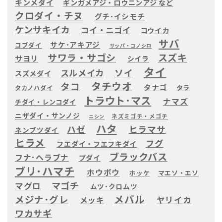
キンメダイ
ギンガメアジ・ロウニンアジ など
クロダイ・チヌ
グチ･イシモチ
ケンサキイカ
コイ・ニゴイ
コウイカ
サバ
サケ･アキアジ
コブダイ
サッパ・コノシロ
サワラ・サゴシ
スズキ
サヨリ
シイラ
タイ
ソイ
スルメイカ
スズメダイ
タチウオ
タコ
タナゴ
タラ
タカノハダイ
トラウト･マス
ナマズ
チダイ・レンコダイ
ニザダイ・サンノジ
ネズミゴチ・メゴチ
ニシン
ハタ
ハゼ
ヒラマサ
ネンブツダイ
ヒラメ
フグ
フエダイ・フエフキダイ
ブラックバス
フナ･ヘラブナ
ブダイ
ブリ･ハマチ
ホウボウ
ホッケ
マエソ・エソ
マゴチ
マグロ
ムツ･クロムツ
メバル
メジナ･グレ
ヤリイカ
メッキ
ワカサギ