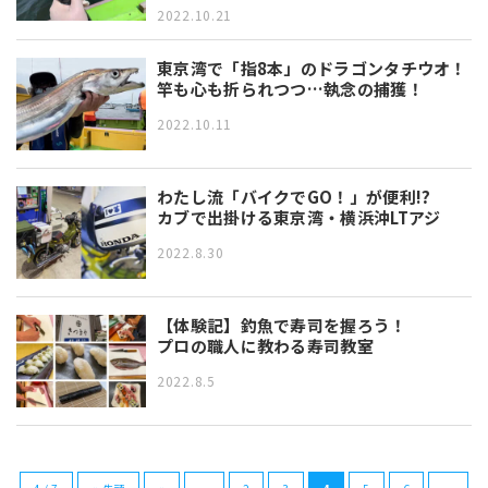
2022.10.21
東京湾で「指8本」のドラゴンタチウオ！
竿も心も折られつつ…執念の捕獲！
2022.10.11
わたし流「バイクでGO！」が便利!?
カブで出掛ける東京湾・横浜沖LTアジ
2022.8.30
【体験記】釣魚で寿司を握ろう！
プロの職人に教わる寿司教室
2022.8.5