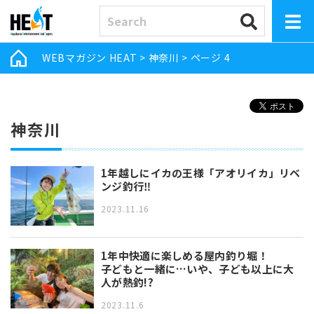
WEBマガジン HEAT
>
神奈川
>
ページ 4
神奈川
1年越しにイカの王様「アオリイカ」リベ
ンジ釣行‼︎
2023.11.16
1年中快適に楽しめる屋内釣り堀！
子どもと一緒に…いや、子ども以上に大
人が熱釣!?
2023.11.6