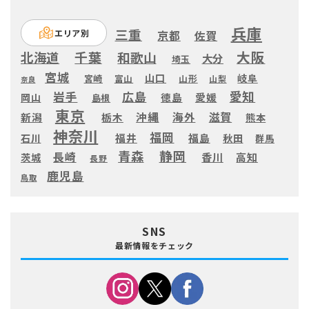
兵庫
三重
エリア別
京都
佐賀
大阪
千葉
北海道
和歌山
大分
埼玉
宮城
山口
岐阜
宮崎
富山
山形
山梨
奈良
愛知
広島
岩手
徳島
愛媛
岡山
島根
東京
滋賀
沖縄
海外
新潟
栃木
熊本
神奈川
福岡
福井
福島
秋田
石川
群馬
静岡
青森
長崎
高知
香川
茨城
長野
鹿児島
鳥取
SNS
最新情報をチェック