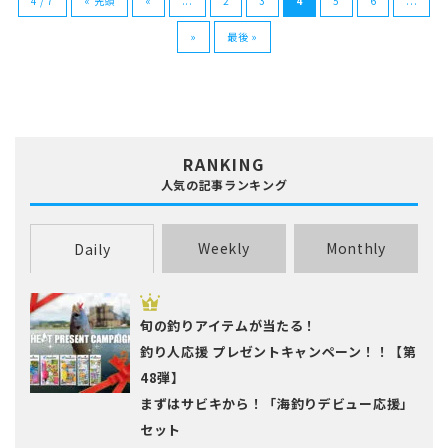
4 / 7
« 先頭
«
...
2
3
4
5
6
...
»
最後 »
RANKING
人気の記事ランキング
Weekly
Monthly
Daily
旬の釣りアイテムが当たる！
釣り人応援 プレゼントキャンペーン！！【第
48弾】
まずはサビキから！「海釣りデビュー応援」
セット