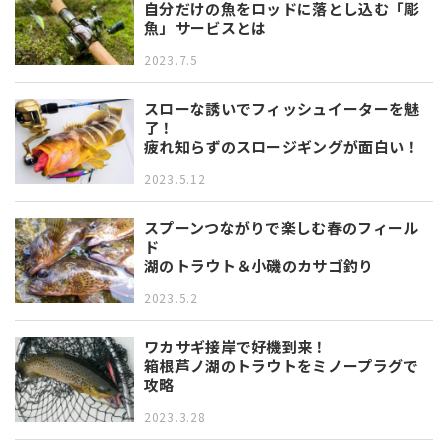
自分だけの魚をロッドに落とし込む「彫
魚」サービスとは
2023.7.5
スローな誘いでフィッシュイーターを魅
了！
疲れ知らずのスロージギングが面白い！
2023.5.12
スプーンつながりで楽しむ春のフィール
ド
湖のトラウト＆小磯のカサゴ釣り
2023.5.2
ワカサギ接岸で好機到来！
箱根芦ノ湖のトラウトをミノープラグで
攻略
2023.3.28