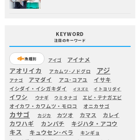
KEYWORD
注目のキーワード
アイナメ
魚種別
アイゴ
アジ
アオリイカ
アカムツ･ノドグロ
アマダイ
イサキ
アユ･コアユ
アナゴ
イシダイ・イシガキダイ
イトヨリダイ
イスズミ
イワシ
エビ・テナガエビ
ウナギ
ウミタナゴ
オイカワ・カワムツ・モロコ
オニカサゴ
カサゴ
カツオ
カマス
カレイ
カジカ
カワハギ
カンパチ
キジハタ・アコウ
キス
キュウセン･ベラ
キンギョ