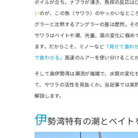
ボイルが立ち、ナブラが湧き、魚探の反応は
い
のが、この魚（サワラ）のやっかいなとこ
グラーと沈黙するアングラーの差は歴然。そ
サワラはベイトや潮、光量、風の変化に極め
ます。だからこそ、ミノーなど
「見せて食わ
で食わせる」
高速のルアーを使い分けること
そして奥伊勢湾は潮流が複雑で、水質の変化
て、サワラの活性を見抜くか。当記事では実
解説します。
伊
勢湾特有の潮とベイト