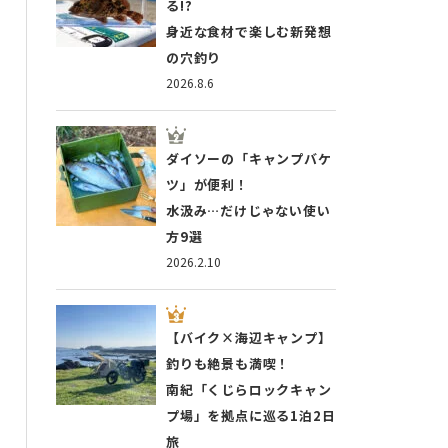
る!?
身近な食材で楽しむ新発想
の穴釣り
2026.8.6
ダイソーの「キャンプバケ
ツ」が便利！
水汲み…だけじゃない使い
方9選
2026.2.10
【バイク×海辺キャンプ】
釣りも絶景も満喫！
南紀「くじらロックキャン
プ場」を拠点に巡る1泊2日
旅