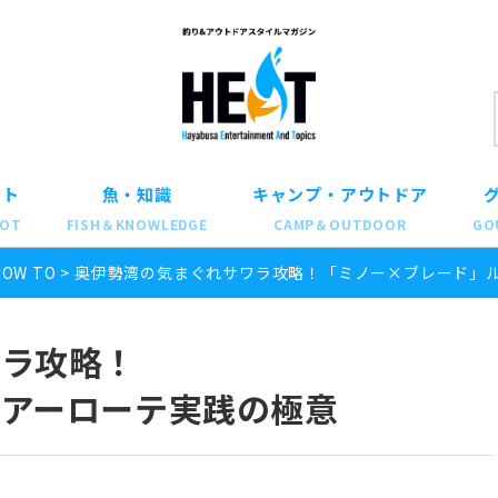
ット
魚・知識
キャンプ・アウトドア
POT
FISH＆KNOWLEDGE
CAMP＆OUTDOOR
GO
HOW TO
>
奥伊勢湾の気まぐれサワラ攻略！「ミノー×ブレード」
ワラ攻略！
アーローテ実践の極意