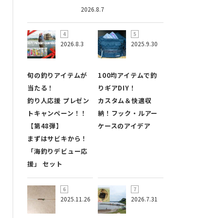
2026.8.7
2026.8.3
2025.9.30
旬の釣りアイテムが
100均アイテムで釣
当たる！
りギアDIY！
釣り人応援 プレゼン
カスタム＆快適収
トキャンペーン！！
納！フック・ルアー
【第48弾】
ケースのアイデア
まずはサビキから！
「海釣りデビュー応
援」 セット
2025.11.26
2026.7.31