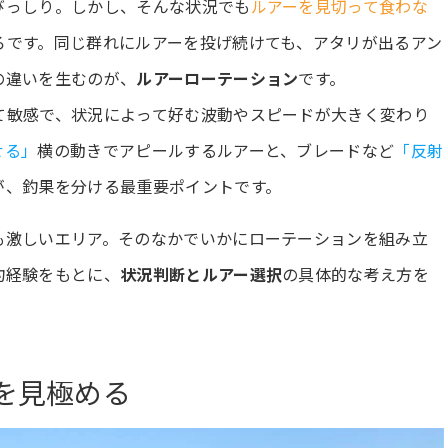
びっしり。しかし、そんな状況でも
ルアーを見切って食わな
ろです。同じ群れにルアーを投げ続けても、アタリが出るアン
の違いを生むのが、
ルアーローテーション
です。
て敏感で、状況によって好む波動やスピードが大きく変わり
せる」
横の動きでアピールするルアーと、ブレードなど
「反射
が、釣果を分ける最重要ポイントです。
も激しいエリア。そのなかでいかにローテーションを組み立
釣経験をもとに、
状況判断とルアー選択
の具体的な考え方を
を見極める