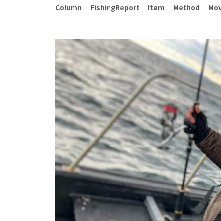
Column
FishingReport
Item
Method
Mov