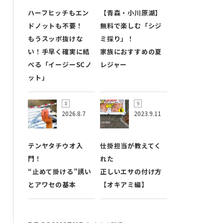
ハーフヒッチもエン
【青森・小川原湖】
ドノットも不要！
無料で楽しむ「シジ
もうスッポ抜けな
ミ採り」！
い！手早く確実に結
家族におすすめの夏
べる「イージーSCノ
レジャー
ット」
2026.8.7
2023.9.11
テンヤタチウオ入
仕掛担当が教えてく
門！
れた
“止めて掛ける”誘い
正しいエサの付け方
とアワセの基本
【オキアミ編】