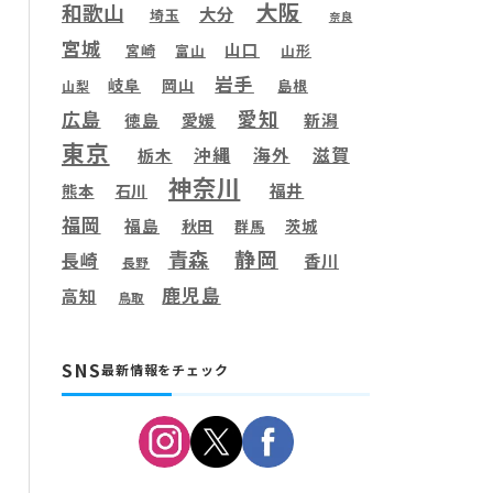
大阪
和歌山
大分
埼玉
奈良
宮城
山口
宮崎
富山
山形
岩手
岐阜
岡山
島根
山梨
愛知
広島
徳島
愛媛
新潟
東京
滋賀
沖縄
海外
栃木
神奈川
福井
熊本
石川
福岡
福島
秋田
茨城
群馬
静岡
青森
長崎
香川
長野
鹿児島
高知
鳥取
SNS
最新情報をチェック