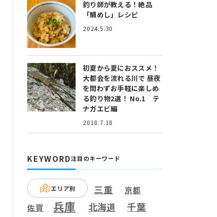
釣り師が教える！絶品
「鯛めし」レシピ
2024.5.30
初夏から夏におススメ！
大都会を流れる川で 昼夜
を問わずお手軽に楽しめ
る釣り物2選！ No.1 テ
ナガエビ編
2018.7.18
KEYWORD
注目のキーワード
三重
エリア別
京都
兵庫
千葉
北海道
佐賀