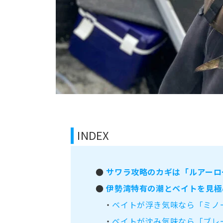
INDEX
●
サワラ攻略のカギは「ルアーロ
●
伊勢湾特有の潮とベイトを見極
・
ベイトが浮き気味なら「ミノ
・
ベイトが沈み気味なら「ブレ