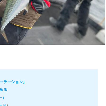
ーテーション」
める
ー」
ード」