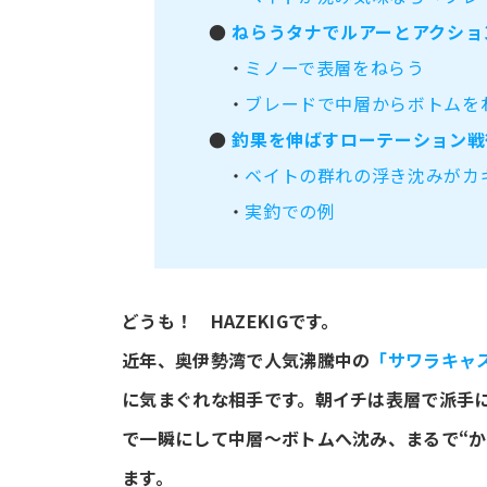
●
ねらうタナでルアーとアクショ
・
ミノーで表層をねらう
・
ブレードで中層からボトムを
●
釣果を伸ばすローテーション戦
・
ベイトの群れの浮き沈みがカ
・
実釣での例
どうも！ HAZEKIGです。
近年、奥伊勢湾で人気沸騰中の
「サワラキャ
に気まぐれな相手です。朝イチは表層で派手
で一瞬にして中層～ボトムへ沈み、まるで“
ます。