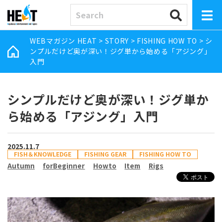
WEBマガジン HEAT
>
STORY
>
FISHING HOW TO
>
シ
ンプルだけど奥が深い！ジグ単から始める「アジング」
入門
シンプルだけど奥が深い！ジグ単か
ら始める「アジング」入門
2025.11.7
FISH＆KNOWLEDGE
FISHING GEAR
FISHING HOW TO
Autumn
forBeginner
Howto
Item
Rigs