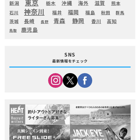
東京
滋賀
沖縄
海外
新潟
栃木
熊本
神奈川
福岡
福井
福島
秋田
石川
群馬
静岡
青森
長崎
高知
香川
茨城
長野
鹿児島
鳥取
SNS
最新情報をチェック