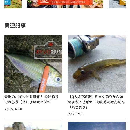
関連記事
未開のポイントを直撃！
投げ釣り
【Q＆Aで解決】ミャク釣りから始
でねらう（？）夜の大アジ!!
めよう！
ビギナーのためのかんたん
「ハゼ釣り」
2025.4.10
2025.9.1