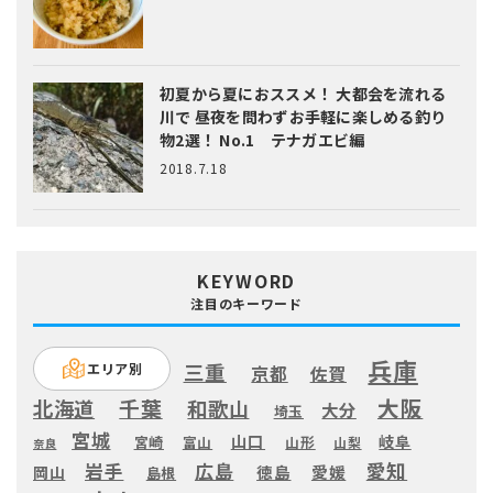
初夏から夏におススメ！ 大都会を流れる
川で 昼夜を問わずお手軽に楽しめる釣り
物2選！ No.1 テナガエビ編
2018.7.18
KEYWORD
注目のキーワード
兵庫
三重
エリア別
京都
佐賀
大阪
千葉
北海道
和歌山
大分
埼玉
宮城
山口
岐阜
宮崎
富山
山形
山梨
奈良
愛知
広島
岩手
徳島
愛媛
岡山
島根