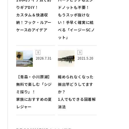
りギアDIY！
ドノットも不要！
カスタム＆快適収
もうスッポ抜けな
納！フック・ルアー
い！手早く確実に結
ケースのアイデア
べる「イージーSCノ
ット」
2026.7.31
2021.5.20
【青森・小川原湖】
縮められなくなった
無料で楽しむ「シジ
振出竿どうしてます
ミ採り」！
か？
家族におすすめの夏
1人でもできる固着解
レジャー
消法