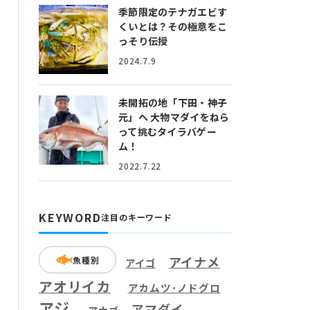
季節限定のテナガエビす
くいとは？
その極意をこ
っそり伝授
2024.7.9
未開拓の地「下田・神子
元」へ
大物マダイをねら
って挑むタイラバゲー
ム！
2022.7.22
KEYWORD
注目のキーワード
アイナメ
魚種別
アイゴ
アオリイカ
アカムツ･ノドグロ
アジ
アマダイ