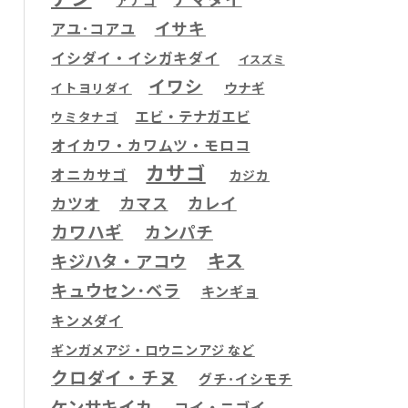
アナゴ
イサキ
アユ･コアユ
イシダイ・イシガキダイ
イスズミ
イワシ
ウナギ
イトヨリダイ
エビ・テナガエビ
ウミタナゴ
オイカワ・カワムツ・モロコ
カサゴ
オニカサゴ
カジカ
カツオ
カマス
カレイ
カワハギ
カンパチ
キス
キジハタ・アコウ
キュウセン･ベラ
キンギョ
キンメダイ
ギンガメアジ・ロウニンアジ など
クロダイ・チヌ
グチ･イシモチ
ケンサキイカ
コイ・ニゴイ