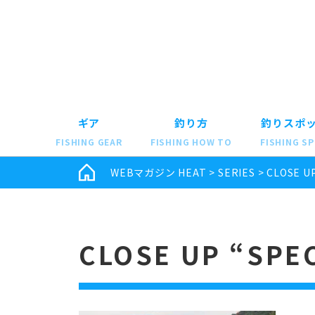
ギア
釣り方
釣りスポ
FISHING GEAR
FISHING HOW TO
FISHING S
WEBマガジン HEAT
>
SERIES
>
CLOSE UP
CLOSE UP “SPEC