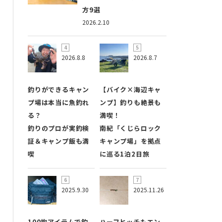
方9選
2026.2.10
2026.8.8
2026.8.7
釣りができるキャン
【バイク×海辺キャ
プ場は本当に魚釣れ
ンプ】釣りも絶景も
る？
満喫！
釣りのプロが実釣検
南紀「くじらロック
証＆キャンプ飯も満
キャンプ場」を拠点
喫
に巡る1泊2日旅
2025.9.30
2025.11.26
100均アイテムで釣
ハーフヒッチもエン