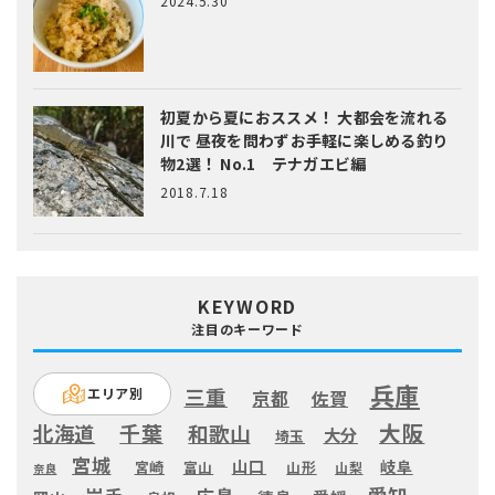
2024.5.30
初夏から夏におススメ！ 大都会を流れる
川で 昼夜を問わずお手軽に楽しめる釣り
物2選！ No.1 テナガエビ編
2018.7.18
KEYWORD
注目のキーワード
兵庫
三重
エリア別
京都
佐賀
大阪
千葉
北海道
和歌山
大分
埼玉
宮城
山口
岐阜
宮崎
富山
山形
山梨
奈良