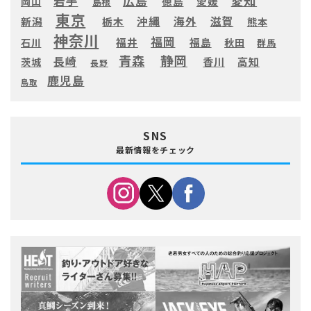
愛知
広島
岩手
徳島
愛媛
岡山
島根
東京
滋賀
沖縄
海外
新潟
栃木
熊本
神奈川
福岡
福井
福島
秋田
石川
群馬
静岡
青森
長崎
高知
香川
茨城
長野
鹿児島
鳥取
SNS
最新情報をチェック