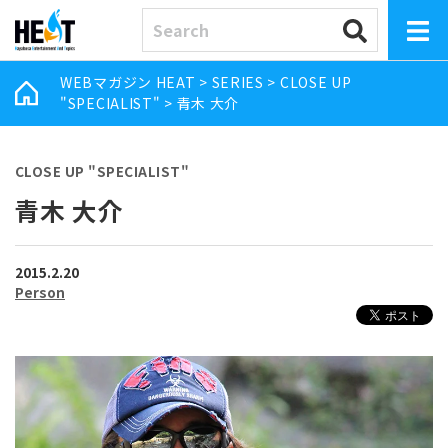
WEBマガジン HEAT
>
SERIES
>
CLOSE UP
"SPECIALIST"
>
青木 大介
CLOSE UP "SPECIALIST"
青木 大介
2015.2.20
Person