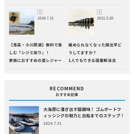
2026.7.31
2021.5.20
【青森・小川原湖】無料で楽
縮められなくなった振出竿ど
しむ「シジミ採り」！
うしてますか？
家族におすすめの夏レジャー
1人でもできる固着解消法
RECOMMEND
おすすめ記事
大海原に漕ぎ出す醍醐味！
ゴムボートフ
ィッシングの魅力と出船までのステップ！
2024.7.31