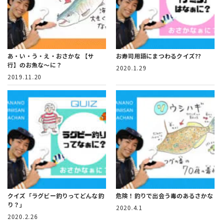
あ・い・う・え・おさかな
【サ
お寿司用語にまつわるクイズ??
行】のお魚な～に？
2020.1.29
2019.11.20
クイズ「ラグビー釣りってどんな釣
危険！釣りで出会う毒のあるさかな
り？」
2020.4.1
2020.2.26