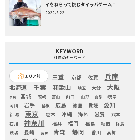
イをねらって挑むタイラバゲーム！
2022.7.22
KEYWORD
注目のキーワード
兵庫
三重
エリア別
京都
佐賀
大阪
千葉
北海道
和歌山
大分
埼玉
宮城
山口
岐阜
宮崎
富山
山形
山梨
奈良
愛知
広島
岩手
徳島
愛媛
岡山
島根
東京
滋賀
沖縄
海外
新潟
栃木
熊本
神奈川
福岡
福井
福島
秋田
石川
群馬
静岡
青森
長崎
高知
香川
茨城
長野