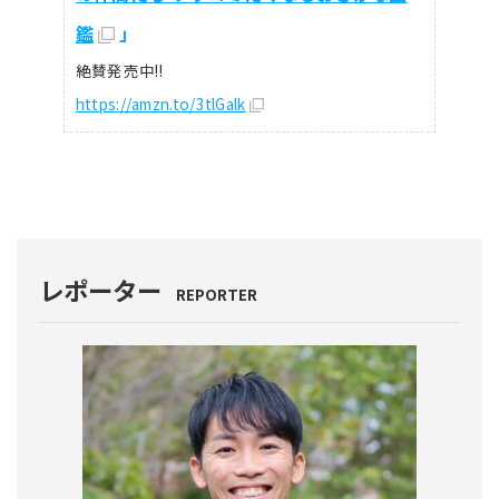
鑑
」
絶賛発売中!!
https://amzn.to/3tlGalk
レポーター
REPORTER