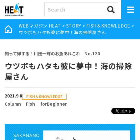
WEBマガジン HEAT
>
STORY
>
FISH＆KNOWLEDGE
>
ウツボもハタも彼に夢中！海の掃除屋さん
知って得する！川田一輝のお魚あれこれ No.120
ウツボもハタも彼に夢中！海の掃除
屋さん
2021.9.8
FISH＆KNOWLEDGE
Column
Fish
forBeginner