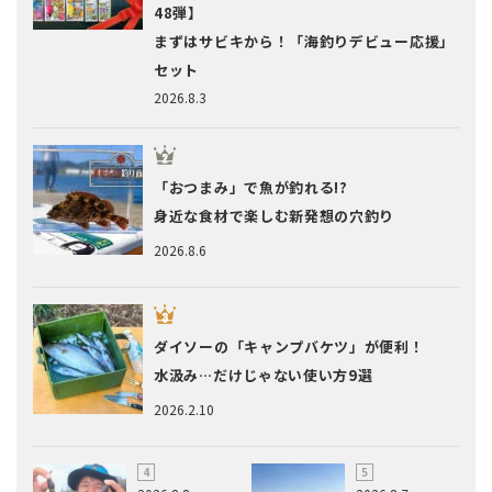
48弾】
まずはサビキから！「海釣りデビュー応援」
セット
2026.8.3
「おつまみ」で魚が釣れる!?
身近な食材で楽しむ新発想の穴釣り
2026.8.6
ダイソーの「キャンプバケツ」が便利！
水汲み…だけじゃない使い方9選
2026.2.10