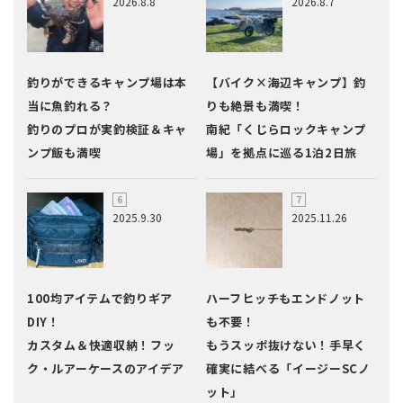
2026.8.8
2026.8.7
釣りができるキャンプ場は本
【バイク×海辺キャンプ】釣
当に魚釣れる？
りも絶景も満喫！
釣りのプロが実釣検証＆キャ
南紀「くじらロックキャンプ
ンプ飯も満喫
場」を拠点に巡る1泊2日旅
2025.9.30
2025.11.26
100均アイテムで釣りギア
ハーフヒッチもエンドノット
DIY！
も不要！
カスタム＆快適収納！フッ
もうスッポ抜けない！手早く
ク・ルアーケースのアイデア
確実に結べる「イージーSCノ
ット」