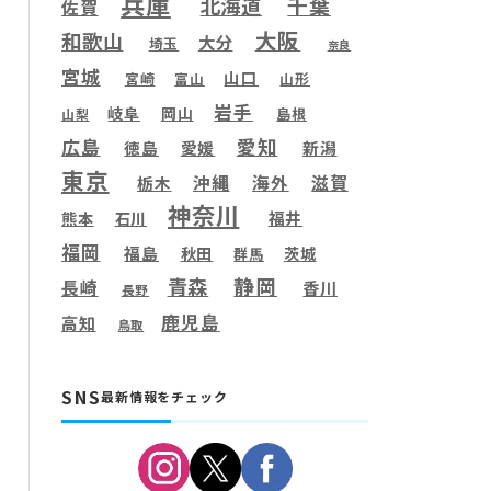
兵庫
千葉
北海道
佐賀
大阪
和歌山
大分
埼玉
奈良
宮城
山口
宮崎
富山
山形
岩手
岐阜
岡山
島根
山梨
愛知
広島
徳島
愛媛
新潟
東京
滋賀
沖縄
海外
栃木
神奈川
福井
熊本
石川
福岡
福島
秋田
茨城
群馬
静岡
青森
長崎
香川
長野
鹿児島
高知
鳥取
SNS
最新情報をチェック