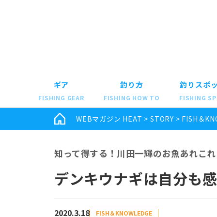
ギア
釣り方
釣りスポ
FISHING GEAR
FISHING HOW TO
FISHING S
WEBマガジン HEAT
>
STORY
>
FISH＆KN
知って得する！川田一輝のお魚あれこれ 
デンキウナギは自分も
2020.3.18
FISH＆KNOWLEDGE