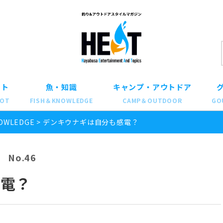
ット
魚・知識
キャンプ・アウトドア
POT
FISH＆KNOWLEDGE
CAMP＆OUTDOOR
GO
OWLEDGE
>
デンキウナギは自分も感電？
No.46
感電？