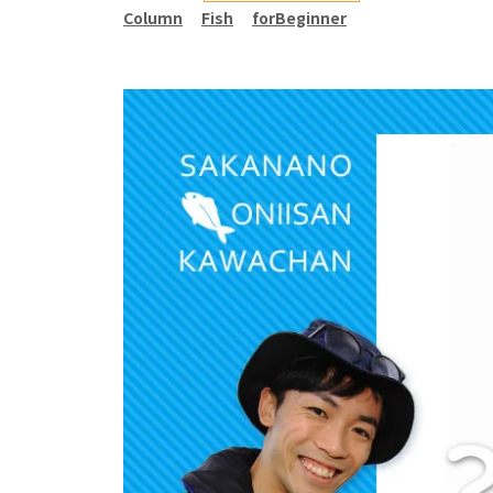
Column
Fish
forBeginner