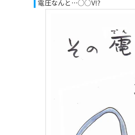
電圧なんと…○○V!?