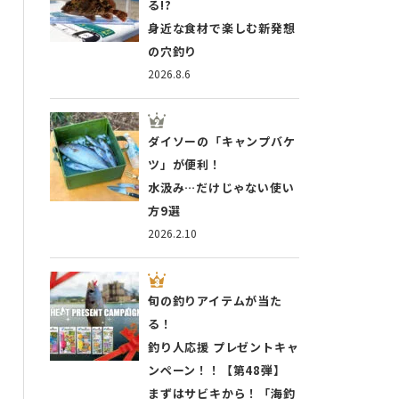
る!?
身近な食材で楽しむ新発想
の穴釣り
2026.8.6
ダイソーの「キャンプバケ
ツ」が便利！
水汲み…だけじゃない使い
方9選
2026.2.10
旬の釣りアイテムが当た
る！
釣り人応援 プレゼントキャ
ンペーン！！【第48弾】
まずはサビキから！「海釣