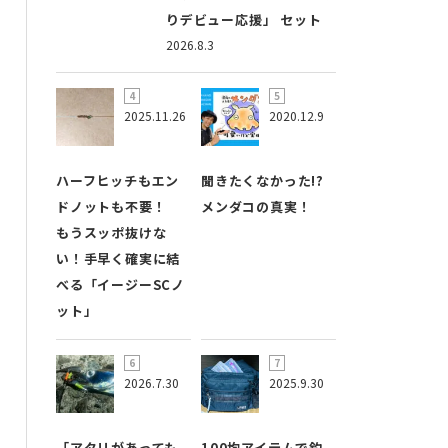
りデビュー応援」 セット
2026.8.3
2025.11.26
2020.12.9
ハーフヒッチもエン
聞きたくなかった!?
ドノットも不要！
メンダコの真実！
もうスッポ抜けな
い！手早く確実に結
べる「イージーSCノ
ット」
2026.7.30
2025.9.30
「アタリがあっても
100均アイテムで釣