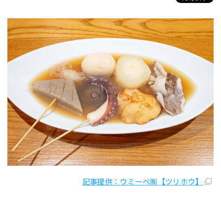
記事提供：ウミーベ㈱【ツリホウ】