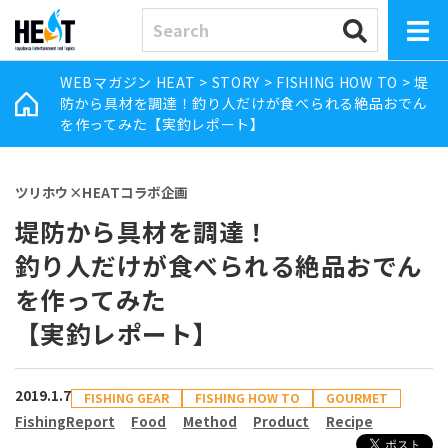
WEBマガジン HEAT
>
STORY
>
FISHING HOW TO
>
堤
防から具材を調達！釣り人だけが食べられる絶品おでん
を作ってみた【実釣レポート】
ツリホウ×HEATコラボ企画
堤防から具材を調達！
釣り人だけが食べられる絶品おでん
を作ってみた
【実釣レポート】
2019.1.7
FISHING GEAR
FISHING HOW TO
GOURMET
FishingReport
Food
Method
Product
Recipe