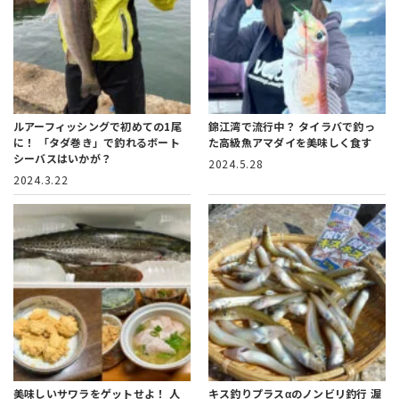
ルアーフィッシングで初めての1尾
錦江湾で流行中？
タイラバで釣っ
に！
「タダ巻き」で釣れるボート
た高級魚アマダイを美味しく食す
シーバスはいかが？
2024.5.28
2024.3.22
美味しいサワラをゲットせよ！
人
キス釣りプラスαのノンビリ釣行
渥