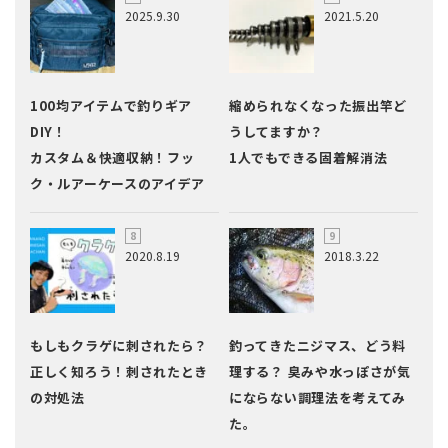
2025.9.30
2021.5.20
100均アイテムで釣りギア
縮められなくなった振出竿ど
DIY！
うしてますか？
カスタム＆快適収納！フッ
1人でもできる固着解消法
ク・ルアーケースのアイデア
2020.8.19
2018.3.22
もしもクラゲに刺されたら？
釣ってきたニジマス、どう料
正しく知ろう！刺されたとき
理する？ 臭みや水っぽさが気
の対処法
にならない調理法を考えてみ
た。