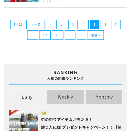
2025.6.6
5 / 27
« 先頭
«
...
3
4
5
6
7
...
10
20
...
»
最後 »
RANKING
人気の記事ランキング
Weekly
Monthly
Daily
旬の釣りアイテムが当たる！
釣り人応援 プレゼントキャンペーン！！【第