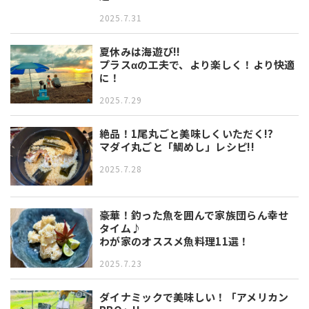
2025.7.31
夏休みは海遊び!!
プラスαの工夫で、より楽しく！より快適
に！
2025.7.29
絶品！1尾丸ごと美味しくいただく!?
マダイ丸ごと「鯛めし」レシピ!!
2025.7.28
豪華！釣った魚を囲んで家族団らん幸せ
タイム♪
わが家のオススメ魚料理11選！
2025.7.23
ダイナミックで美味しい！「アメリカン