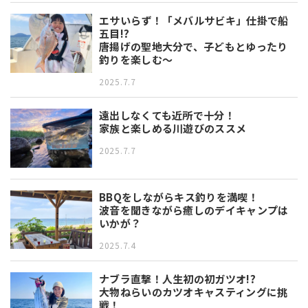
エサいらず！「メバルサビキ」仕掛で船
五目!?
唐揚げの聖地大分で、子どもとゆったり
釣りを楽しむ～
2025.7.7
遠出しなくても近所で十分！
家族と楽しめる川遊びのススメ
2025.7.7
BBQをしながらキス釣りを満喫！
波音を聞きながら癒しのデイキャンプは
いかが？
2025.7.4
ナブラ直撃！人生初の初ガツオ!?
大物ねらいのカツオキャスティングに挑
戦！