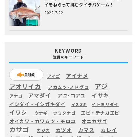
イをねらって挑むタイラバゲーム！
2022.7.22
KEYWORD
注目のキーワード
アイナメ
魚種別
アイゴ
アジ
アオリイカ
アカムツ･ノドグロ
アマダイ
イサキ
アユ･コアユ
アナゴ
イシダイ・イシガキダイ
イトヨリダイ
イスズミ
イワシ
エビ・テナガエビ
ウナギ
ウミタナゴ
オイカワ・カワムツ・モロコ
オニカサゴ
カサゴ
カツオ
カマス
カレイ
カジカ