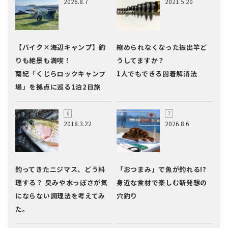
2026.8.7
2021.5.20
【バイク×海辺キャンプ】釣
縮められなくなった振出竿ど
りも絶景も満喫！
うしてますか？
南紀「くじらロックキャンプ
1人でもできる固着解消法
場」を拠点に巡る1泊2日旅
2018.3.22
2026.8.6
釣ってきたニジマス、どう料
「おつまみ」で魚が釣れる!?
理する？ 臭みや水っぽさが気
身近な食材で楽しむ新発想の
にならない調理法を考えてみ
穴釣り
た。