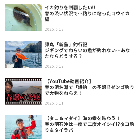
イカ釣りを制覇したい!!
春の渋い状況で…粘りに粘ったコウイカ
編
2025.6.18
弾丸「新島」釣行記
ジギングでねらいの魚が釣れない…あな
たならどうする？
2025.6.17
【YouTube動画紹介】
春の浜名湖で「爆釣」の予感!?ダンゴ釣り
で大物をねらえ！
2025.6.11
【タコ＆マダイ】海の幸を味わう！
春の明石沖は一度で二度オイシイ!?タコ釣
り＆タイラバ