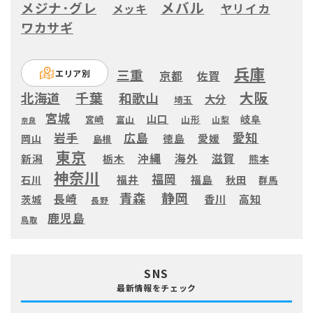
メバル
メジナ･グレ
ヤリイカ
メッキ
ワカサギ
兵庫
三重
エリア別
京都
佐賀
大阪
千葉
北海道
和歌山
大分
埼玉
宮城
山口
岐阜
宮崎
富山
山形
山梨
奈良
愛知
広島
岩手
徳島
愛媛
岡山
島根
東京
滋賀
沖縄
海外
新潟
栃木
熊本
神奈川
福岡
福井
福島
秋田
石川
群馬
静岡
青森
長崎
高知
香川
茨城
長野
鹿児島
鳥取
SNS
最新情報をチェック