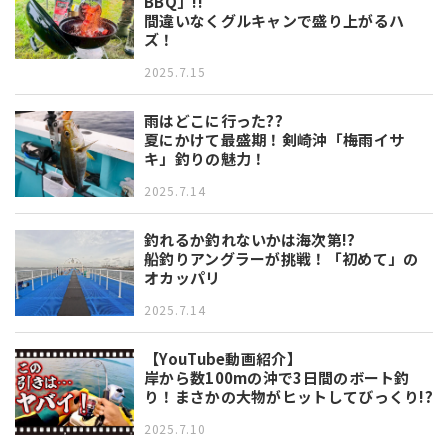
BBQ」!!
間違いなくグルキャンで盛り上がるハ
ズ！
2025.7.15
雨はどこに行った??
夏にかけて最盛期！剣崎沖「梅雨イサ
キ」釣りの魅力！
2025.7.14
釣れるか釣れないかは海次第!?
船釣りアングラーが挑戦！「初めて」の
オカッパリ
2025.7.14
【YouTube動画紹介】
岸から数100mの沖で3日間のボート釣
り！まさかの大物がヒットしてびっくり!?
2025.7.10