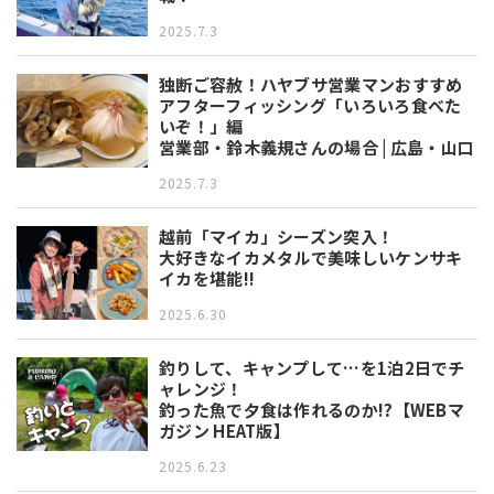
2025.7.3
独断ご容赦！ハヤブサ営業マンおすすめ
アフターフィッシング「いろいろ食べた
いぞ！」編
営業部・鈴木義規さんの場合 | 広島・山口
2025.7.3
越前「マイカ」シーズン突入！
大好きなイカメタルで美味しいケンサキ
イカを堪能!!
2025.6.30
釣りして、キャンプして…を1泊2日でチ
ャレンジ！
釣った魚で夕食は作れるのか!?【WEBマ
ガジン HEAT版】
2025.6.23