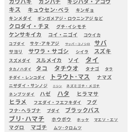
カワハギ
カンパチ
キジハタ・アコウ
キス
キュウセン･ベラ
キンギョ
キンメダイ
ギンガメアジ・ロウニンアジ など
クロダイ・チヌ
グチ･イシモチ
ケンサキイカ
コイ・ニゴイ
コウイカ
サバ
サケ･アキアジ
コブダイ
サッパ・コノシロ
サワラ・サゴシ
スズキ
サヨリ
シイラ
タイ
ソイ
スルメイカ
スズメダイ
タチウオ
タコ
タナゴ
タラ
タカノハダイ
トラウト･マス
ナマズ
チダイ・レンコダイ
ニザダイ・サンノジ
ネズミゴチ・メゴチ
ニシン
ハタ
ハゼ
ヒラマサ
ネンブツダイ
ヒラメ
フグ
フエダイ・フエフキダイ
ブラックバス
フナ･ヘラブナ
ブダイ
ブリ･ハマチ
ホウボウ
ホッケ
マエソ・エソ
マゴチ
マグロ
ムツ･クロムツ