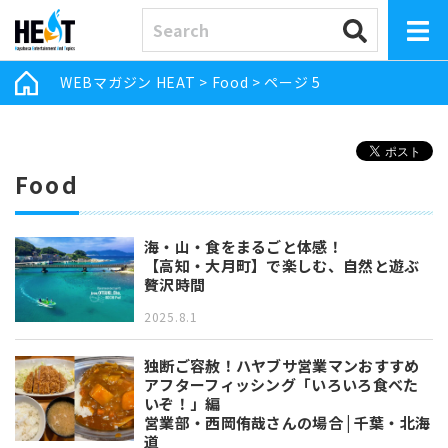
WEBマガジン HEAT
>
Food
>
ページ 5
Food
海・山・食をまるごと体感！
【高知・大月町】で楽しむ、自然と遊ぶ
贅沢時間
2025.8.1
独断ご容赦！ハヤブサ営業マンおすすめ
アフターフィッシング「いろいろ食べた
いぞ！」編
営業部・西岡侑哉さんの場合 | 千葉・北海
道