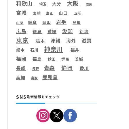
大阪
和歌山
大分
埼玉
奈良
宮城
山口
宮崎
富山
山形
岩手
岐阜
岡山
島根
山梨
愛知
広島
徳島
愛媛
新潟
東京
滋賀
沖縄
海外
栃木
神奈川
福井
熊本
石川
福岡
福島
秋田
茨城
群馬
静岡
青森
長崎
香川
長野
鹿児島
高知
鳥取
SNS
最新情報をチェック