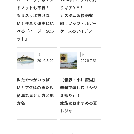
ドノットも不要！
りギアDIY！
もうスッポ抜けな
カスタム＆快適収
い！手早く確実に結
納！フック・ルアー
べる「イージーSCノ
ケースのアイデア
ット」
2016.8.20
2026.7.31
似たやつがいっぱ
【青森・小川原湖】
い！アジ科の魚たち
無料で楽しむ「シジ
簡単な見分け方と地
ミ採り」！
方名
家族におすすめの夏
レジャー