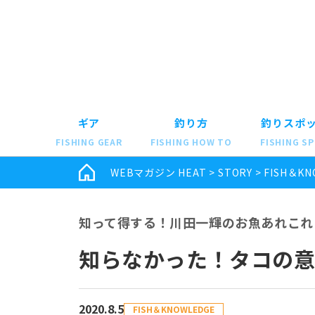
ギア
釣り方
釣りスポ
FISHING GEAR
FISHING HOW TO
FISHING S
WEBマガジン HEAT
>
STORY
>
FISH＆KN
知って得する！川田一輝のお魚あれこれ 
知らなかった！タコの
2020.8.5
FISH＆KNOWLEDGE