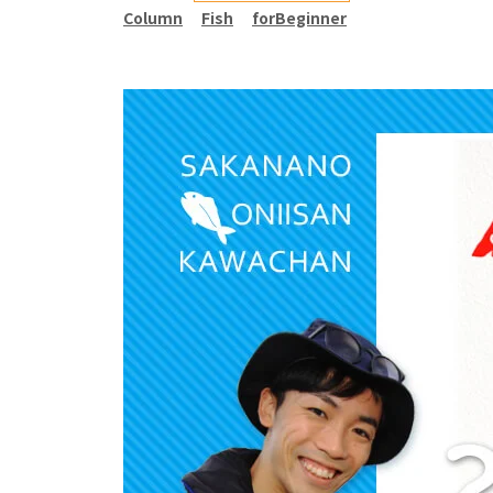
Column
Fish
forBeginner