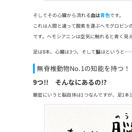
そしてその心臓から流れる
血は
青色
です。
これは人間と違って酸素を運ぶヘモグロビン
です。ヘモシアニンは空気に触れると青く見
足は8本、心臓は3つ、そして
脳
はというと…
無脊椎動物No.1の知能を持つ！
9つ!! そんなにあるの!?
厳密にいうと脳自体は1つなんですが、足1本