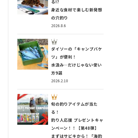
る!?
身近な食材で楽しむ新発想
の穴釣り
2026.8.6
ダイソーの「キャンプバケ
ツ」が便利！
水汲み…だけじゃない使い
方9選
2026.2.10
旬の釣りアイテムが当た
る！
釣り人応援 プレゼントキャ
ンペーン！！【第48弾】
まずはサビキから！「海釣