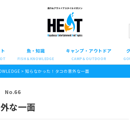
ット
魚・知識
キャンプ・アウトドア
POT
FISH＆KNOWLEDGE
CAMP＆OUTDOOR
GO
OWLEDGE
>
知らなかった！タコの意外な一面
No.66
意外な一面