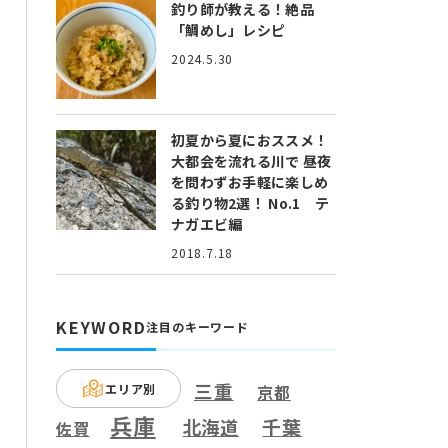
釣り師が教える！絶品
「鯛めし」レシピ
2024.5.30
初夏から夏におススメ！
大都会を流れる川で 昼夜
を問わずお手軽に楽しめ
る釣り物2選！ No.1 テ
ナガエビ編
2018.7.18
KEYWORD
注目のキーワード
三重
エリア別
京都
兵庫
千葉
北海道
佐賀