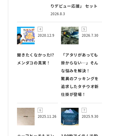
りデビュー応援」 セット
2026.8.3
2020.12.9
2026.7.30
聞きたくなかった!?
「アタリがあっても
メンダコの真実！
掛からない…」そん
な悩みを解決！
驚異のフッキングを
追求したタチウオ新
仕掛が登場！
2025.11.26
2025.9.30
ハーフヒッチもエン
100均アイテムで釣