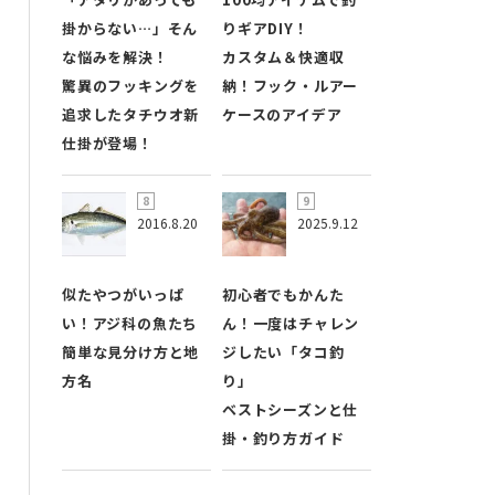
掛からない…」そん
りギアDIY！
な悩みを解決！
カスタム＆快適収
驚異のフッキングを
納！フック・ルアー
追求したタチウオ新
ケースのアイデア
仕掛が登場！
2016.8.20
2025.9.12
似たやつがいっぱ
初心者でもかんた
い！アジ科の魚たち
ん！一度はチャレン
簡単な見分け方と地
ジしたい「タコ釣
方名
り」
ベストシーズンと仕
掛・釣り方ガイド