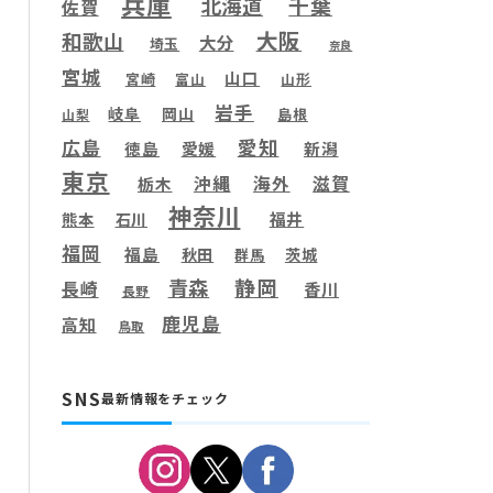
兵庫
千葉
北海道
佐賀
大阪
和歌山
大分
埼玉
奈良
宮城
山口
宮崎
富山
山形
岩手
岐阜
岡山
島根
山梨
愛知
広島
徳島
愛媛
新潟
東京
滋賀
沖縄
海外
栃木
神奈川
福井
熊本
石川
福岡
福島
秋田
茨城
群馬
静岡
青森
長崎
香川
長野
鹿児島
高知
鳥取
SNS
最新情報をチェック