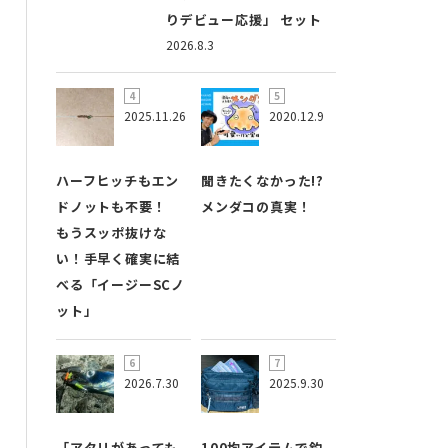
りデビュー応援」 セット
2026.8.3
2025.11.26
2020.12.9
ハーフヒッチもエン
聞きたくなかった!?
ドノットも不要！
メンダコの真実！
もうスッポ抜けな
い！手早く確実に結
べる「イージーSCノ
ット」
2026.7.30
2025.9.30
「アタリがあっても
100均アイテムで釣