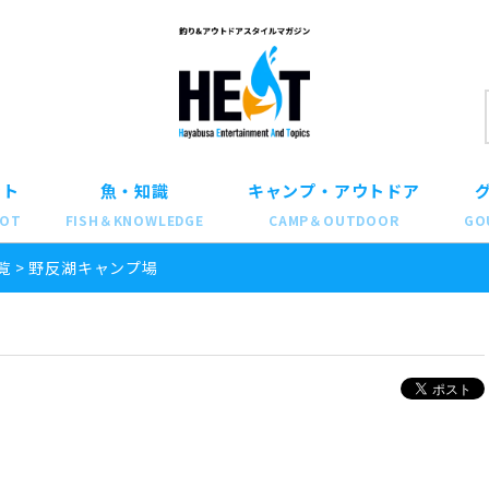
ット
魚・知識
キャンプ・アウトドア
POT
FISH＆KNOWLEDGE
CAMP＆OUTDOOR
GO
覧
>
野反湖キャンプ場