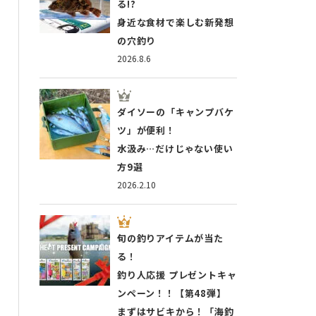
る!?
身近な食材で楽しむ新発想
の穴釣り
2026.8.6
ダイソーの「キャンプバケ
ツ」が便利！
水汲み…だけじゃない使い
方9選
2026.2.10
旬の釣りアイテムが当た
る！
釣り人応援 プレゼントキャ
ンペーン！！【第48弾】
まずはサビキから！「海釣