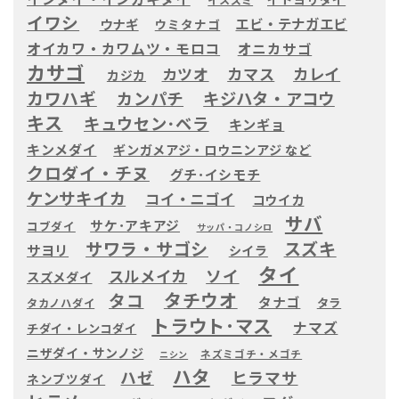
イワシ
エビ・テナガエビ
ウナギ
ウミタナゴ
オイカワ・カワムツ・モロコ
オニカサゴ
カサゴ
カツオ
カマス
カレイ
カジカ
カワハギ
カンパチ
キジハタ・アコウ
キス
キュウセン･ベラ
キンギョ
キンメダイ
ギンガメアジ・ロウニンアジ など
クロダイ・チヌ
グチ･イシモチ
ケンサキイカ
コイ・ニゴイ
コウイカ
サバ
サケ･アキアジ
コブダイ
サッパ・コノシロ
サワラ・サゴシ
スズキ
サヨリ
シイラ
タイ
ソイ
スルメイカ
スズメダイ
タチウオ
タコ
タナゴ
タラ
タカノハダイ
トラウト･マス
ナマズ
チダイ・レンコダイ
ニザダイ・サンノジ
ネズミゴチ・メゴチ
ニシン
ハタ
ハゼ
ヒラマサ
ネンブツダイ