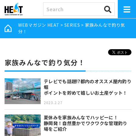
WEBマガジン HEAT
>
SERIES
>
家族みんなで釣り気
分！
家族みんなで釣り気分！
テレビでも話題!?都内のオススメ屋内釣り
堀
ポイントを貯めて嬉しいお土産ゲット！
2023.2.27
夏休みを家族みんなでハッピーに！
静岡発！自然豊かでワクワクな管理釣り
場をご紹介