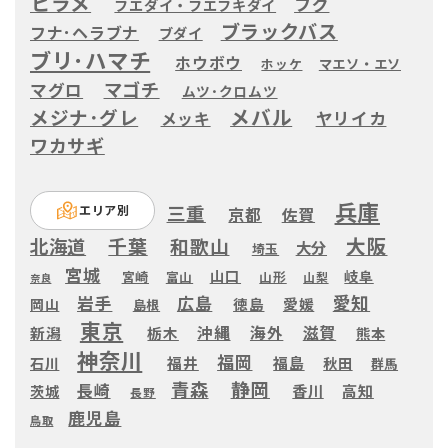
ヒラメ
フグ
フエダイ・フエフキダイ
ブラックバス
フナ･ヘラブナ
ブダイ
ブリ･ハマチ
ホウボウ
ホッケ
マエソ・エソ
マゴチ
マグロ
ムツ･クロムツ
メバル
メジナ･グレ
ヤリイカ
メッキ
ワカサギ
兵庫
三重
エリア別
京都
佐賀
大阪
千葉
和歌山
北海道
大分
埼玉
宮城
山口
岐阜
宮崎
富山
山形
山梨
奈良
愛知
広島
岩手
徳島
愛媛
岡山
島根
東京
滋賀
沖縄
海外
新潟
栃木
熊本
神奈川
福岡
福井
福島
秋田
石川
群馬
静岡
青森
長崎
高知
香川
茨城
長野
鹿児島
鳥取