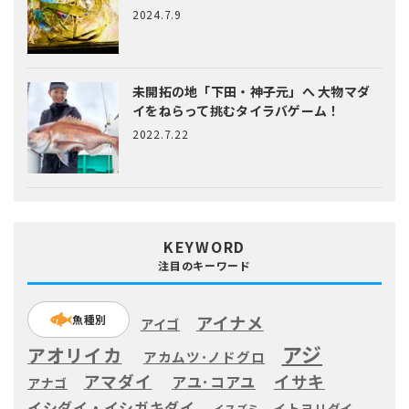
2024.7.9
未開拓の地「下田・神子元」へ
大物マダ
イをねらって挑むタイラバゲーム！
2022.7.22
KEYWORD
注目のキーワード
アイナメ
魚種別
アイゴ
アジ
アオリイカ
アカムツ･ノドグロ
アマダイ
イサキ
アユ･コアユ
アナゴ
イシダイ・イシガキダイ
イトヨリダイ
イスズミ