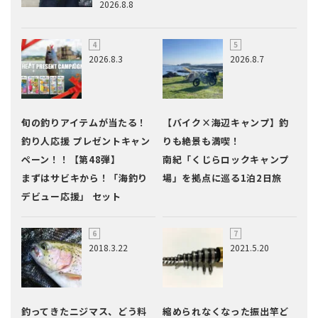
2026.8.8
2026.8.3
2026.8.7
旬の釣りアイテムが当たる！
【バイク×海辺キャンプ】釣
釣り人応援 プレゼントキャン
りも絶景も満喫！
ペーン！！【第48弾】
南紀「くじらロックキャンプ
まずはサビキから！「海釣り
場」を拠点に巡る1泊2日旅
デビュー応援」 セット
2018.3.22
2021.5.20
釣ってきたニジマス、どう料
縮められなくなった振出竿ど