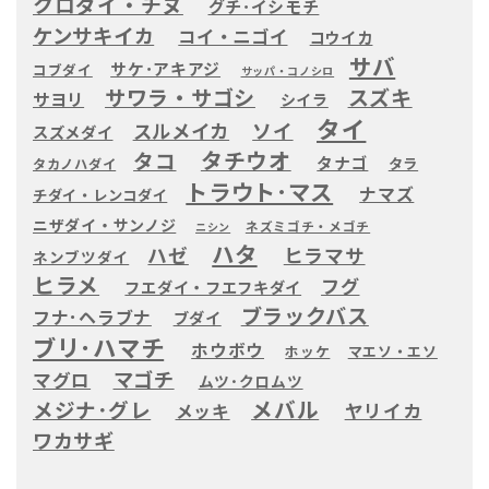
クロダイ・チヌ
グチ･イシモチ
ケンサキイカ
コイ・ニゴイ
コウイカ
サバ
サケ･アキアジ
コブダイ
サッパ・コノシロ
サワラ・サゴシ
スズキ
サヨリ
シイラ
タイ
ソイ
スルメイカ
スズメダイ
タチウオ
タコ
タナゴ
タラ
タカノハダイ
トラウト･マス
ナマズ
チダイ・レンコダイ
ニザダイ・サンノジ
ネズミゴチ・メゴチ
ニシン
ハタ
ハゼ
ヒラマサ
ネンブツダイ
ヒラメ
フグ
フエダイ・フエフキダイ
ブラックバス
フナ･ヘラブナ
ブダイ
ブリ･ハマチ
ホウボウ
ホッケ
マエソ・エソ
マゴチ
マグロ
ムツ･クロムツ
メバル
メジナ･グレ
ヤリイカ
メッキ
ワカサギ