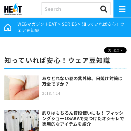
WEBマガジン HEAT
>
SERIES
>
知っていれば安心！ウ
ェア豆知識
知っていれば安心！ウェア豆知識
あなどれない春の紫外線。日焼け対策は
万全ですか？
2018.4.24
釣りはもちろん普段使いにも！ フィッシ
ングショーOSAKAで見つけたオシャレで
実用的なアイテムを紹介