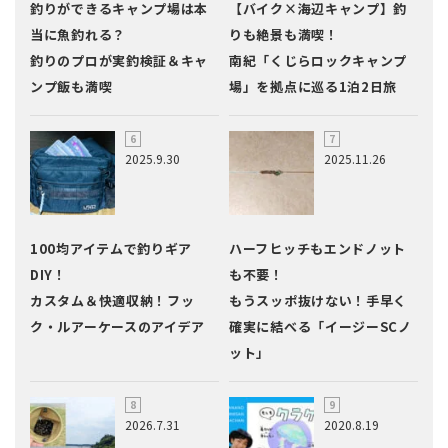
釣りができるキャンプ場は本
【バイク×海辺キャンプ】釣
当に魚釣れる？
りも絶景も満喫！
釣りのプロが実釣検証＆キャ
南紀「くじらロックキャンプ
ンプ飯も満喫
場」を拠点に巡る1泊2日旅
2025.9.30
2025.11.26
100均アイテムで釣りギア
ハーフヒッチもエンドノット
DIY！
も不要！
カスタム＆快適収納！フッ
もうスッポ抜けない！手早く
ク・ルアーケースのアイデア
確実に結べる「イージーSCノ
ット」
2026.7.31
2020.8.19