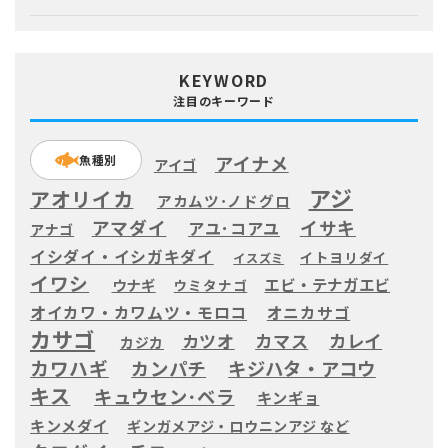
KEYWORD
注目のキーワード
アイナメ
魚種別
アイゴ
アジ
アオリイカ
アカムツ･ノドグロ
アマダイ
イサキ
アユ･コアユ
アナゴ
イシダイ・イシガキダイ
イトヨリダイ
イスズミ
イワシ
エビ・テナガエビ
ウナギ
ウミタナゴ
オイカワ・カワムツ・モロコ
オニカサゴ
カサゴ
カツオ
カマス
カレイ
カジカ
カワハギ
カンパチ
キジハタ・アコウ
キス
キュウセン･ベラ
キンギョ
キンメダイ
ギンガメアジ・ロウニンアジ など