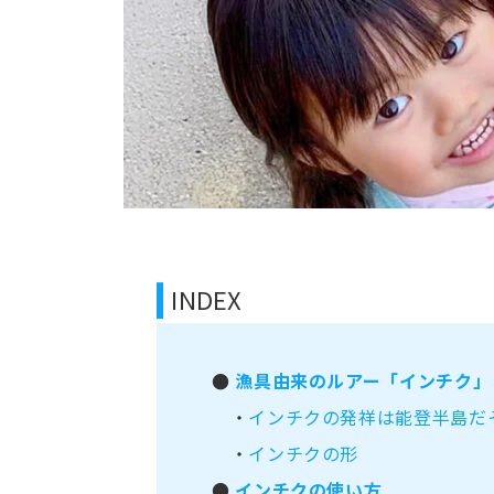
INDEX
●
漁具由来のルアー「インチク」
・
インチクの発祥は能登半島だ
・
インチクの形
●
インチクの使い方