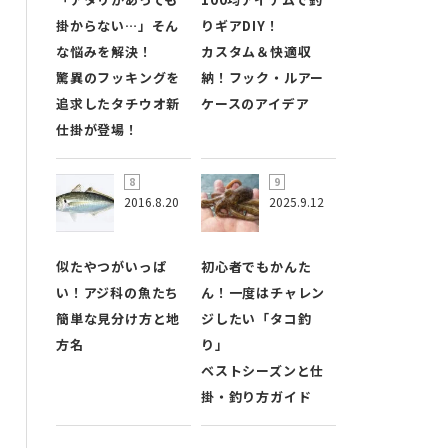
掛からない…」そん
りギアDIY！
な悩みを解決！
カスタム＆快適収
驚異のフッキングを
納！フック・ルアー
追求したタチウオ新
ケースのアイデア
仕掛が登場！
2016.8.20
2025.9.12
似たやつがいっぱ
初心者でもかんた
い！アジ科の魚たち
ん！一度はチャレン
簡単な見分け方と地
ジしたい「タコ釣
方名
り」
ベストシーズンと仕
掛・釣り方ガイド