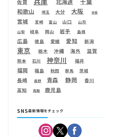
兵庫
千葉
北海道
佐賀
大阪
和歌山
大分
埼玉
奈良
宮城
山口
宮崎
富山
山形
岩手
岐阜
岡山
島根
山梨
愛知
広島
徳島
愛媛
新潟
東京
滋賀
沖縄
海外
栃木
神奈川
福井
熊本
石川
福岡
福島
秋田
茨城
群馬
静岡
青森
長崎
香川
長野
鹿児島
高知
鳥取
SNS
最新情報をチェック