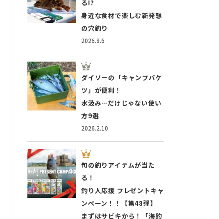
る!?
身近な食材で楽しむ新発想
の穴釣り
2026.8.6
ダイソーの「キャンプバケ
ツ」が便利！
水汲み…だけじゃない使い
方9選
2026.2.10
旬の釣りアイテムが当た
る！
釣り人応援 プレゼントキャ
ンペーン！！【第48弾】
まずはサビキから！「海釣