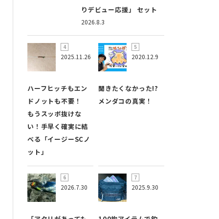
りデビュー応援」 セット
2026.8.3
2025.11.26
2020.12.9
ハーフヒッチもエン
聞きたくなかった!?
ドノットも不要！
メンダコの真実！
もうスッポ抜けな
い！手早く確実に結
べる「イージーSCノ
ット」
2026.7.30
2025.9.30
「アタリがあっても
100均アイテムで釣