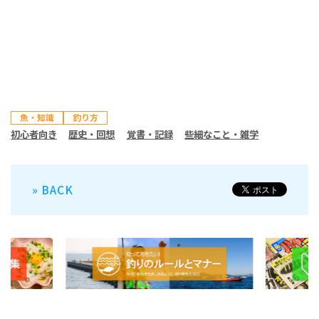
魚・知識
釣り方
初心者向き
歴史・回想
覚書・記録
些細なこと・雑学
» BACK