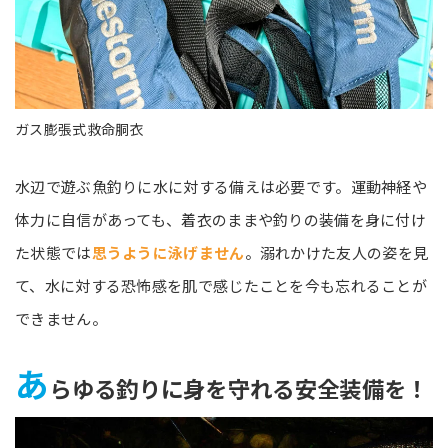
ガス膨張式救命胴衣
水辺で遊ぶ魚釣りに水に対する備えは必要です。運動神経や
体力に自信があっても、着衣のままや釣りの装備を身に付け
た状態では
思うように泳げません
。溺れかけた友人の姿を見
て、水に対する恐怖感を肌で感じたことを今も忘れることが
できません。
あ
らゆる釣りに身を守れる安全装備を！