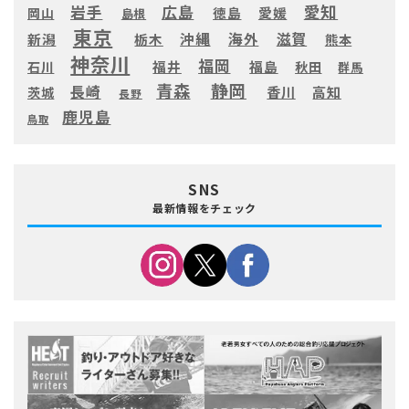
愛知
広島
岩手
徳島
愛媛
岡山
島根
東京
滋賀
沖縄
海外
新潟
栃木
熊本
神奈川
福岡
福井
福島
秋田
石川
群馬
静岡
青森
長崎
高知
香川
茨城
長野
鹿児島
鳥取
SNS
最新情報をチェック