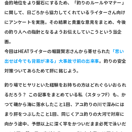
会的地位をより盤石にするため、「釣りのルールやマナー」
に関して、日ごろから協力してくれているライターさん向け
にアンケートを実施。その結果と貴重な意見をまとめ、今後
の釣り人への指針となるようお伝えしていこうという当企
画。
今回はHEATライターの堀籠賢志さんから寄せられた
「思い
出せば今でも背筋が凍る」大事故寸前の出来事
。釣りの安全
対策ついてあらためて肝に銘じよう。
釣り場でヒヤリといた経験をお持ちの方はどれぐらいおられ
るだろう？ この記事をまとめている私（スタッフF）も、か
つて磯から海に落水したこと1回、アユ釣りの川で深みには
まり肝をつぶしたこと1回、同じくアユ釣りの大河で対岸に
向かう途中、予想以上に深く竿をかついだまま必死で泳いだ