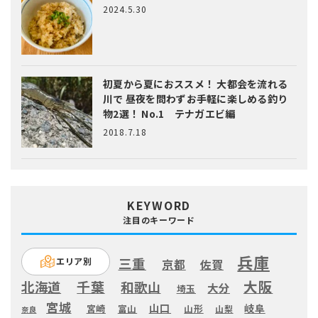
2024.5.30
初夏から夏におススメ！ 大都会を流れる
川で 昼夜を問わずお手軽に楽しめる釣り
物2選！ No.1 テナガエビ編
2018.7.18
KEYWORD
注目のキーワード
兵庫
三重
エリア別
京都
佐賀
大阪
千葉
北海道
和歌山
大分
埼玉
宮城
山口
岐阜
宮崎
富山
山形
山梨
奈良