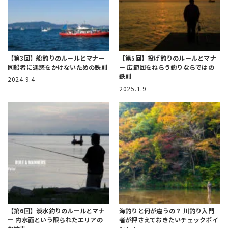
【第3回】船釣りのルールとマナー
【第5回】投げ釣りのルールとマナ
同船者に迷惑をかけないための鉄則
ー
広範囲をねらう釣りならではの
鉄則
2024.9.4
2025.1.9
【第6回】淡水釣りのルールとマナ
海釣りと何が違うの？
川釣り入門
ー
内水面という限られたエリアの
者が押さえておきたいチェックポイ