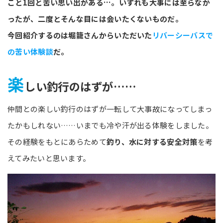
こと1回と苦い思い出がある…。いずれも大事には至らなか
ったが、二度とそんな目には会いたくないものだ。
今回紹介するのは堀籠さんからいただいた
リバーシーバスで
の苦い体験談
だ。
楽
しい釣行のはずが……
仲間との楽しい釣行のはずが一転して大事故になってしまっ
たかもしれない……いまでも冷や汗が出る体験をしました。
その経験をもとにあらためて
釣り、水に対する安全対策
を考
えてみたいと思います。