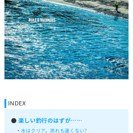
INDEX
●
楽しい釣行のはずが……
・
水はクリア。流れも速くない?