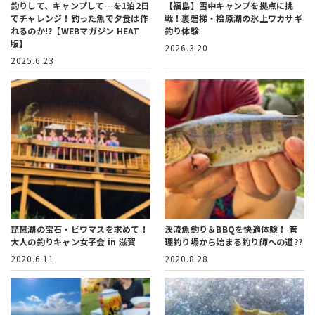
釣りして、キャンプして…を1泊2日
【福島】雪中キャンプを拠点に挑
でチャレンジ！
釣った魚で夕食は作
戦！
裏磐梯・桧原湖の氷上ワカサギ
れるのか!?【WEBマガジン HEAT
釣り体験
版】
2026.3.20
2025.6.23
琵琶湖の宝石・ビワマスを求めて！
渓流魚釣り＆BBQを快適体験！
管
大人の釣りキャン女子会 in 滋賀
理釣り場から始まる釣り師への道??
2020.6.11
2020.8.28