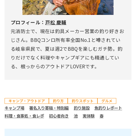
プロフィール：
戸松 慶輔
元消防士で、現在は釣具メーカー営業の釣り好きお
じさん。BBQコンロ所有率全国No.1と噂されてい
る岐阜県民で、夏は週2でBBQを楽しむガチ勢。釣
りだけでなく料理やキャンプギアにも精通してい
る、根っからのアウトドアLOVERです。
キャンプ・アウトドア
釣り方
釣りスポット
グルメ
キャンプ場
署名入り寄稿・特別編
釣り施設
魚釣りレポート
料理・食事処・食レポ
初心者向き
池
実体験
春