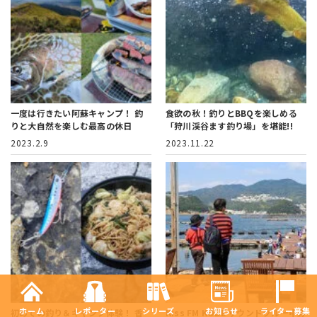
一度は行きたい阿蘇キャンプ！
釣
食欲の秋！釣りとBBQを楽しめる
りと大自然を楽しむ最高の休日
「狩川渓谷ます釣り場」を堪能!!
2023.2.9
2023.11.22
ホーム
レポーター
シリーズ
お知らせ
ライター募集
初めての釣り＆キャンプ体験！
香
Kiss FM KOBE サウンドクルー中野