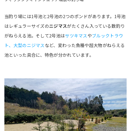
当釣り場には1号池と2号池の2つのポンドがあります。1号池
はレギュラーサイズの
ニジマス
がたくさん入っている数釣り
がねらえる池。そして2号池は
サツキマス
や
ブルックトラウ
ト、大型のニジマス
など、変わった魚種や超大物がねらえる
池といった具合に、特色が分かれています。