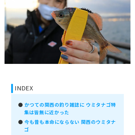
INDEX
●
かつての関西の釣り雑誌に ウミタナゴ特
集は皆無に近かった
●
今も昔も本命にならない 関西のウミタナ
ゴ