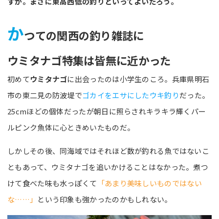
ずか。まさに東高西低の釣りといってよいだろう。
か
つての関西の釣り雑誌に
ウミタナゴ特集は皆無に近かった
初めて
ウミタナゴ
に出会ったのは小学生のころ。兵庫県明石
市の東二見の防波堤で
ゴカイをエサにしたウキ釣り
だった。
25cmほどの個体だったが朝日に照らされキラキラ輝くパー
ルピンク魚体に心ときめいたものだ。
しかしその後、同海域ではそれほど数が釣れる魚ではないこ
ともあって、ウミタナゴを追いかけることはなかった。煮つ
けて食べた味も水っぽくて
「あまり美味しいものではない
な……」
という印象も強かったのかもしれない。