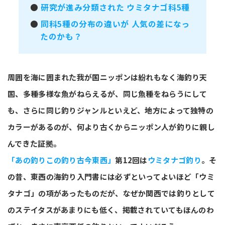
●
研究が進み分類された ウミタナゴ科5種
●
同科5種の分布の違いが 人気の差になっ
たのかも？
周囲を海に囲まれた我が国ニッポンは紛れもなく海釣り天
国、多種多様な魚がねらえるが、同じ魚種をねらうにして
も、さらに同じ釣りジャンルといえど、地方によって独特の
カラーがあるのが、何より古くからニッポン人が釣りに親し
んできた証拠。
「あの釣りこの釣り古今東西」
第12回は
ウミタナゴ釣り
。そ
の昔、東西の海釣り入門書には必ずといってよいほど「ウミ
タナゴ」の項があったものだが、なぜか関西では釣りとして
のステイタスがあまりにも低く、掲載されていてもほんのわ