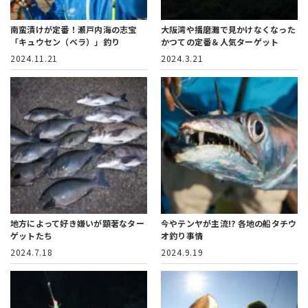
南蛮漬けが定番！
瀬戸内海の志宝
大阪湾や播磨灘で見かけなくなった
「キュウセン（ベラ）」釣り
かつての定番＆人気ターゲット
2024.11.21
2024.3.21
地方によって好き嫌いが顕著なター
今やテンヤが主流!?
各地の船タチウ
ゲットたち
オ釣り事情
2024.7.18
2024.9.19