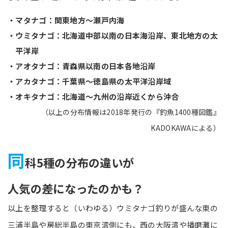
・マタナゴ：関東地方～瀬戸内海
・ウミタナゴ：北海道中部以南の日本海沿岸、東北地方の太
平洋岸
・アオタナゴ：青森県以南の日本各地沿岸
・アカタナゴ：千葉県～徳島県の太平洋沿岸域
・オキタナゴ：北海道～九州の沿岸近くから沖合
（以上の分布情報は2018年発行の『釣魚1400種図鑑』
KADOKAWAによる）
同
科5種の分布の違いが
人気の差になったのかも？
以上を整理すると（いわゆる）ウミタナゴ釣りが盛んな東の
三浦半島や房総半島の東京湾側にも、西の大阪湾や播磨灘に