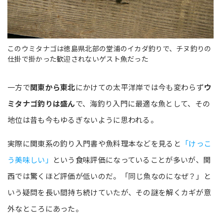
このウミタナゴは徳島県北部の堂浦のイカダ釣りで、チヌ釣りの
仕掛で掛かった歓迎されないゲスト魚だった
一方で
関東から東北
にかけての太平洋岸では今も変わらず
ウ
ミタナゴ釣りは盛ん
で、海釣り入門に最適な魚として、その
地位は昔も今もゆるぎないように思われる。
実際に関東系の釣り入門書や魚料理本などを見ると
「けっこ
う美味しい」
という食味評価になっていることが多いが、関
西では驚くほど評価が低いのだ。「同じ魚なのになぜ？」と
いう疑問を長い間持ち続けていたが、その謎を解くカギが意
外なところにあった。