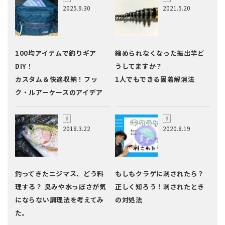
2025.9.30
2021.5.20
100均アイテムで釣りギア
縮められなくなった振出竿ど
DIY！
うしてますか？
カスタム＆快適収納！フッ
1人でもできる固着解消法
ク・ルアーケースのアイデア
2018.3.22
2020.8.19
釣ってきたニジマス、どう料
もしもクラゲに刺されたら？
理する？ 臭みや水っぽさが気
正しく知ろう！刺されたとき
にならない調理法を考えてみ
の対処法
た。