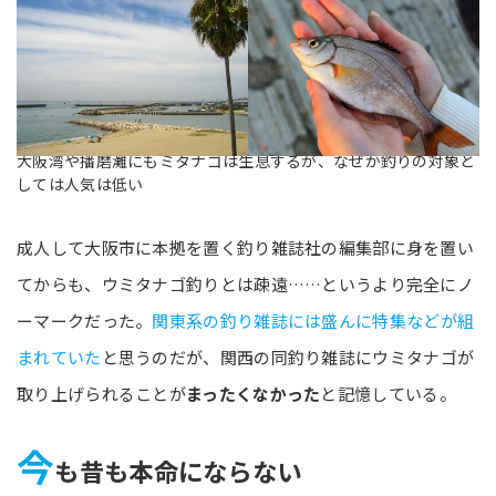
大阪湾や播磨灘にもミタナゴは生息するが、なぜか釣りの対象と
しては人気は低い
成人して大阪市に本拠を置く釣り雑誌社の編集部に身を置い
てからも、ウミタナゴ釣りとは疎遠……というより完全にノ
ーマークだった。
関東系の釣り雑誌には盛んに特集などが組
まれていた
と思うのだが、関西の同釣り雑誌にウミタナゴが
取り上げられることが
まったくなかった
と記憶している。
今
も昔も本命にならない