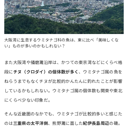
大阪湾に生息するウミタナゴ科の魚は、東に比べ「美味しくな
い」ものが多いのかもしれない？
また大阪湾や播磨灘沿岸は、かつての東京湾などにくらべ格
段に
チヌ（クロダイ）の個体数が多く
、ウミタナゴ属の魚を
ねらうまでもなくチヌが比較的かんたんに釣れたことが影響
しているかもしれない。ウミタナゴ属の個体数も関東や東北
にくらべ少ない印象だ。
そんな近畿圏のなかでも、ウミタナゴが比較的多いと感じた
のは
三重県の太平洋側
、熊野灘に面した
紀伊長島周辺
の磯。