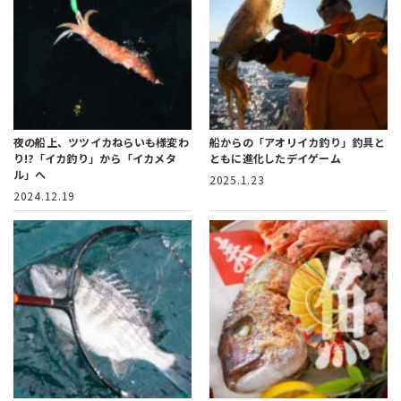
夜の船上、ツツイカねらいも様変わ
船からの「アオリイカ釣り」
釣具と
り!?
「イカ釣り」から「イカメタ
ともに進化したデイゲーム
ル」へ
2025.1.23
2024.12.19