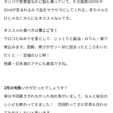
タンパク質豊富なのに脂も乗っていて、その脂質はEPAや
DHAが含まれるので血をサラサラにしてくれる。赤ちゃんだ
けじゃなく大人にもオススメなんです。
オススメの食べ方は
煮こごり！
ウロコとぬめりを落として、じっくりと醤油・みりん・酒で
煮込みます。翌朝、煮汁がゼリー状に固まったところをいた
だくと……至福のひと時！
熱燗・日本酒のアテにも最高ですね。
2月の旬魚
いかがだったでしょうか？
実は今回書ききれなかった旬の魚がいまして、なんと秘伝の
レシピも教わってきました！ 次回釣ってきた写真も合わせ
てお伝えしたいと思います。