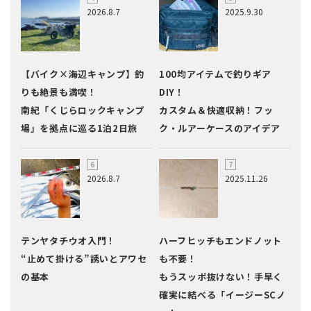
2026.8.7
2025.9.30
【バイク×海辺キャンプ】釣
100均アイテムで釣りギア
りも絶景も満喫！
DIY！
南紀「くじらロックキャンプ
カスタム＆快適収納！フッ
場」を拠点に巡る1泊2日旅
ク・ルアーケースのアイデア
2026.8.7
2025.11.26
テンヤタチウオ入門！
ハーフヒッチもエンドノット
“止めて掛ける”誘いとアワセ
も不要！
の基本
もうスッポ抜けない！手早く
確実に結べる「イージーSCノ