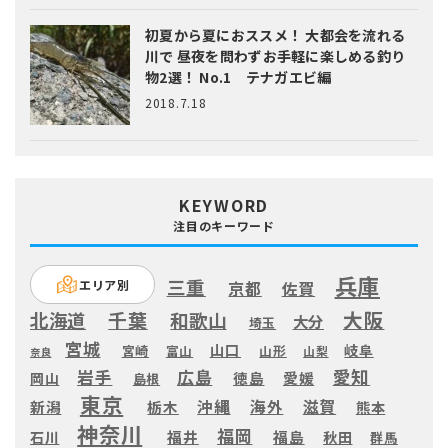
初夏から夏におススメ！ 大都会を流れる
川で 昼夜を問わずお手軽に楽しめる釣り
物2選！ No.1 テナガエビ編
2018.7.18
KEYWORD
注目のキーワード
兵庫
三重
エリア別
京都
佐賀
大阪
千葉
北海道
和歌山
大分
埼玉
宮城
山口
岐阜
宮崎
富山
山形
山梨
奈良
愛知
広島
岩手
徳島
愛媛
岡山
島根
東京
滋賀
沖縄
海外
新潟
栃木
熊本
神奈川
福岡
福井
福島
秋田
石川
群馬