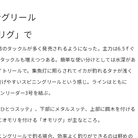
ングリール
リグ」で
のタックルが多く発売されるようになった。主力は6.5ｆぐ
グタックルも増えつつある。簡単な使い分けとしては水深があ
イトリールで。集魚灯に照らされてイカが釣れるタナが浅く
投げやすいスピニングリールという感じ。ラインはともに
ボンリーダー3号を結ぶ。
「ひとつスッテ」、下部にメタルスッテ、上部に餌木を付ける
にオモリを付ける「オモリグ」が主なところ。
ニングリールで釣る場合、効率よく釣りができるのは軽めの