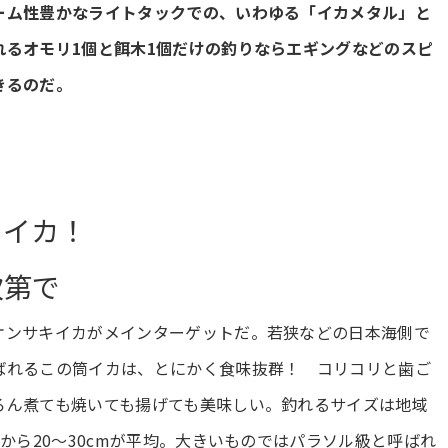
ーム性豊かなライトタックでの、いわゆる「イカメタル」と
れるオモリ1個と餌木1個だけの釣りならエギングなどのスピ
きるのだ。
キイカ！
次第で
ケンサキイカがメインターゲットだ。若狭などの日本海側で
ばれるこの筒イカは、とにかく食味抜群！ コリコリと歯ご
ろん煮ても焼いても揚げても美味しい。釣れるサイズは地域
から20～30cmが平均。大きいものではパラソル級と呼ばれ