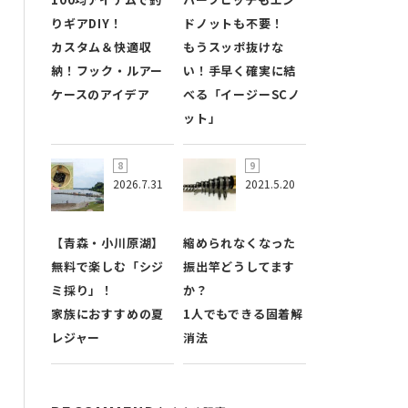
りギアDIY！
ドノットも不要！
カスタム＆快適収
もうスッポ抜けな
納！フック・ルアー
い！手早く確実に結
ケースのアイデア
べる「イージーSCノ
ット」
2026.7.31
2021.5.20
【青森・小川原湖】
縮められなくなった
無料で楽しむ「シジ
振出竿どうしてます
ミ採り」！
か？
家族におすすめの夏
1人でもできる固着解
レジャー
消法