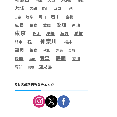
埼玉
奈良
宮城
山口
宮崎
富山
山形
岩手
岐阜
岡山
島根
山梨
愛知
広島
徳島
愛媛
新潟
東京
滋賀
沖縄
海外
栃木
神奈川
福井
熊本
石川
福岡
福島
秋田
茨城
群馬
静岡
青森
長崎
香川
長野
鹿児島
高知
鳥取
SNS
最新情報をチェック