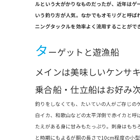
ルという大がかりなものだったが、近年はゲ
いう釣り方が人気。なかでもオモリグと呼ば
ニングタックルを効率よく流用することがで
タ
ーゲットと遊漁船
メインは美味しいケンサ
乗合船・仕立船はお好み
釣りをしなくても、たいていの人がご存じの
白イカ、和歌山などの太平洋側で赤イカと呼
たえがある身に甘みもたっぷり。刺身はもち
と時期にもよるが胴の長さで10cm程度の小型