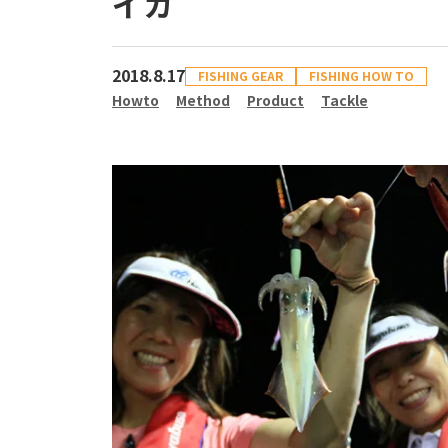
イカ
2018.8.17
FISHING GEAR
FISHING HOW TO
Howto
Method
Product
Tackle