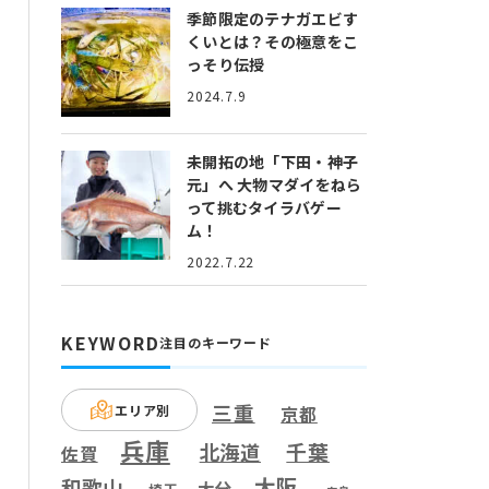
季節限定のテナガエビす
くいとは？
その極意をこ
っそり伝授
2024.7.9
未開拓の地「下田・神子
元」へ
大物マダイをねら
って挑むタイラバゲー
ム！
2022.7.22
KEYWORD
注目のキーワード
三重
エリア別
京都
兵庫
千葉
北海道
佐賀
大阪
和歌山
大分