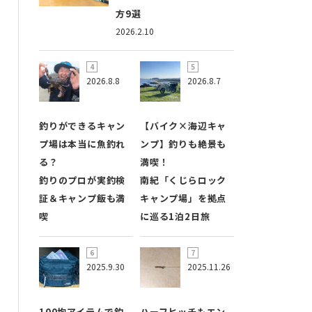
方9選
2026.2.10
2026.8.8
2026.8.7
釣りができるキャン
【バイク×海辺キャ
プ場は本当に魚釣れ
ンプ】釣りも絶景も
る？
満喫！
釣りのプロが実釣検
南紀「くじらロック
証＆キャンプ飯も満
キャンプ場」を拠点
喫
に巡る1泊2日旅
2025.9.30
2025.11.26
100均アイテムで釣
ハーフヒッチもエン