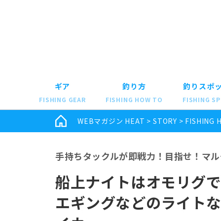
ギア
釣り方
釣りスポ
FISHING GEAR
FISHING HOW TO
FISHING S
WEBマガジン HEAT
>
STORY
>
FISHING 
手持ちタックルが即戦力！目指せ！マルチ
船上ナイトはオモリグ
エギングなどのライトな