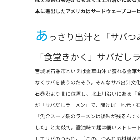
本に進出したアメリカはサードウェーブコーヒ
あ
っさり出汁と「サバつ
「食堂きかく」サバだし
宮城県石巻市といえば金華山沖で獲れる金華
なくサバを使うのだそう。そんなサバ出汁文
石巻港より北に位置し、北上川沿いにある「
が「サバだしラーメン」で、聞けば「地元・
「魚介スープ系のラーメンは後味が残るんで
した」と太鼓判。醤油味で麺は細いストレー
してサバのつみれ。「この、つみれの材料が