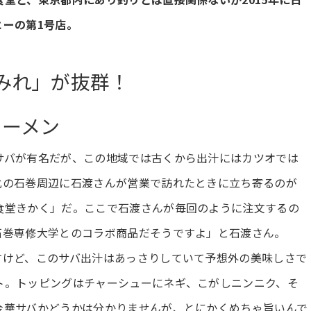
ーの第1号店。
みれ」が抜群！
ラーメン
サバが有名だが、この地域では古くから出汁にはカツオでは
化の石巻周辺に石渡さんが営業で訪れたときに立ち寄るのが
食堂きかく」だ。ここで石渡さんが毎回のように注文するの
石巻専修大学とのコラボ商品だそうですよ」と石渡さん。
すけど、このサバ出汁はあっさりしていて予想外の美味しさで
ト。トッピングはチャーシューにネギ、こがしニンニク、そ
金華サバかどうかは分かりませんが、とにかくめちゃ旨いんで