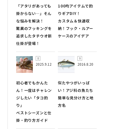
「アタリがあっても
100均アイテムで釣
掛からない…」そん
りギアDIY！
な悩みを解決！
カスタム＆快適収
驚異のフッキングを
納！フック・ルアー
追求したタチウオ新
ケースのアイデア
仕掛が登場！
2025.9.12
2016.8.20
初心者でもかんた
似たやつがいっぱ
ん！一度はチャレン
い！アジ科の魚たち
ジしたい「タコ釣
簡単な見分け方と地
り」
方名
ベストシーズンと仕
掛・釣り方ガイド