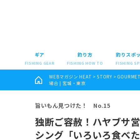
ギア
釣り方
釣りスポ
FISHING GEAR
FISHING HOW TO
FISHING S
WEBマガジン HEAT
>
STORY
>
GOURME
場合 | 宮城・東京
旨いもん見つけた！ No.15
独断ご容赦！ハヤブサ営
シング「いろいろ食べ