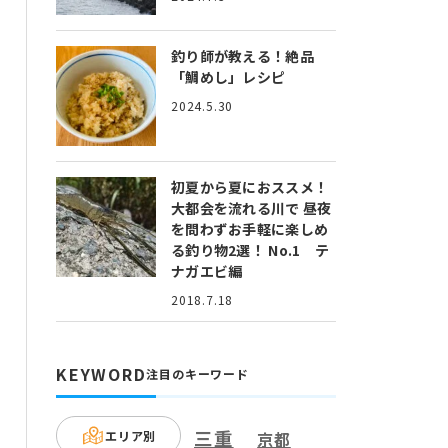
釣り師が教える！絶品
「鯛めし」レシピ
2024.5.30
初夏から夏におススメ！
大都会を流れる川で 昼夜
を問わずお手軽に楽しめ
る釣り物2選！ No.1 テ
ナガエビ編
2018.7.18
KEYWORD
注目のキーワード
三重
エリア別
京都