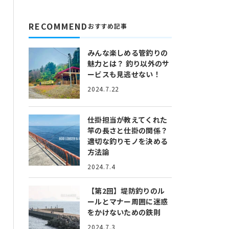
RECOMMEND
おすすめ記事
みんな楽しめる管釣りの
魅力とは？
釣り以外のサ
ービスも見逃せない！
2024.7.22
仕掛担当が教えてくれた
竿の長さと仕掛の関係？
適切な釣りモノを決める
方法論
2024.7.4
【第2回】堤防釣りのル
ールとマナー
周囲に迷惑
をかけないための鉄則
2024.7.3