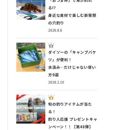
「おつまみ」で魚が釣れ
る!?
身近な食材で楽しむ新発想
の穴釣り
2026.8.6
ダイソーの「キャンプバケ
ツ」が便利！
水汲み…だけじゃない使い
方9選
2026.2.10
旬の釣りアイテムが当た
る！
釣り人応援 プレゼントキャ
ンペーン！！【第48弾】