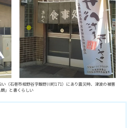
沿い（石巻市相野谷字飯野川町171）にあり震災時、津波の被害
亀鶴」と書くらしい