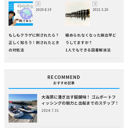
2020.8.19
2021.5.20
もしもクラゲに刺されたら？
縮められなくなった振出竿ど
正しく知ろう！刺されたとき
うしてますか？
の対処法
1人でもできる固着解消法
RECOMMEND
おすすめ記事
大海原に漕ぎ出す醍醐味！
ゴムボートフ
ィッシングの魅力と出船までのステップ！
2024.7.31