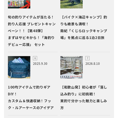
旬の釣りアイテムが当たる！
【バイク×海辺キャンプ】釣
釣り人応援 プレゼントキャン
りも絶景も満喫！
ペーン！！【第48弾】
南紀「くじらロックキャンプ
まずはサビキから！「海釣り
場」を拠点に巡る1泊2日旅
デビュー応援」 セット
2025.9.30
2026.8.10
100均アイテムで釣りギア
【和歌山発】初心者が「落し
DIY！
込み釣り」に初挑戦！
カスタム＆快適収納！フッ
実釣で分かった魅力と楽しみ
ク・ルアーケースのアイデア
方