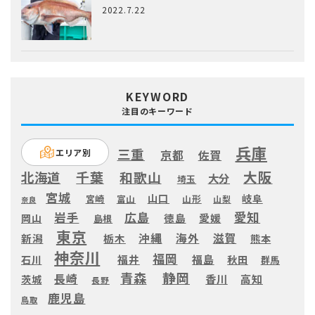
2022.7.22
KEYWORD
注目のキーワード
兵庫
三重
エリア別
京都
佐賀
大阪
千葉
和歌山
北海道
大分
埼玉
宮城
山口
岐阜
宮崎
富山
山形
山梨
奈良
愛知
広島
岩手
徳島
愛媛
岡山
島根
東京
滋賀
沖縄
海外
新潟
栃木
熊本
神奈川
福岡
福井
福島
秋田
石川
群馬
静岡
青森
長崎
高知
香川
茨城
長野
鹿児島
鳥取