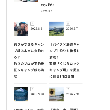
の穴釣り
2026.8.6
2026.8.8
2026.8.7
釣りができるキャン
【バイク×海辺キャ
プ場は本当に魚釣れ
ンプ】釣りも絶景も
る？
満喫！
釣りのプロが実釣検
南紀「くじらロック
証＆キャンプ飯も満
キャンプ場」を拠点
喫
に巡る1泊2日旅
2025.9.30
2026.7.31
100均アイテムで釣
【青森・小川原湖】