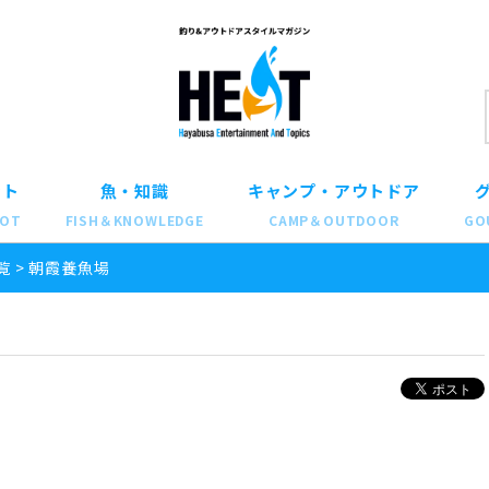
ット
魚・知識
キャンプ・アウトドア
POT
FISH＆KNOWLEDGE
CAMP＆OUTDOOR
GO
覧
>
朝霞養魚場