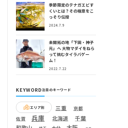
季節限定のテナガエビす
くいとは？
その極意をこ
っそり伝授
2024.7.9
未開拓の地「下田・神子
元」へ
大物マダイをねら
って挑むタイラバゲー
ム！
2022.7.22
KEYWORD
注目のキーワード
三重
エリア別
京都
兵庫
千葉
北海道
佐賀
大阪
和歌山
大分