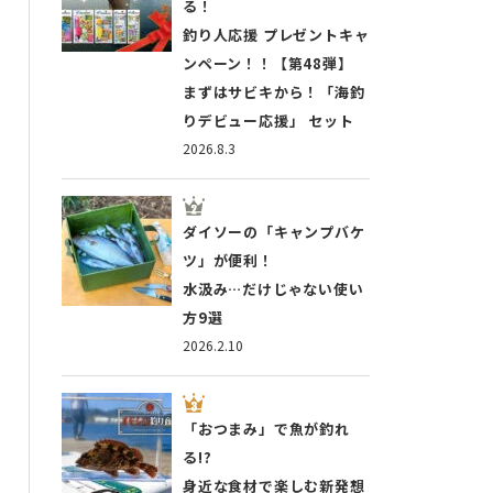
る！
釣り人応援 プレゼントキャ
ンペーン！！【第48弾】
まずはサビキから！「海釣
りデビュー応援」 セット
2026.8.3
ダイソーの「キャンプバケ
ツ」が便利！
水汲み…だけじゃない使い
方9選
2026.2.10
「おつまみ」で魚が釣れ
る!?
身近な食材で楽しむ新発想