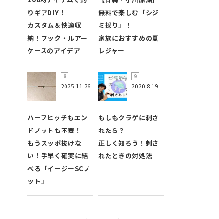
りギアDIY！
無料で楽しむ「シジ
カスタム＆快適収
ミ採り」！
納！フック・ルアー
家族におすすめの夏
ケースのアイデア
レジャー
2025.11.26
2020.8.19
ハーフヒッチもエン
もしもクラゲに刺さ
ドノットも不要！
れたら？
もうスッポ抜けな
正しく知ろう！刺さ
い！手早く確実に結
れたときの対処法
べる「イージーSCノ
ット」