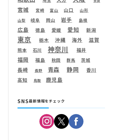
埼玉
奈良
宮城
山口
宮崎
富山
山形
岩手
岐阜
岡山
島根
山梨
愛知
広島
徳島
愛媛
新潟
東京
滋賀
沖縄
海外
栃木
神奈川
福井
熊本
石川
福岡
福島
秋田
茨城
群馬
静岡
青森
長崎
香川
長野
鹿児島
高知
鳥取
SNS
最新情報をチェック