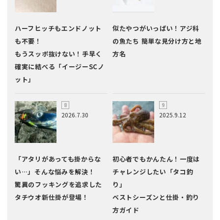
ハーフヒッチもエンドノット
似たやつがいっぱい！アジ科
も不要！
の魚たち 簡単な見分け方と地
もうスッポ抜けない！手早く
方名
確実に結べる「イージーSCノ
ット」
2026.7.30
2025.9.12
「アタリがあっても掛からな
初心者でもかんたん！一度は
い…」そんな悩みを解決！
チャレンジしたい「タコ釣
驚異のフッキングを追求した
り」
タチウオ新仕掛が登場！
ベストシーズンと仕掛・釣り
方ガイド