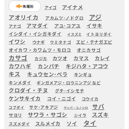
アイナメ
魚種別
アイゴ
アジ
アオリイカ
アカムツ･ノドグロ
アマダイ
イサキ
アユ･コアユ
アナゴ
イシダイ・イシガキダイ
イトヨリダイ
イスズミ
イワシ
エビ・テナガエビ
ウナギ
ウミタナゴ
オイカワ・カワムツ・モロコ
オニカサゴ
カサゴ
カツオ
カマス
カレイ
カジカ
カワハギ
カンパチ
キジハタ・アコウ
キス
キュウセン･ベラ
キンギョ
キンメダイ
ギンガメアジ・ロウニンアジ など
クロダイ・チヌ
グチ･イシモチ
ケンサキイカ
コイ・ニゴイ
コウイカ
サバ
サケ･アキアジ
コブダイ
サッパ・コノシロ
サワラ・サゴシ
スズキ
サヨリ
シイラ
タイ
ソイ
スルメイカ
スズメダイ