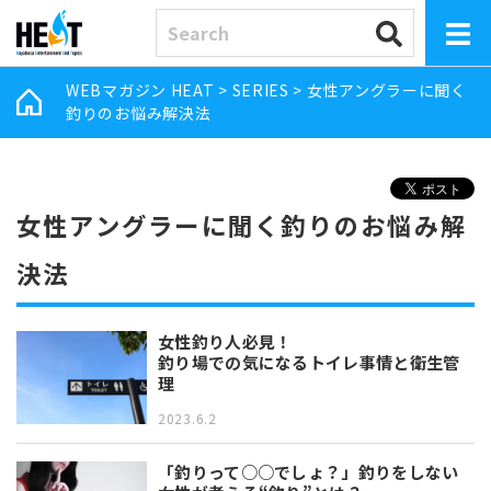
WEBマガジン HEAT
>
SERIES
>
女性アングラーに聞く
釣りのお悩み解決法
女性アングラーに聞く釣りのお悩み解
決法
女性釣り人必見！
釣り場での気になるトイレ事情と衛生管
理
2023.6.2
「釣りって○○でしょ？」釣りをしない