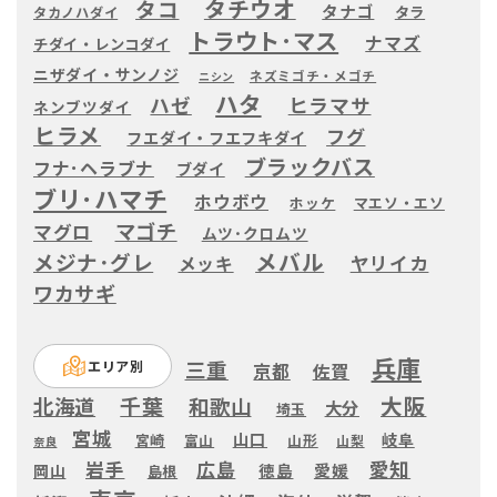
タチウオ
タコ
タナゴ
タラ
タカノハダイ
トラウト･マス
ナマズ
チダイ・レンコダイ
ニザダイ・サンノジ
ネズミゴチ・メゴチ
ニシン
ハタ
ヒラマサ
ハゼ
ネンブツダイ
ヒラメ
フグ
フエダイ・フエフキダイ
ブラックバス
フナ･ヘラブナ
ブダイ
ブリ･ハマチ
ホウボウ
ホッケ
マエソ・エソ
マゴチ
マグロ
ムツ･クロムツ
メバル
メジナ･グレ
ヤリイカ
メッキ
ワカサギ
兵庫
三重
エリア別
京都
佐賀
大阪
千葉
北海道
和歌山
大分
埼玉
宮城
山口
岐阜
宮崎
富山
山形
山梨
奈良
愛知
広島
岩手
徳島
愛媛
岡山
島根