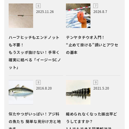
2025.11.26
2026.8.7
ハーフヒッチもエンドノット
テンヤタチウオ入門！
も不要！
“止めて掛ける”誘いとアワセ
もうスッポ抜けない！手早く
の基本
確実に結べる「イージーSCノ
ット」
2016.8.20
2021.5.20
似たやつがいっぱい！アジ科
縮められなくなった振出竿ど
の魚たち 簡単な見分け方と地
うしてますか？
方名
1人でもできる固着解消法