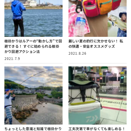
根掛かりはルアーの“動かし方”で回
厳しい夏の釣行に欠かせない！
私
避できる！
すぐに始められる根掛
の快適・安全オススメグッズ
かり回避アクション法
2021.8.26
2021.7.9
ちょっとした意識と知識で根掛かり
工夫次第で車がなくても楽しめる！