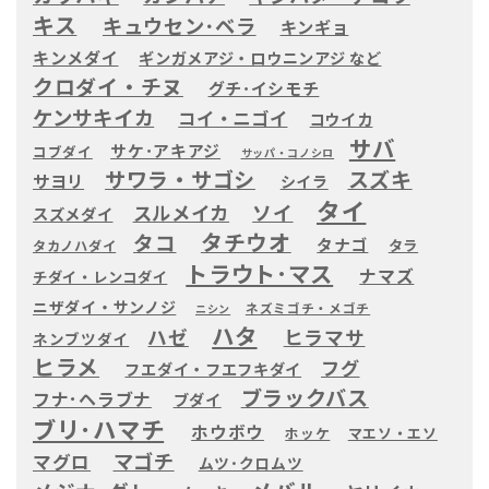
キス
キュウセン･ベラ
キンギョ
キンメダイ
ギンガメアジ・ロウニンアジ など
クロダイ・チヌ
グチ･イシモチ
ケンサキイカ
コイ・ニゴイ
コウイカ
サバ
サケ･アキアジ
コブダイ
サッパ・コノシロ
サワラ・サゴシ
スズキ
サヨリ
シイラ
タイ
ソイ
スルメイカ
スズメダイ
タチウオ
タコ
タナゴ
タラ
タカノハダイ
トラウト･マス
ナマズ
チダイ・レンコダイ
ニザダイ・サンノジ
ネズミゴチ・メゴチ
ニシン
ハタ
ヒラマサ
ハゼ
ネンブツダイ
ヒラメ
フグ
フエダイ・フエフキダイ
ブラックバス
フナ･ヘラブナ
ブダイ
ブリ･ハマチ
ホウボウ
ホッケ
マエソ・エソ
マゴチ
マグロ
ムツ･クロムツ