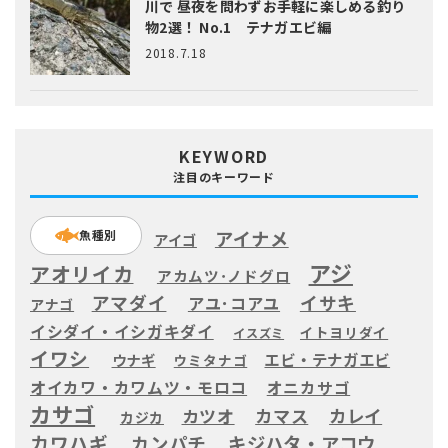
川で 昼夜を問わずお手軽に楽しめる釣り
物2選！ No.1 テナガエビ編
2018.7.18
KEYWORD
注目のキーワード
アイナメ
魚種別
アイゴ
アジ
アオリイカ
アカムツ･ノドグロ
アマダイ
イサキ
アユ･コアユ
アナゴ
イシダイ・イシガキダイ
イトヨリダイ
イスズミ
イワシ
エビ・テナガエビ
ウナギ
ウミタナゴ
オイカワ・カワムツ・モロコ
オニカサゴ
カサゴ
カツオ
カマス
カレイ
カジカ
カワハギ
カンパチ
キジハタ・アコウ