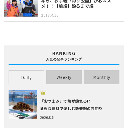
なら、お手軽「釣り公園」がおスス
メ！！【前編】釣るまで編
2018.4.19
RANKING
人気の記事ランキング
Weekly
Monthly
Daily
「おつまみ」で魚が釣れる!?
身近な食材で楽しむ新発想の穴釣り
2026.8.6