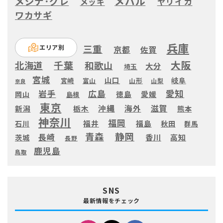
メバル
メジナ･グレ
ヤリイカ
メッキ
ワカサギ
兵庫
三重
エリア別
京都
佐賀
大阪
千葉
北海道
和歌山
大分
埼玉
宮城
山口
岐阜
宮崎
富山
山形
山梨
奈良
愛知
広島
岩手
徳島
愛媛
岡山
島根
東京
滋賀
沖縄
海外
新潟
栃木
熊本
神奈川
福岡
福井
福島
秋田
石川
群馬
静岡
青森
長崎
高知
香川
茨城
長野
鹿児島
鳥取
SNS
最新情報をチェック