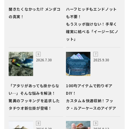
聞きたくなかった!? メンダコ
ハーフヒッチもエンドノット
の真実！
も不要！
もうスッポ抜けない！手早く
確実に結べる「イージーSCノ
ット」
2026.7.30
2025.9.30
「アタリがあっても掛からな
100均アイテムで釣りギア
い…」そんな悩みを解決！
DIY！
驚異のフッキングを追求した
カスタム＆快適収納！フッ
タチウオ新仕掛が登場！
ク・ルアーケースのアイデア
2016.8.20
2025.9.12