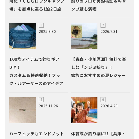
南紀「くじらロックキャンプ
釣りのプロが実釣検証＆キャ
場」を拠点に巡る1泊2日旅
ンプ飯も満喫
2025.9.30
2026.7.31
100均アイテムで釣りギア
【青森・小川原湖】無料で楽
DIY！
しむ「シジミ採り」！
カスタム＆快適収納！フッ
家族におすすめの夏レジャー
ク・ルアーケースのアイデア
2025.11.26
2026.4.29
ハーフヒッチもエンドノット
体育館が釣り堀に!?【兵庫・