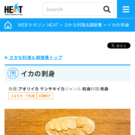
WEBマガジン HEAT
>
さかな料理&調理集
>
イカの刺身
さかな料理＆調理集トップ
イカの刺身
魚種:
アオリイカ
ケンサキイカ
ジャンル:
和食
料理:
刺身
さばき方・下処理
料理紹介