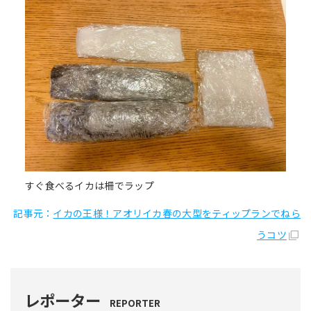
すぐ食べるイカは柵でラップ
記事元：
イカの王様！アオリイカ春の大型をティップランでねら
うコツ
レポーター
REPORTER