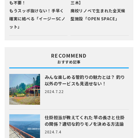
も不要！
三木】
もうスッポ抜けない！手早く
廃校リノベで生まれた全天候
確実に結べる「イージーSCノ
型施設「OPEN SPACE」
ット」
RECOMMEND
おすすめ記事
みんな楽しめる管釣りの魅力とは？
釣り
以外のサービスも見逃せない！
2024.7.22
仕掛担当が教えてくれた
竿の長さと仕掛
の関係？適切な釣りモノを決める方法論
2024.7.4