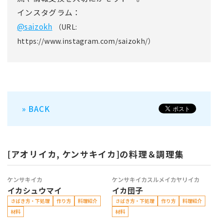
インスタグラム：
@saizokh
（URL:
https://www.instagram.com/saizokh/）
» BACK
[アオリイカ, ケンサキイカ]の料理＆調理集
ケンサキイカ
ケンサキイカ
スルメイカ
ヤリイカ
イカシュウマイ
イカ団子
さばき方・下処理
作り方
料理紹介
さばき方・下処理
作り方
料理紹介
材料
材料