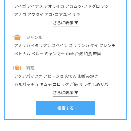
アイゴ
アイナメ
アオリイカ
アカムツ･ノドグロ
アジ
アナゴ
アマダイ
アユ･コアユ
イサキ
イシダイ・イシガキダイ
さらに表示 ▼
イスズミ
イトヨリダイ
イワシ
ウナギ
ウミタナゴ
エビ・テナガエビ
ジャンル
オイカワ・カワムツ・モロコ
オニカサゴ
カサゴ
カジカ
アメリカ
イタリアン
スペイン
スリランカ
タイ
フレンチ
カツオ
カマス
カレイ
カワハギ
カンパチ
ベトナム
ペルー
ミャンマー
中華
台湾
和食
韓国
キジハタ・アコウ
キス
キュウセン･ベラ
ギンガメアジ・ロウニンアジ など
キンギョ
キンメダイ
料理
グチ･イシモチ
クロダイ・チヌ
ケンサキイカ
アクアパッツァ
アヒージョ
おでん
お好み焼き
コイ・ニゴイ
コウイカ
コブダイ
サケ･アキアジ
カルパッチョ
キムチ
コロッケ
ご飯
サラダ
しめサバ
サッパ・コノシロ
サバ
サヨリ
サワラ・サゴシ
シイラ
しゃぶしゃぶ
そうめん
さらに表示 ▼
ソテー
タコ焼き
チヂミ
スズキ
スズメダイ
スルメイカ
ソイ
その他
タイ
チャーハン
パスタ
ホイル焼き
マリネ
みりん干し
タカノハダイ
タコ
タチウオ
タナゴ
タラ
検索する
ムニエル
串物
丼
出汁
刺身
南蛮漬け
和え物
塩焼き
塩辛
チダイ・レンコダイ
トラウト･マス
ナマズ
寿司
干物
揚げ物
昆布締め
春巻き
汁物
漬け料理
ニザダイ・サンノジ
ニシン
ネズミゴチ・メゴチ
炊き込みご飯
炒め物
焼き物
照り焼き
煮付け・煮物
ネンブツダイ
ハゼ
ハタ
ヒラマサ
ヒラメ