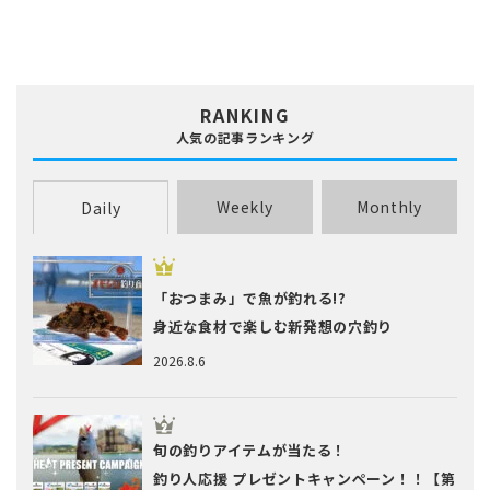
煮込み料理
燻製
茹で料理
蒸し料理
酢締め
鍋
麺類
フエダイ・フエフキダイ
フグ
ブダイ
フナ･ヘラブナ
ブラックバス
ブリ･ハマチ
ホウボウ
ホッケ
マエソ・エソ
マグロ
マゴチ
ムツ･クロムツ
メジナ･グレ
メッキ
メバル
RANKING
ヤリイカ
ワカサギ
人気の記事ランキング
Weekly
Monthly
Daily
「おつまみ」で魚が釣れる!?
身近な食材で楽しむ新発想の穴釣り
2026.8.6
旬の釣りアイテムが当たる！
釣り人応援 プレゼントキャンペーン！！【第