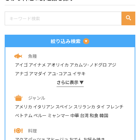
絞り込み検索
魚種
アイゴ
アイナメ
アオリイカ
アカムツ･ノドグロ
アジ
アナゴ
アマダイ
アユ･コアユ
イサキ
イシダイ・イシガキダイ
さらに表示 ▼
イスズミ
イトヨリダイ
イワシ
ウナギ
ウミタナゴ
エビ・テナガエビ
ジャンル
オイカワ・カワムツ・モロコ
オニカサゴ
カサゴ
カジカ
アメリカ
イタリアン
スペイン
スリランカ
タイ
フレンチ
カツオ
カマス
カレイ
カワハギ
カンパチ
ベトナム
ペルー
ミャンマー
中華
台湾
和食
韓国
キジハタ・アコウ
キス
キュウセン･ベラ
ギンガメアジ・ロウニンアジ など
キンギョ
キンメダイ
料理
グチ･イシモチ
クロダイ・チヌ
ケンサキイカ
アクアパッツァ
アヒージョ
おでん
お好み焼き