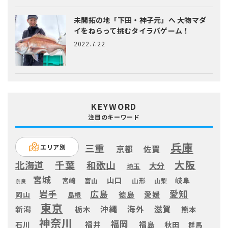
未開拓の地「下田・神子元」へ
大物マダ
イをねらって挑むタイラバゲーム！
2022.7.22
KEYWORD
注目のキーワード
兵庫
三重
エリア別
京都
佐賀
大阪
千葉
北海道
和歌山
大分
埼玉
宮城
山口
岐阜
宮崎
富山
山形
山梨
奈良
愛知
広島
岩手
徳島
愛媛
岡山
島根
東京
滋賀
沖縄
海外
新潟
栃木
熊本
神奈川
福岡
福井
福島
秋田
石川
群馬