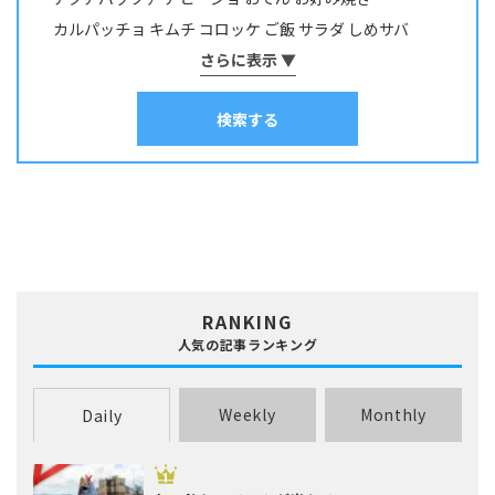
コイ・ニゴイ
コウイカ
コブダイ
サケ･アキアジ
カルパッチョ
キムチ
コロッケ
ご飯
サラダ
しめサバ
サッパ・コノシロ
サバ
サヨリ
サワラ・サゴシ
シイラ
しゃぶしゃぶ
そうめん
さらに表示 ▼
ソテー
タコ焼き
チヂミ
スズキ
スズメダイ
スルメイカ
ソイ
その他
タイ
チャーハン
パスタ
ホイル焼き
マリネ
みりん干し
タカノハダイ
タコ
タチウオ
タナゴ
タラ
検索する
ムニエル
串物
丼
出汁
刺身
南蛮漬け
和え物
塩焼き
塩辛
チダイ・レンコダイ
トラウト･マス
ナマズ
寿司
干物
揚げ物
昆布締め
春巻き
汁物
漬け料理
ニザダイ・サンノジ
ニシン
ネズミゴチ・メゴチ
炊き込みご飯
炒め物
焼き物
照り焼き
煮付け・煮物
ネンブツダイ
ハゼ
ハタ
ヒラマサ
ヒラメ
煮込み料理
燻製
茹で料理
蒸し料理
酢締め
鍋
麺類
フエダイ・フエフキダイ
フグ
ブダイ
フナ･ヘラブナ
ブラックバス
ブリ･ハマチ
ホウボウ
ホッケ
マエソ・エソ
マグロ
マゴチ
ムツ･クロムツ
メジナ･グレ
メッキ
メバル
RANKING
ヤリイカ
ワカサギ
人気の記事ランキング
Weekly
Monthly
Daily