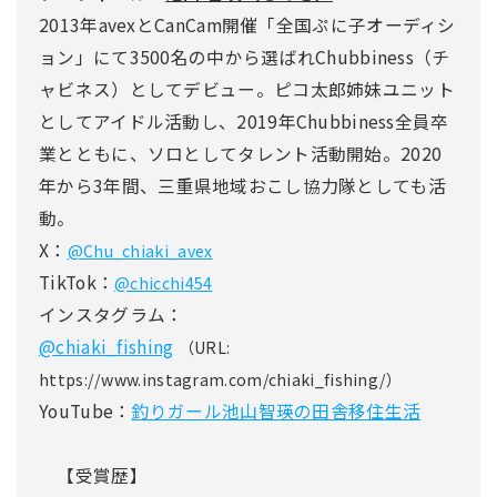
2013年avexとCanCam開催「全国ぷに子オーディシ
ョン」にて3500名の中から選ばれChubbiness（チ
ャビネス）としてデビュー。ピコ太郎姉妹ユニット
としてアイドル活動し、2019年Chubbiness全員卒
業とともに、ソロとしてタレント活動開始。2020
年から3年間、三重県地域おこし協力隊としても活
動。
X：
@Chu_chiaki_avex
TikTok：
@chicchi454
インスタグラム：
@chiaki_fishing
（URL:
https://www.instagram.com/chiaki_fishing/）
YouTube：
釣りガール池山智瑛の田舎移住生活
【受賞歴】