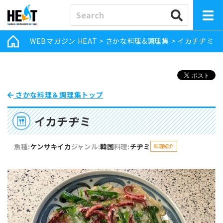
WEBマガジン HEAT
>
さかな料理&調理集
>
イカチヂミ
さかな料理＆調理集トップ
イカチヂミ
魚種:
ケンサキイカ
ジャンル:
韓国
料理:
チヂミ
料理紹介