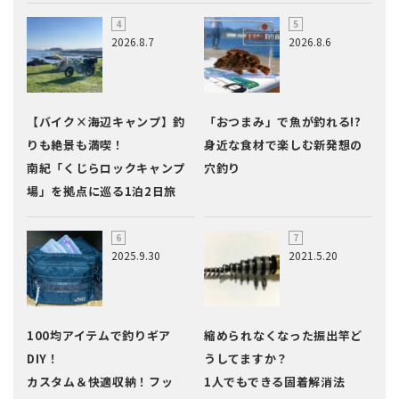
2026.8.7
2026.8.6
【バイク×海辺キャンプ】釣
「おつまみ」で魚が釣れる!?
りも絶景も満喫！
身近な食材で楽しむ新発想の
南紀「くじらロックキャンプ
穴釣り
場」を拠点に巡る1泊2日旅
2025.9.30
2021.5.20
100均アイテムで釣りギア
縮められなくなった振出竿ど
DIY！
うしてますか？
カスタム＆快適収納！フッ
1人でもできる固着解消法