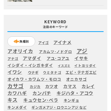
KEYWORD
注目のキーワード
アイナメ
魚種別
アイゴ
アジ
アオリイカ
アカムツ･ノドグロ
アマダイ
イサキ
アユ･コアユ
アナゴ
イシダイ・イシガキダイ
イトヨリダイ
イスズミ
イワシ
エビ・テナガエビ
ウナギ
ウミタナゴ
オイカワ・カワムツ・モロコ
オニカサゴ
カサゴ
カツオ
カマス
カレイ
カジカ
カワハギ
カンパチ
キジハタ・アコウ
キス
キュウセン･ベラ
キンギョ
キンメダイ
ギンガメアジ・ロウニンアジ など