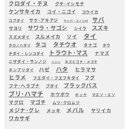
クロダイ・チヌ
グチ･イシモチ
ケンサキイカ
コイ・ニゴイ
コウイカ
サバ
サケ･アキアジ
コブダイ
サッパ・コノシロ
サワラ・サゴシ
スズキ
サヨリ
シイラ
タイ
ソイ
スルメイカ
スズメダイ
タチウオ
タコ
タナゴ
タラ
タカノハダイ
トラウト･マス
ナマズ
チダイ・レンコダイ
ニザダイ・サンノジ
ネズミゴチ・メゴチ
ニシン
ハタ
ヒラマサ
ハゼ
ネンブツダイ
ヒラメ
フグ
フエダイ・フエフキダイ
ブラックバス
フナ･ヘラブナ
ブダイ
ブリ･ハマチ
ホウボウ
ホッケ
マエソ・エソ
マゴチ
マグロ
ムツ･クロムツ
メバル
メジナ･グレ
ヤリイカ
メッキ
ワカサギ