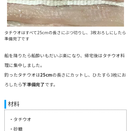
タチウオはすべて25cmの長さにぶつ切りし、3枚おろしにしたら
準備完了です
船を降りたら船酔いもだいぶ楽になり、帰宅後はタチウオ料
理に集中しました。
釣ったタチウオは
25cm
の長さにカットし、ひたすら3枚にお
ろしたら
下準備完了
です。
材料
・タチウオ
・砂糖