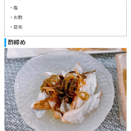
・塩
・お酢
・昆布
酢締め