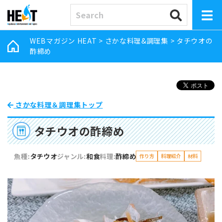
WEBマガジン HEAT
>
さかな料理&調理集
>
タチウオの
酢締め
さかな料理＆調理集トップ
タチウオの酢締め
魚種:
タチウオ
ジャンル:
和食
料理:
酢締め
作り方
料理紹介
材料