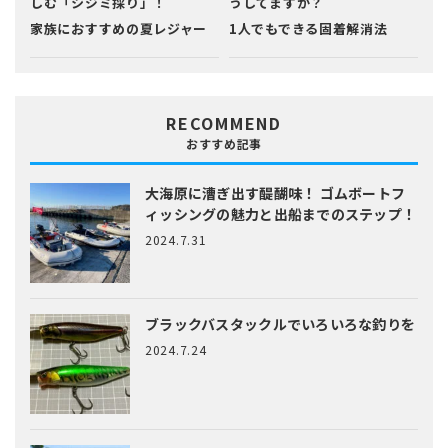
しむ「シジミ採り」！
うしてますか？
家族におすすめの夏レジャー
1人でもできる固着解消法
RECOMMEND
おすすめ記事
大海原に漕ぎ出す醍醐味！
ゴムボートフ
ィッシングの魅力と出船までのステップ！
2024.7.31
ブラックバスタックルでいろいろな釣りを
2024.7.24