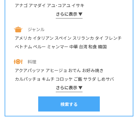
アナゴ
アマダイ
アユ･コアユ
イサキ
イシダイ・イシガキダイ
さらに表示 ▼
イスズミ
イトヨリダイ
イワシ
ウナギ
ウミタナゴ
エビ・テナガエビ
ジャンル
オイカワ・カワムツ・モロコ
オニカサゴ
カサゴ
カジカ
アメリカ
イタリアン
スペイン
スリランカ
タイ
フレンチ
カツオ
カマス
カレイ
カワハギ
カンパチ
ベトナム
ペルー
ミャンマー
中華
台湾
和食
韓国
キジハタ・アコウ
キス
キュウセン･ベラ
ギンガメアジ・ロウニンアジ など
キンギョ
キンメダイ
料理
グチ･イシモチ
クロダイ・チヌ
ケンサキイカ
アクアパッツァ
アヒージョ
おでん
お好み焼き
コイ・ニゴイ
コウイカ
コブダイ
サケ･アキアジ
カルパッチョ
キムチ
コロッケ
ご飯
サラダ
しめサバ
サッパ・コノシロ
サバ
サヨリ
サワラ・サゴシ
シイラ
しゃぶしゃぶ
そうめん
さらに表示 ▼
ソテー
タコ焼き
チヂミ
スズキ
スズメダイ
スルメイカ
ソイ
その他
タイ
チャーハン
パスタ
ホイル焼き
マリネ
みりん干し
タカノハダイ
タコ
タチウオ
タナゴ
タラ
検索する
ムニエル
串物
丼
出汁
刺身
南蛮漬け
和え物
塩焼き
塩辛
チダイ・レンコダイ
トラウト･マス
ナマズ
寿司
干物
揚げ物
昆布締め
春巻き
汁物
漬け料理
ニザダイ・サンノジ
ニシン
ネズミゴチ・メゴチ
炊き込みご飯
炒め物
焼き物
照り焼き
煮付け・煮物
ネンブツダイ
ハゼ
ハタ
ヒラマサ
ヒラメ
煮込み料理
燻製
茹で料理
蒸し料理
酢締め
鍋
麺類
フエダイ・フエフキダイ
フグ
ブダイ
フナ･ヘラブナ