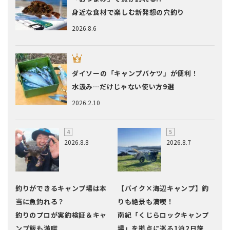
身近な食材で楽しむ新発想の穴釣り
2026.8.6
ダイソーの「キャンプバケツ」が便利！
水汲み…だけじゃない使い方9選
2026.2.10
2026.8.8
2026.8.7
釣りができるキャンプ場は本
【バイク×海辺キャンプ】釣
当に魚釣れる？
りも絶景も満喫！
釣りのプロが実釣検証＆キャ
南紀「くじらロックキャンプ
ンプ飯も満喫
場」を拠点に巡る1泊2日旅