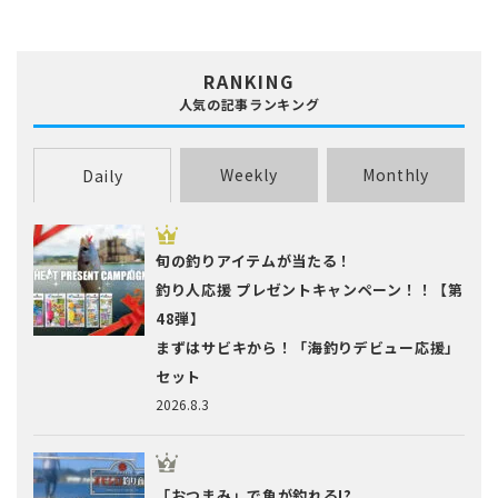
ブラックバス
ブリ･ハマチ
ホウボウ
ホッケ
マエソ・エソ
マグロ
マゴチ
ムツ･クロムツ
メジナ･グレ
メッキ
メバル
RANKING
ヤリイカ
ワカサギ
人気の記事ランキング
Weekly
Monthly
Daily
旬の釣りアイテムが当たる！
釣り人応援 プレゼントキャンペーン！！【第
48弾】
まずはサビキから！「海釣りデビュー応援」
セット
2026.8.3
「おつまみ」で魚が釣れる!?