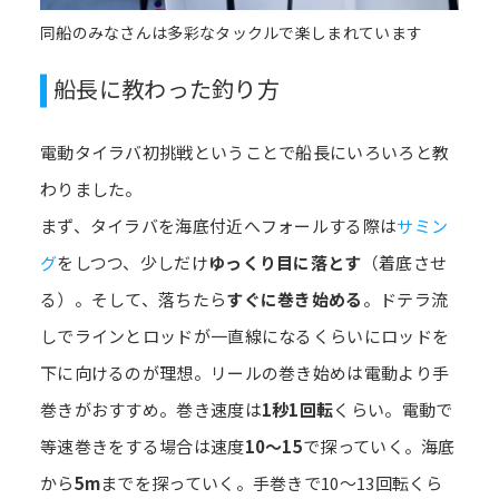
同船のみなさんは多彩なタックルで楽しまれています
船長に教わった釣り方
電動タイラバ初挑戦ということで船長にいろいろと教
わりました。
まず、タイラバを海底付近へフォールする際は
サミン
グ
をしつつ、少しだけ
ゆっくり目に落とす
（着底させ
る）。そして、落ちたら
すぐに巻き始める
。ドテラ流
しでラインとロッドが一直線になるくらいにロッドを
下に向けるのが理想。リールの巻き始めは電動より手
巻きがおすすめ。巻き速度は
1秒1回転
くらい。電動で
等速巻きをする場合は速度
10～15
で探っていく。海底
から
5m
までを探っていく。手巻きで10～13回転くら