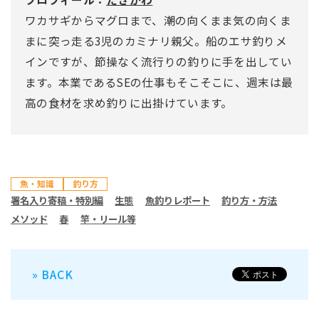
ワカサギからマグロまで、潮の向くまま気の向くま
まに突っ走る3児のカミナリ親父。船のエサ釣りメ
インですが、節操なく流行りの釣りに手を出してい
ます。本業であるSEの仕事もそこそこに、週末は最
高の食材を求め釣りに出掛けています。
魚・知識
釣り方
署名入り寄稿・特別編
生態
魚釣りレポート
釣り方・方法
メソッド
春
竿・リール等
» BACK