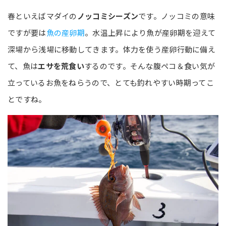
春といえばマダイの
ノッコミシーズン
です。ノッコミの意味
ですが要は
魚の産卵期
。水温上昇により魚が産卵期を迎えて
深場から浅場に移動してきます。体力を使う産卵行動に備え
て、魚は
エサを荒食い
するのです。そんな腹ペコ＆食い気が
立っているお魚をねらうので、とても釣れやすい時期ってこ
とですね。