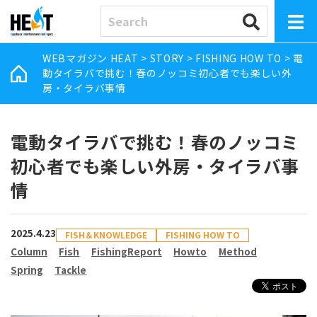
WEBマガジン HEAT
>
STORY
>
FISHING HOW TO
>
電
動タイラバで挑む！春のノッコミ初心者でも楽しい外
房・タイラバ事情
電動タイラバで挑む！春のノッコミ
初心者でも楽しい外房・タイラバ事
情
2025.4.23
FISH＆KNOWLEDGE
FISHING HOW TO
Column
Fish
FishingReport
Howto
Method
Spring
Tackle