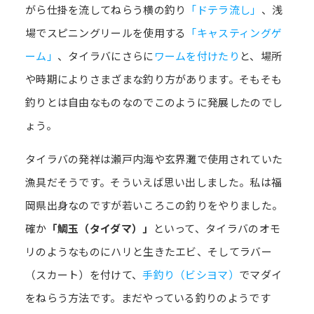
がら仕掛を流してねらう横の釣り
「ドテラ流し」
、浅
場でスピニングリールを使用する
「キャスティングゲ
ーム」
、タイラバにさらに
ワームを付けたり
と、場所
や時期によりさまざまな釣り方があります。そもそも
釣りとは自由なものなのでこのように発展したのでし
ょう。
タイラバの発祥は瀬戸内海や玄界灘で使用されていた
漁具だそうです。そういえば思い出しました。私は福
岡県出身なのですが若いころこの釣りをやりました。
確か
「鯛玉（タイダマ）」
といって、タイラバのオモ
リのようなものにハリと生きたエビ、そしてラバー
（スカート）を付けて、
手釣り（ビシヨマ）
でマダイ
をねらう方法です。まだやっている釣りのようです