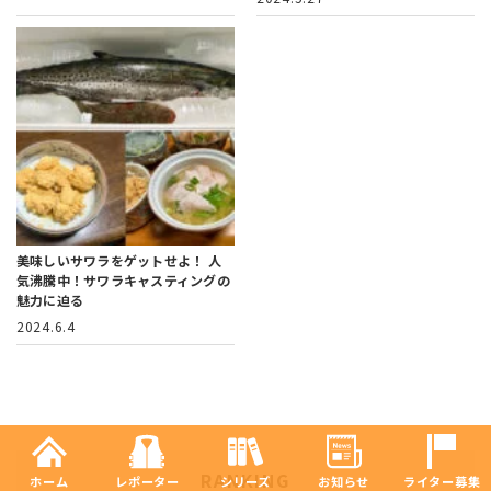
美味しいサワラをゲットせよ！
人
気沸騰中！サワラキャスティングの
魅力に迫る
2024.6.4
RANKING
ホーム
レポーター
シリーズ
お知らせ
ライター募集