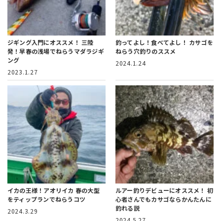
ジギング入門にオススメ！
三陸
釣ってよし！食べてよし！
カサゴを
発！早春の浅場でねらうマダラジギ
ねらう穴釣りのススメ
ング
2024.1.24
2023.1.27
イカの王様！アオリイカ
春の大型
ルアー釣りデビューにオススメ！
初
をティップランでねらうコツ
心者さんでもカサゴならかんたんに
釣れる説
2024.3.29
2024.5.27