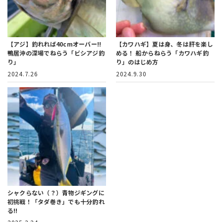
【アジ】釣れれば40cmオーバー!!
【カワハギ】夏は身、冬は肝を楽し
鴨居沖の深場でねらう「ビシアジ釣
める！
船からねらう「カワハギ釣
り」
り」のはじめ方
2024.7.26
2024.9.30
シャクらない（？）青物ジギングに
初挑戦！
「タダ巻き」でも十分釣れ
る!!