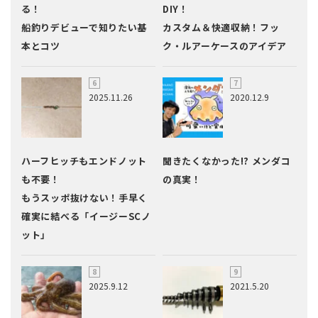
る！
DIY！
船釣りデビューで知りたい基
カスタム＆快適収納！フッ
本とコツ
ク・ルアーケースのアイデア
2025.11.26
2020.12.9
ハーフヒッチもエンドノット
聞きたくなかった!? メンダコ
も不要！
の真実！
もうスッポ抜けない！手早く
確実に結べる「イージーSCノ
ット」
2025.9.12
2021.5.20