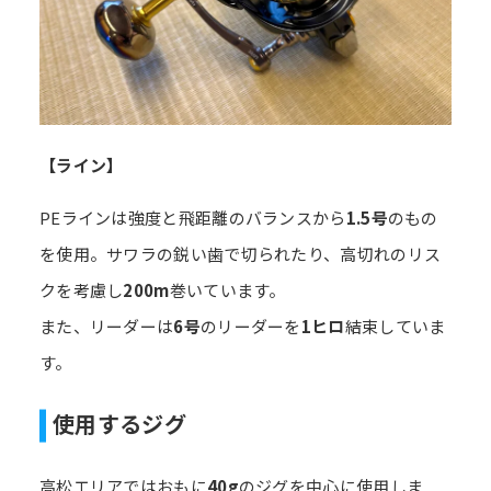
【ライン】
PEラインは強度と飛距離のバランスから
1.5号
のもの
を使用。サワラの鋭い歯で切られたり、高切れのリス
クを考慮し
200m
巻いています。
また、リーダーは
6号
のリーダーを
1ヒロ
結束していま
す。
使用するジグ
高松エリアではおもに
40g
のジグを中心に使用しま