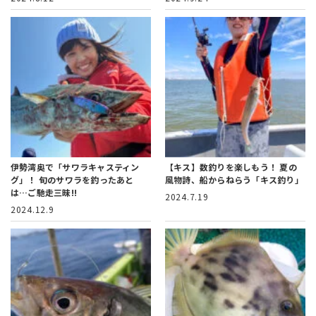
伊勢湾奥で「サワラキャスティン
【キス】数釣りを楽しもう！
夏の
グ」！
旬のサワラを釣ったあと
風物詩、船からねらう「キス釣り」
は…ご馳走三昧!!
2024.7.19
2024.12.9