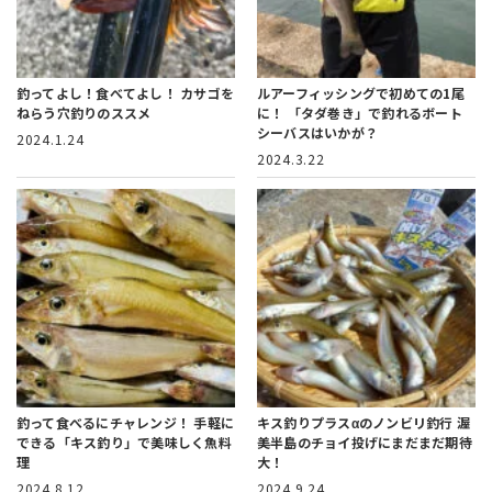
釣ってよし！食べてよし！
カサゴを
ルアーフィッシングで初めての1尾
ねらう穴釣りのススメ
に！
「タダ巻き」で釣れるボート
シーバスはいかが？
2024.1.24
2024.3.22
釣って食べるにチャレンジ！
手軽に
キス釣りプラスαのノンビリ釣行
渥
できる「キス釣り」で美味しく魚料
美半島のチョイ投げにまだまだ期待
理
大！
2024.8.12
2024.9.24