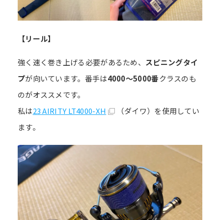
【リール】
強く速く巻き上げる必要があるため、
スピニングタイ
プ
が向いています。番手は
4000～5000番
クラスのも
のがオススメです。
私は
23 AIRITY LT4000-XH
（ダイワ）を使用してい
ます。