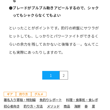
る
●ブレードがブルブル動きアピールするので、シャク
ってもシャクらなくてもよい
といったことがポイントです。釣行の終盤にサワラが
ヒットしても、しっかりとパワーファイトができるく
らいの余力を残しておかないと後悔する…。なんてこ
とも実際にあったりしますので。
1
2
ギア
釣り方
グルメ
署名入り寄稿・特別編
魚釣りレポート
料理・食事処・食レポ
初心者向き
釣り方・方法
メソッド
商品
海鮮
春
夏