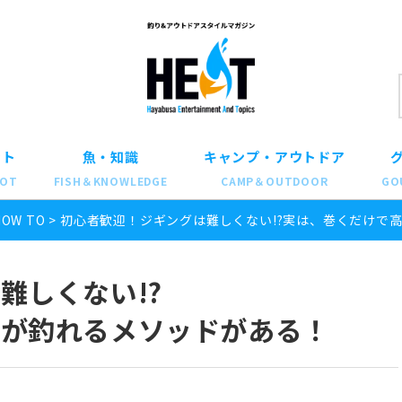
ット
魚・知識
キャンプ・アウトドア
POT
FISH＆KNOWLEDGE
CAMP＆OUTDOOR
GO
HOW TO
>
初心者歓迎！ジギングは難しくない!?実は、巻くだけで
難しくない!?
魚が釣れるメソッドがある！