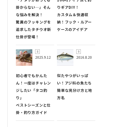
掛からない…」そん
りギアDIY！
な悩みを解決！
カスタム＆快適収
驚異のフッキングを
納！フック・ルアー
追求したタチウオ新
ケースのアイデア
仕掛が登場！
2025.9.12
2016.8.20
初心者でもかんた
似たやつがいっぱ
ん！一度はチャレン
い！アジ科の魚たち
ジしたい「タコ釣
簡単な見分け方と地
り」
方名
ベストシーズンと仕
掛・釣り方ガイド