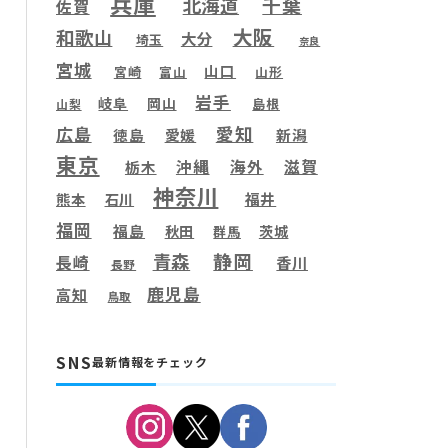
兵庫
千葉
北海道
佐賀
大阪
和歌山
大分
埼玉
奈良
宮城
山口
宮崎
富山
山形
岩手
岐阜
岡山
島根
山梨
愛知
広島
徳島
愛媛
新潟
東京
滋賀
沖縄
海外
栃木
神奈川
福井
熊本
石川
福岡
福島
秋田
茨城
群馬
静岡
青森
長崎
香川
長野
鹿児島
高知
鳥取
SNS
最新情報をチェック