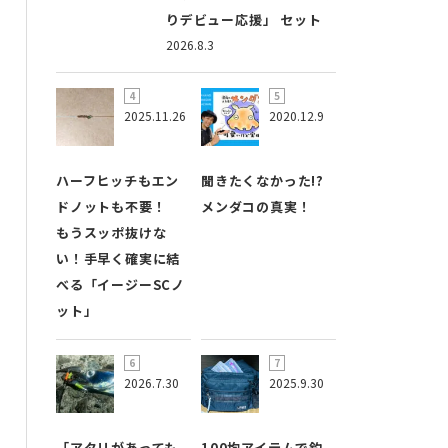
りデビュー応援」 セット
2026.8.3
2025.11.26
2020.12.9
ハーフヒッチもエン
聞きたくなかった!?
ドノットも不要！
メンダコの真実！
もうスッポ抜けな
い！手早く確実に結
べる「イージーSCノ
ット」
2026.7.30
2025.9.30
「アタリがあっても
100均アイテムで釣