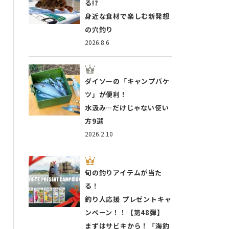
る!?
身近な食材で楽しむ新発想
の穴釣り
2026.8.6
ダイソーの「キャンプバケ
ツ」が便利！
水汲み…だけじゃない使い
方9選
2026.2.10
旬の釣りアイテムが当た
る！
釣り人応援 プレゼントキャ
ンペーン！！【第48弾】
まずはサビキから！「海釣