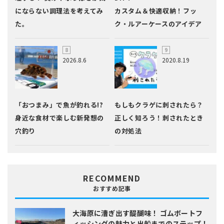
にならない調理法を考えてみ
カスタム＆快適収納！フッ
た。
ク・ルアーケースのアイデア
2026.8.6
2020.8.19
「おつまみ」で魚が釣れる!?
もしもクラゲに刺されたら？
身近な食材で楽しむ新発想の
正しく知ろう！刺されたとき
穴釣り
の対処法
RECOMMEND
おすすめ記事
大海原に漕ぎ出す醍醐味！
ゴムボートフ
ィッシングの魅力と出船までのステップ！