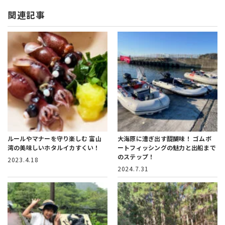
関連記事
ルールやマナーを守り楽しむ
富山
大海原に漕ぎ出す醍醐味！
ゴムボ
湾の美味しいホタルイカすくい！
ートフィッシングの魅力と出船まで
のステップ！
2023.4.18
2024.7.31