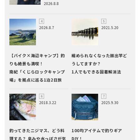
2026.8.8
2026.8.7
2021.5.20
【バイク×海辺キャンプ】釣
縮められなくなった振出竿ど
りも絶景も満喫！
うしてますか？
南紀「くじらロックキャンプ
1人でもできる固着解消法
場」を拠点に巡る1泊2日旅
2018.3.22
2025.9.30
釣ってきたニジマス、どう料
100均アイテムで釣りギア
理する？ 臭みや水っぽさが気
DIY！