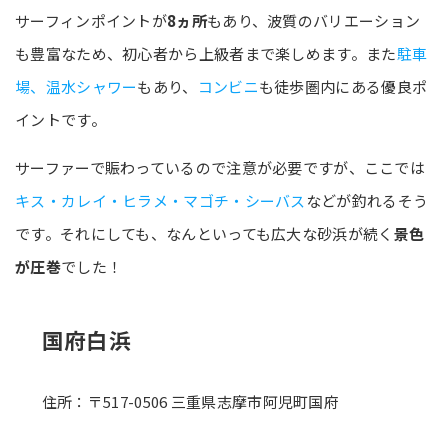
サーフィンポイントが
8ヵ所
もあり、波質のバリエーション
も豊富なため、初心者から上級者まで楽しめます。また
駐車
場、温水シャワー
もあり、
コンビニ
も徒歩圏内にある優良ポ
イントです。
サーファーで賑わっているので注意が必要ですが、ここでは
キス・カレイ・ヒラメ・マゴチ・シーバス
などが釣れるそう
です。それにしても、なんといっても広大な砂浜が続く
景色
が圧巻
でした！
国府白浜
住所：〒517-0506 三重県志摩市阿児町国府