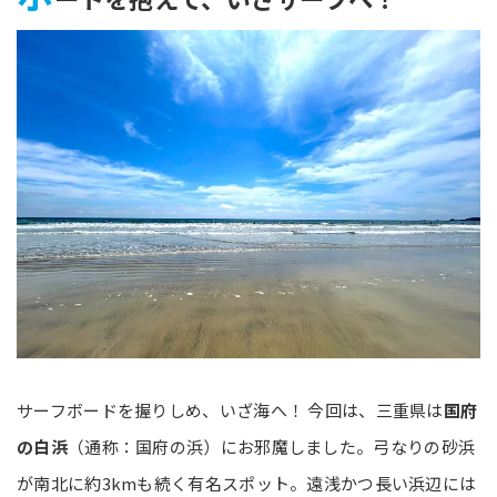
サーフボードを握りしめ、いざ海へ！ 今回は、三重県は
国府
の白浜
（通称：国府の浜）にお邪魔しました。弓なりの砂浜
が南北に約3kmも続く有名スポット。遠浅かつ長い浜辺には