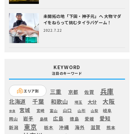
未開拓の地「下田・神子元」へ
大物マダ
イをねらって挑むタイラバゲーム！
2022.7.22
KEYWORD
注目のキーワード
兵庫
三重
エリア別
京都
佐賀
大阪
千葉
北海道
和歌山
大分
埼玉
宮城
山口
岐阜
宮崎
富山
山形
山梨
奈良
愛知
広島
岩手
徳島
愛媛
岡山
島根
東京
滋賀
沖縄
海外
新潟
栃木
熊本