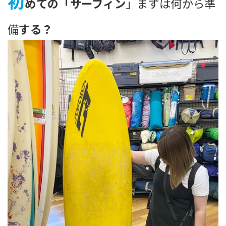
初
めての「サーフィン
」まずは何から準
備
する？