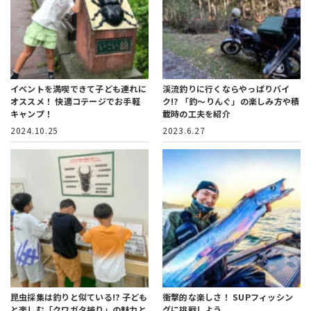
イベントを満喫できて子ども連れに
渓流釣りに行くならやっぱりバイ
オススメ！
快適コテージでお手軽
ク!?
「釣～りんぐ」の楽しみ方や積
キャンプ！
載時の工夫を紹介
2024.10.25
2023.6.27
昆虫採集は釣りと似ている!?
子ども
衝撃的な楽しさ！
SUPフィッシン
と楽しむ「クワガタ捕り」の魅力と
グに挑戦しよう