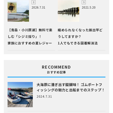
2026.7.31
2021.5.20
【青森・小川原湖】無料で楽
縮められなくなった振出竿ど
しむ「シジミ採り」！
うしてますか？
家族におすすめの夏レジャー
1人でもできる固着解消法
RECOMMEND
おすすめ記事
大海原に漕ぎ出す醍醐味！
ゴムボートフ
ィッシングの魅力と出船までのステップ！
2024.7.31