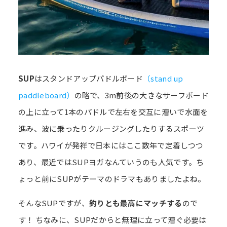
SUP
はスタンドアップパドルボード
（stand up
paddleboard）
の略で、3m前後の大きなサーフボード
の上に立って1本のパドルで左右を交互に漕いで水面を
進み、波に乗ったりクルージングしたりするスポーツ
です。ハワイが発祥で日本にはここ数年で定着しつつ
あり、最近ではSUPヨガなんていうのも人気です。ち
ょっと前にSUPがテーマのドラマもありましたよね。
そんなSUPですが、
釣りとも最高にマッチする
ので
す！ ちなみに、SUPだからと無理に立って漕ぐ必要は