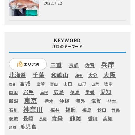
2022.7.22
KEYWORD
注目のキーワード
兵庫
三重
エリア別
京都
佐賀
大阪
千葉
北海道
和歌山
大分
埼玉
宮城
山口
岐阜
宮崎
富山
山形
山梨
奈良
愛知
広島
岩手
徳島
愛媛
岡山
島根
東京
滋賀
沖縄
海外
新潟
栃木
熊本
神奈川
福岡
福井
福島
秋田
石川
群馬
静岡
青森
長崎
高知
香川
茨城
長野
鹿児島
鳥取