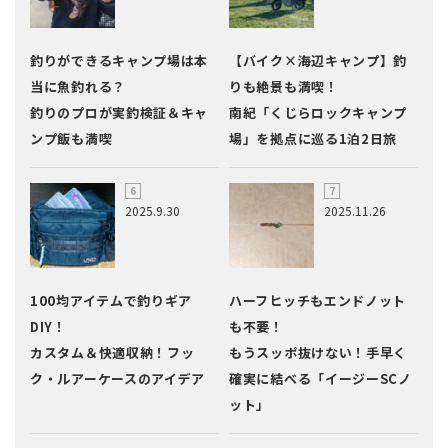
釣りができるキャンプ場は本
【バイク×海辺キャンプ】釣
当に魚釣れる？
りも絶景も満喫！
釣りのプロが実釣検証＆キャ
南紀「くじらロックキャンプ
ンプ飯も満喫
場」を拠点に巡る1泊2日旅
2025.9.30
2025.11.26
100均アイテムで釣りギア
ハーフヒッチもエンドノット
DIY！
も不要！
カスタム＆快適収納！フッ
もうスッポ抜けない！手早く
ク・ルアーケースのアイデア
確実に結べる「イージーSCノ
ット」