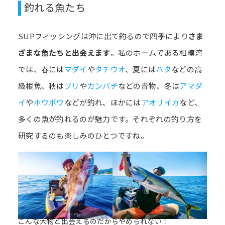
釣れる魚たち
SUPフィッシングは沖に出て釣るので四季により
さま
ざまな魚たちと出会えます
。私のホームである相模湾
では、春には
マダイ
や
タチウオ
、夏には
ハタ
などの高
級根魚、秋は
ブリ
や
カンパチ
などの青物、冬は
アマダ
イ
や
ホウボウ
などが釣れ、ほかには
アオリイカ
など、
多くの魚が釣れるのが魅力です。それぞれの釣り方を
研究するのも楽しみのひとつですね。
こんな大物と出会えるのだからやめられない！