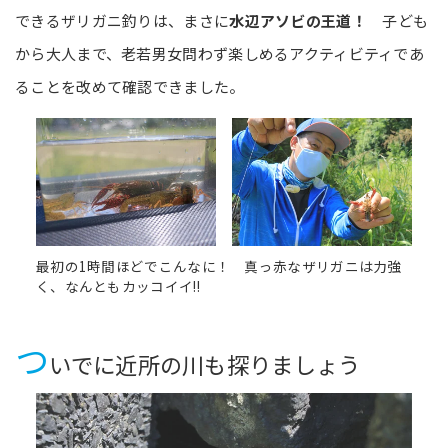
できるザリガニ釣りは、まさに
水辺アソビの王道！
子ども
から大人まで、老若男女問わず楽しめるアクティビティであ
ることを改めて確認できました。
最初の1時間ほどでこんなに！ 真っ赤なザリガニは力強
く、なんともカッコイイ!!
つ
いでに近所の川も探りましょう