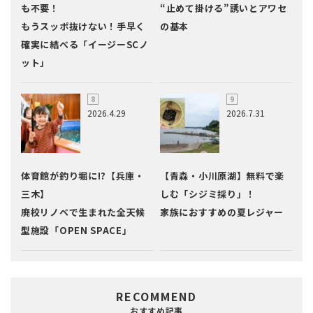
も不要！
“止めて掛ける”誘いとアワセ
もうスッポ抜けない！手早く
の基本
確実に結べる「イージーSCノ
ット」
2026.4.29
2026.7.31
体育館が釣り堀に!?【兵庫・
【青森・小川原湖】無料で楽
三木】
しむ「シジミ採り」！
廃校リノベで生まれた全天候
家族におすすめの夏レジャー
型施設「OPEN SPACE」
RECOMMEND
おすすめ記事