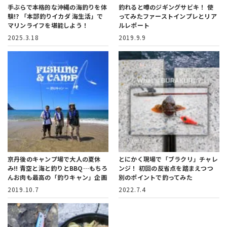
手ぶらで本格的な沖縄の海釣りを体
釣れると噂のジギングサビキ！
使
験!?
「本部釣りイカダ 海生活」で
ってみたファーストインプレとリア
マリンライフを堪能しよう！
ルレポート
2025.3.18
2019.9.9
京丹後のキャンプ場で大人の夏休
とにかく現場で「ブラクリ」チャレ
み!!
青空と海と釣りとBBQ…もちろ
ンジ！
初回の反省点を踏まえつつ
んお肉も最高の「釣りキャン」企画
別のポイントで釣ってみた
2019.10.7
2022.7.4