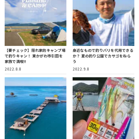
【要チェック】隠れ家的キャンプ場
身近なもので釣りバリを代用できる
で釣りキャン！
東かがわ市引田を
か？
夏の釣り公園でカサゴをねら
家族で満喫!!
う
2022.8.8
2022.9.8