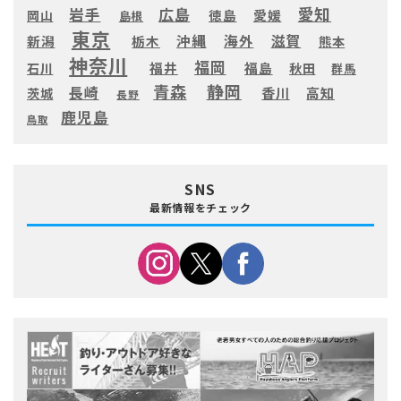
愛知
広島
岩手
徳島
愛媛
岡山
島根
東京
滋賀
沖縄
海外
新潟
栃木
熊本
神奈川
福岡
福井
福島
秋田
石川
群馬
静岡
青森
長崎
高知
香川
茨城
長野
鹿児島
鳥取
SNS
最新情報をチェック