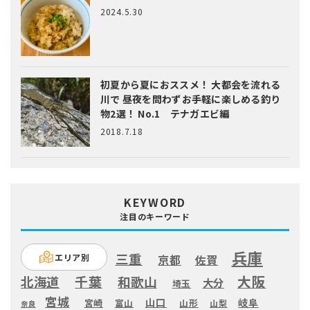
2024.5.30
初夏から夏におススメ！ 大都会を流れる
川で 昼夜を問わずお手軽に楽しめる釣り
物2選！ No.1 テナガエビ編
2018.7.18
KEYWORD
注目のキーワード
兵庫
三重
エリア別
京都
佐賀
大阪
千葉
北海道
和歌山
大分
埼玉
宮城
山口
岐阜
宮崎
富山
山形
山梨
奈良