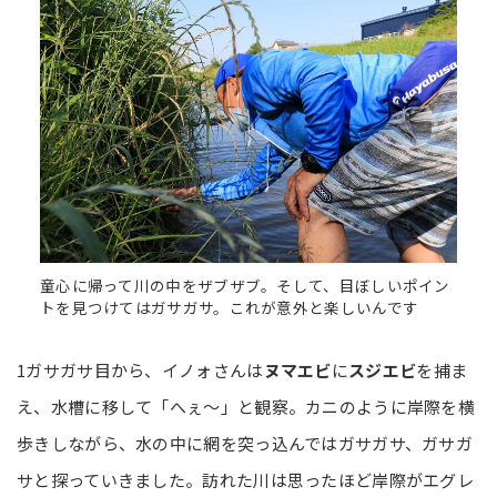
童心に帰って川の中をザブザブ。そして、目ぼしいポイン
トを見つけてはガサガサ。これが意外と楽しいんです
1ガサガサ目から、イノォさんは
ヌマエビ
に
スジエビ
を捕ま
え、水槽に移して「へぇ～」と観察。カニのように岸際を横
歩きしながら、水の中に網を突っ込んではガサガサ、ガサガ
サと探っていきました。訪れた川は思ったほど岸際がエグレ