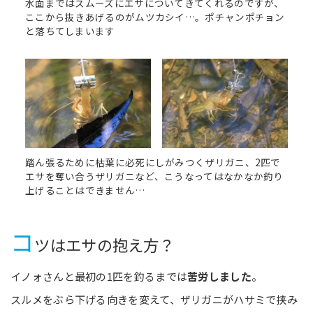
水面まではスムーズにエサについてきてくれるのですが、
ここから抜きあげるのがムツカシイ…。ポチャンポチョン
と落ちてしまいます
踏ん張るために枯葉に必死にしがみつくザリガニ、2匹で
エサを奪い合うザリガニなど、こうなってはなかなか釣り
上げることはできません…
コ
ツはエサの抱え方？
イノォさんと最初の1匹を釣るまでは
苦労しました
。
スルメをぶら下げる向きを変えて、ザリガニがハサミで挟み