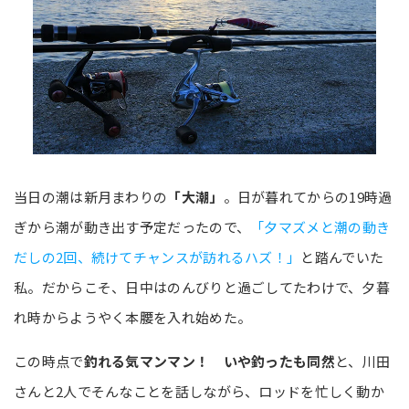
当日の潮は新月まわりの
「大潮」
。日が暮れてからの19時過
ぎから潮が動き出す予定だったので、
「夕マズメと潮の動き
だしの2回、続けてチャンスが訪れるハズ！」
と踏んでいた
私。だからこそ、日中はのんびりと過ごしてたわけで、夕暮
れ時からようやく本腰を入れ始めた。
この時点で
釣れる気マンマン！ いや釣ったも同然
と、川田
さんと2人でそんなことを話しながら、ロッドを忙しく動か