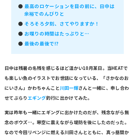
●
最高のロケーションを目の前に、日中は
余裕でのんびりと
●
そろそろ夕刻、さてやりますか！
●
お喋りの時間はたっぷりと…
●
最後の最後で!?
日中は残暑の名残を感じるほど温かい10月某日。当HEATで
も楽しい魚のイラストでお世話になっている、「さかなのお
にいさん」かわちゃんこと
川田一輝
さんと一緒に、申し合わ
せてぶらり
エギング
釣行に出かけてみた。
実は昨年も一緒にエギングに出かけたのだが、残念ながら無
念のボウズ…。寒空に震えながら堤防を後にしたのだった。
なので今回リベンジに燃える川田さんとともに、真っ昼間か