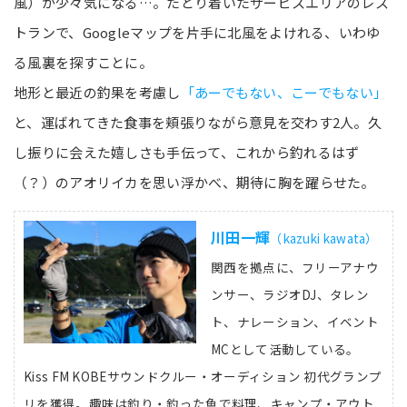
風）が少々気になる…。たどり着いたサービスエリアのレス
トランで、Googleマップを片手に北風をよけれる、いわゆ
る風裏を探すことに。
地形と最近の釣果を考慮し
「あーでもない、こーでもない」
と、運ばれてきた食事を頬張りながら意見を交わす2人。久
し振りに会えた嬉しさも手伝って、これから釣れるはず
（？）のアオリイカを思い浮かべ、期待に胸を躍らせた。
川田一輝
（kazuki kawata）
関西を拠点に、フリーアナウ
ンサー、ラジオDJ、タレン
ト、ナレーション、イベント
MCとして活動している。
Kiss FM KOBEサウンドクルー・オーディション 初代グランプ
リを獲得。趣味は釣り・釣った魚で料理、キャンプ・アウト