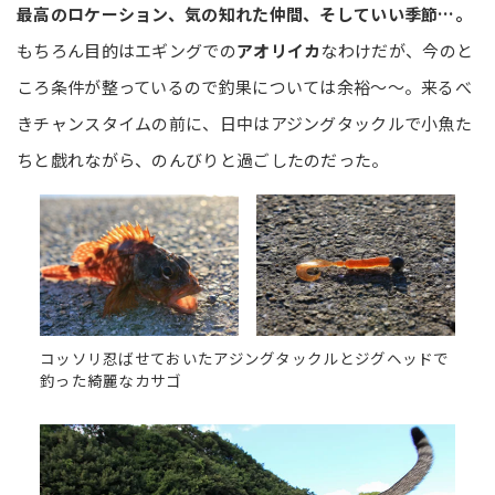
最高のロケーション、気の知れた仲間、そしていい季節…。
もちろん目的はエギングでの
アオリイカ
なわけだが、今のと
ころ条件が整っているので釣果については余裕～～。来るべ
きチャンスタイムの前に、日中はアジングタックルで小魚た
ちと戯れながら、のんびりと過ごしたのだった。
コッソリ忍ばせておいたアジングタックルとジグヘッドで
釣った綺麗なカサゴ