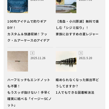
100均アイテムで釣りギア
【青森・小川原湖】無料で楽
DIY！
しむ「シジミ採り」！
カスタム＆快適収納！フッ
家族におすすめの夏レジャー
ク・ルアーケースのアイデア
2025.11.26
2021.5.20
ハーフヒッチもエンドノット
縮められなくなった振出竿ど
も不要！
うしてますか？
もうスッポ抜けない！手早く
1人でもできる固着解消法
確実に結べる「イージーSCノ
ット」