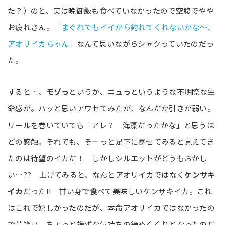
た？）のと、実は晩御飯も食べていなかったので空腹でやや
お疲れさん。
「まぐれでもイイから釣れてくれないかな～、
アオリイカちゃん」
なんて思いながらシャクっていたのだっ
た。
すると…、
モゾっ
というか、
ニュっ
というような不明瞭な生
命感が。ハッと思いアワセてみたが、なんだか引きが弱い。
リールを巻いていても「アレ？ 海藻だったかな」と思うほ
どの感触。それでも、そーっと足下に寄せてみると見えてき
たのは待望のイカだ！ しかしシルエットがどうもおかし
い…?? 上げてみると、なんとアオリイカではなく
ケンサキ
イカ
だった!! 甘い身で食べて美味しいケンサキイカ。これ
はこれで嬉しかったのだが、本命アオリイカではなかったの
で苦笑い。ちょっと複雑な気持ちの締めくくりとなったのだ