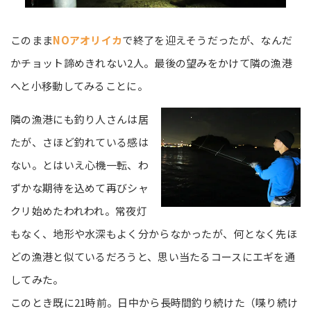
このまま
NOアオリイカ
で終了を迎えそうだったが、なんだ
かチョット諦めきれない2人。最後の望みをかけて隣の漁港
へと小移動してみることに。
隣の漁港にも釣り人さんは居
たが、さほど釣れている感は
ない。とはいえ心機一転、わ
ずかな期待を込めて再びシャ
クリ始めたわれわれ。常夜灯
もなく、地形や水深もよく分からなかったが、何となく先ほ
どの漁港と似ているだろうと、思い当たるコースにエギを通
してみた。
このとき既に21時前。日中から長時間釣り続けた（喋り続け