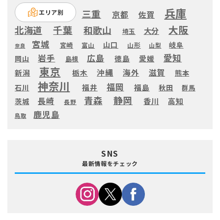
兵庫
三重
エリア別
京都
佐賀
大阪
千葉
北海道
和歌山
大分
埼玉
宮城
山口
岐阜
宮崎
富山
山形
山梨
奈良
愛知
広島
岩手
徳島
愛媛
岡山
島根
東京
滋賀
沖縄
海外
新潟
栃木
熊本
神奈川
福岡
福井
福島
秋田
石川
群馬
静岡
青森
長崎
高知
香川
茨城
長野
鹿児島
鳥取
SNS
最新情報をチェック