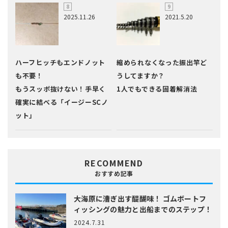
2025.11.26
2021.5.20
ハーフヒッチもエンドノット
縮められなくなった振出竿ど
も不要！
うしてますか？
もうスッポ抜けない！手早く
1人でもできる固着解消法
確実に結べる「イージーSCノ
ット」
RECOMMEND
おすすめ記事
大海原に漕ぎ出す醍醐味！
ゴムボートフ
ィッシングの魅力と出船までのステップ！
2024.7.31