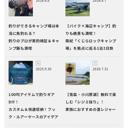
2026.8.8
2026.8.7
釣りができるキャンプ場は本
【バイク×海辺キャンプ】釣
当に魚釣れる？
りも絶景も満喫！
釣りのプロが実釣検証＆キャ
南紀「くじらロックキャンプ
ンプ飯も満喫
場」を拠点に巡る1泊2日旅
2025.9.30
2026.7.31
100均アイテムで釣りギア
【青森・小川原湖】無料で楽
DIY！
しむ「シジミ採り」！
カスタム＆快適収納！フッ
家族におすすめの夏レジャー
ク・ルアーケースのアイデア