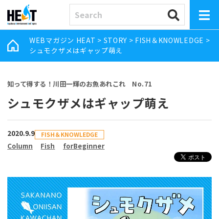
WEBマガジン HEAT
>
STORY
>
FISH＆KNOWLEDGE
>
シュモクザメはギャップ萌え
知って得する！川田一輝のお魚あれこれ No.71
シュモクザメはギャップ萌え
2020.9.9
FISH＆KNOWLEDGE
Column
Fish
forBeginner