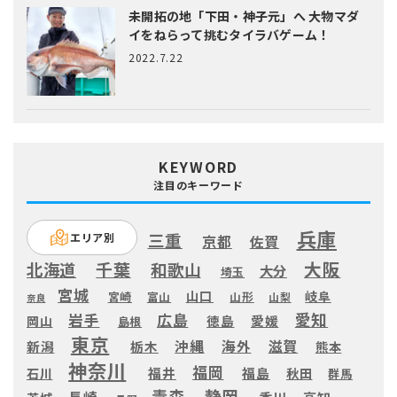
未開拓の地「下田・神子元」へ
大物マダ
イをねらって挑むタイラバゲーム！
2022.7.22
KEYWORD
注目のキーワード
兵庫
三重
エリア別
京都
佐賀
大阪
千葉
北海道
和歌山
大分
埼玉
宮城
山口
岐阜
宮崎
富山
山形
山梨
奈良
愛知
広島
岩手
徳島
愛媛
岡山
島根
東京
滋賀
沖縄
海外
新潟
栃木
熊本
神奈川
福岡
福井
福島
秋田
石川
群馬
静岡
青森
長崎
高知