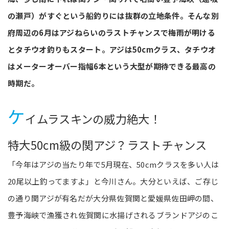
の瀬戸）がすぐという船釣りには抜群の立地条件。そんな別
府周辺の6月はアジねらいのラストチャンスで梅雨が明ける
とタチウオ釣りもスタート。アジは50cmクラス、タチウオ
はメーターオーバー指幅6本という大型が期待できる最高の
時期だ。
ケ
イムラスキンの威力絶大！
特大50cm級の関アジ？ラストチャンス
「今年はアジの当たり年で5月現在、50cmクラスを多い人は
20尾以上釣ってますよ」と今川さん。大分といえば、ご存じ
の通り関アジが有名だが大分県佐賀関と愛媛県佐田岬の間、
豊予海峡で漁獲され佐賀関に水揚げされるブランドアジのこ