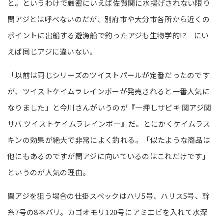
と。というわけで厳密にいえば佐賀関に水揚げされない限り
関アジとは呼べないのだが、別府市や大分市各所から近くの
ポイントに出船する遊漁船で釣ったアジも生物学的!? にい
えば同じアジに違いない。
「以前は同じシリーズのツイストパールが定番だったのです
が、ツイストケイムラレインボーが発売されると一番人気に
なりました」と今川さんがいうのが『一押しサビキ 関アジ関
サバ ツイストケイムラレインボー』だ。とにかくケイムラス
キンの効果が絶大で非常によく釣れる。「似たような商品は
他にもあるのですが関アジに向いているのはこれだけです」
というのが人気の理由。
関アジを狙う場合の仕掛スペックはハリ5号、ハリス5号、幹
糸7号の8本バリ。カゴオモリ120号にアミエビを入れて水深