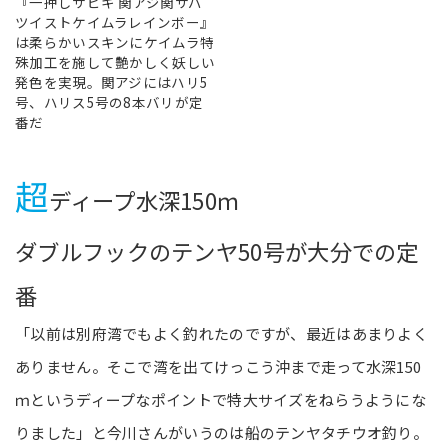
『一押しサビキ 関アジ関サバ
ツイストケイムラレインボー』
は柔らかいスキンにケイムラ特
殊加工を施して艶かしく妖しい
発色を実現。関アジにはハリ5
号、ハリス5号の8本バリが定
番だ
超
ディープ水深150ｍ
ダブルフックのテンヤ50号が大分での定
番
「以前は別府湾でもよく釣れたのですが、最近はあまりよく
ありません。そこで湾を出てけっこう沖まで走って水深150
ｍというディープなポイントで特大サイズをねらうようにな
りました」と今川さんがいうのは船のテンヤタチウオ釣り。