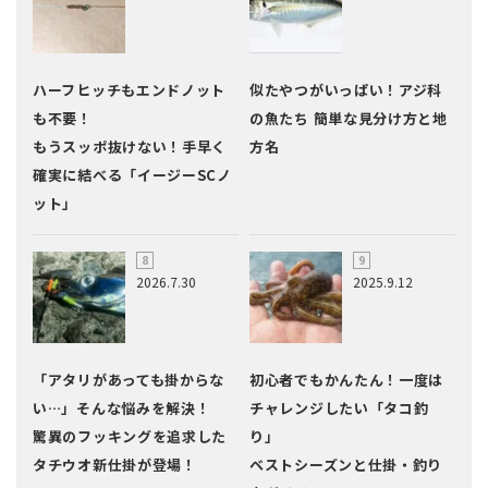
ハーフヒッチもエンドノット
似たやつがいっぱい！アジ科
も不要！
の魚たち 簡単な見分け方と地
もうスッポ抜けない！手早く
方名
確実に結べる「イージーSCノ
ット」
2026.7.30
2025.9.12
「アタリがあっても掛からな
初心者でもかんたん！一度は
い…」そんな悩みを解決！
チャレンジしたい「タコ釣
驚異のフッキングを追求した
り」
タチウオ新仕掛が登場！
ベストシーズンと仕掛・釣り