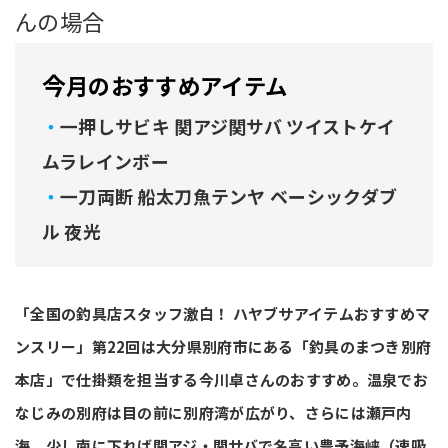
んの場合
今月のおすすめアイテム
一押しサビキ 関アジ関サバ ツイストケイ
ムラレインボー
一刀両断 船太刀魚テンヤ ベーシックダブ
ル 夜光
「全国の釣具店スタッフ激白！ ハヤブサアイテムおすすめマ
ンスリー」第22回は大分県別府市にある「釣具のまつき別府
本店」で仕掛類を担当する今川卓さんのおすすめ。温泉でお
なじみの別府は目の前に別府湾が広がり、さらには瀬戸内
海、少し南に下れば関アジ・関サバで名高い豊予海峡（速吸