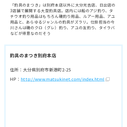
「釣具のまつき」は別府本店以外に大分光吉店、日出店の
3店舗で展開する大型釣具店。店内には船のアジ釣り、タ
チウオ釣り用品はもちろん磯釣り用品、ルアー用品、アユ
用品と、あらゆるジャンルの釣具がズラリ。仕掛担当の今
川さんは磯のクロ（グレ）釣り、アユの友釣り、タイラバ
などが得意なのだそう
釣具のまつき別府本店
住所：大分県別府市新港町2-25
HP：
http://www.matsukinet.com/index.html