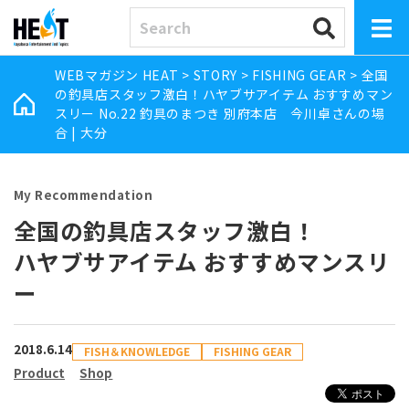
WEBマガジン HEAT
>
STORY
>
FISHING GEAR
>
全国
の釣具店スタッフ激白！ハヤブサアイテム おすすめマン
スリー No.22 釣具のまつき 別府本店 今川卓さんの場
合 | 大分
My Recommendation
全国の釣具店スタッフ激白！
ハヤブサアイテム おすすめマンスリ
ー
2018.6.14
FISH＆KNOWLEDGE
FISHING GEAR
Product
Shop