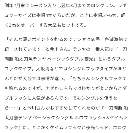
例年7月末にシーズン入りし翌年3月までのロングラン。レギ
ュラーサイズは指幅4本ぐらいだが、ときに指幅5～6本、軽
く1ｍをオーバーする大型もヒットする。
「そんな深いポイントを釣るのでテンヤは50号。各遊漁船で
統一されています」と今川さん。テンヤの一番人気は『一刀
両断 船太刀魚テンヤ ベーシックダブル 夜光』というダブル
フックタイプ。大阪湾などではシングルフックタイプがほと
んどだが大分では事情が違う。「もちろんシングルフックで
も釣れるのですが、ナゼかこちらでは掛かりがよいからとダ
ブルフックに人気があるんです。でもシングルを使うな
ら……」と今川さんがおすすめしてくれたのが『一刀両断 船
太刀魚テンヤ ベーシックシングル ホロフラッシュ&ケイムラ
フック』だ。とにかくケイムラフックと夜光ヘッド、ホログ