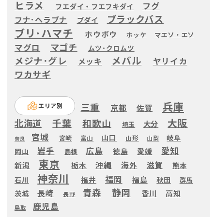
ヒラメ
フグ
フエダイ・フエフキダイ
ブラックバス
フナ･ヘラブナ
ブダイ
ブリ･ハマチ
ホウボウ
ホッケ
マエソ・エソ
マゴチ
マグロ
ムツ･クロムツ
メバル
メジナ･グレ
ヤリイカ
メッキ
ワカサギ
兵庫
三重
エリア別
京都
佐賀
大阪
千葉
和歌山
北海道
大分
埼玉
宮城
山口
岐阜
宮崎
富山
山形
山梨
奈良
愛知
広島
岩手
徳島
愛媛
岡山
島根
東京
滋賀
沖縄
海外
新潟
栃木
熊本
神奈川
福岡
福井
福島
秋田
石川
群馬
静岡
青森
長崎
高知
香川
茨城
長野
鹿児島
鳥取