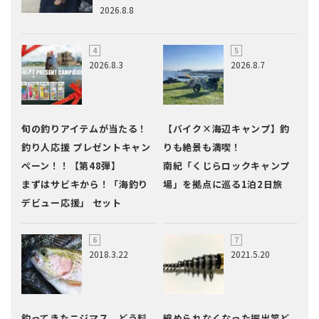
2026.8.8
2026.8.3
2026.8.7
旬の釣りアイテムが当たる！
【バイク×海辺キャンプ】釣
釣り人応援 プレゼントキャン
りも絶景も満喫！
ペーン！！【第48弾】
南紀「くじらロックキャンプ
まずはサビキから！「海釣り
場」を拠点に巡る1泊2日旅
デビュー応援」 セット
2018.3.22
2021.5.20
釣ってきたニジマス、どう料
縮められなくなった振出竿ど