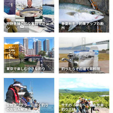
狩野恵輔の釣り奮闘マガジ
春夏秋冬！釣果アップの勘
ン
所
東京で楽しむ小さな釣り
釣ったらその場で即料理
女性アングラーに聞く釣り
サチの「ゆる～く」お気楽
のお悩み解決法
釣り三昧