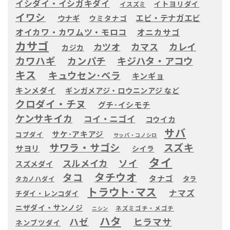
イシダイ・イシガキダイ
イトヨリダイ
イスズミ
イワシ
エビ・テナガエビ
ウナギ
ウミタナゴ
オイカワ・カワムツ・モロコ
オニカサゴ
カサゴ
カツオ
カマス
カレイ
カジカ
カワハギ
カンパチ
キジハタ・アコウ
キス
キュウセン･ベラ
キンギョ
キンメダイ
ギンガメアジ・ロウニンアジ など
クロダイ・チヌ
グチ･イシモチ
ケンサキイカ
コイ・ニゴイ
コウイカ
サバ
サケ･アキアジ
コブダイ
サッパ・コノシロ
サワラ・サゴシ
スズキ
サヨリ
シイラ
タイ
ソイ
スルメイカ
スズメダイ
タチウオ
タコ
タナゴ
タラ
タカノハダイ
トラウト･マス
ナマズ
チダイ・レンコダイ
ニザダイ・サンノジ
ネズミゴチ・メゴチ
ニシン
ハタ
ハゼ
ヒラマサ
ネンブツダイ