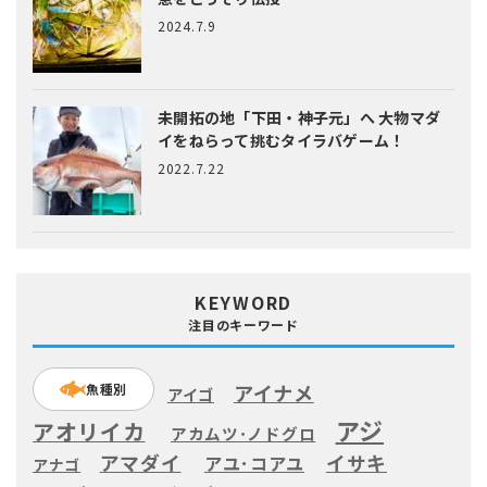
2024.7.9
未開拓の地「下田・神子元」へ
大物マダ
イをねらって挑むタイラバゲーム！
2022.7.22
KEYWORD
注目のキーワード
アイナメ
魚種別
アイゴ
アジ
アオリイカ
アカムツ･ノドグロ
アマダイ
イサキ
アユ･コアユ
アナゴ