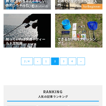
教えてかわちゃん！珍しい
初めての管釣りトラウト入
魚釣っちゃった
門
知っていれば快適！フィー
できるか!? 0円フィッシン
ルド豆知識
グ！
2 / 4
«
1
2
3
4
»
RANKING
人気の記事ランキング