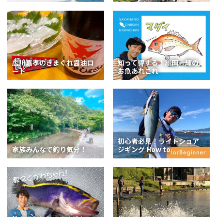
広川嘉孝のきまぐれ醤油ロ
知って得する！川田一輝の
ード
お魚あれこれ
初心者必見！ライトショア
家族みんなで釣り気分！
ジギング How to