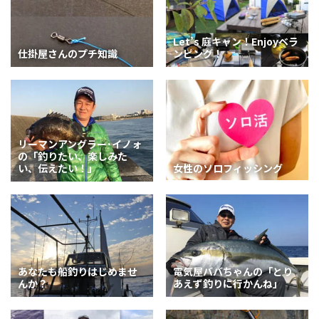
Let’s 庭キャン！Enjoyベラ
仕掛屋さんのプチ知識
ンピング！
リーマンアングラー･イノォ
の「釣りたい、楽しみた
い、伝えたい！」
女性のソロフィッシング
あなたも船釣りはじめませ
電気屋ババちゃんの「とり
んか？
あえず釣りに行かんね」