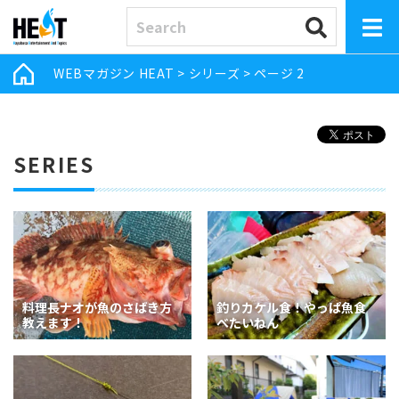
WEBマガジン HEAT
>
シリーズ
>
ページ 2
SERIES
料理長ナオが魚のさばき方
釣りカケル食！やっぱ魚食
教えます！
べたいねん